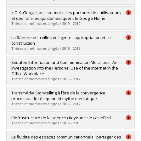
Lien vers le document dans Papyrus
Graduate :
Fines-Neuschild, Mirjam
« O.K. Google, assiste-moi » : les parcours des utilisateurs
Cycle :
Doctoral
et des familles qui domestiquent le Google Home
Grade :
Ph. D.
Thèses et mémoires dirigés / 2019 - 2019
Lien vers le document dans Papyrus
Graduate :
Lachance, François
La flânerie et la ville intelligente : appropriation et co-
Cycle :
Master's
construction
Grade :
M. Sc.
Thèses et mémoires dirigés / 2018 - 2018
Lien vers le document dans Papyrus
Graduate :
Roy, Alexandre
Situated Information and Communication Moralities : An
Cycle :
Master's
Investigation into the Personal Use of the Internet in the
Grade :
M.A.
Office Workplace
Lien vers le document dans Papyrus
Thèses et mémoires dirigés / 2017 - 2017
Graduate :
Cloete, Adrian
Transmédia Storytelling à l’ère de la convergence :
Cycle :
Doctoral
processus de réception et mythe médiatique
Grade :
Ph. D.
Thèses et mémoires dirigés / 2017 - 2017
Lien vers le document dans Papyrus
Graduate :
Pichot, Alizée
L’infrastructure de la science citoyenne : le cas eBird
Cycle :
Master's
Thèses et mémoires dirigés / 2016 - 2016
Grade :
M.A.
Lien vers le document dans Papyrus
Graduate :
Paniagua, Alejandra
La fluidité des espaces communicationnels : partager des