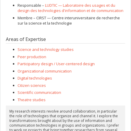
Responsable –
LUDTIC — Laboratoire des usages et du
design des technologies d'information et de communication
Membre –
CIRST — Centre interuniversitaire de recherche
sur la science et la technologie
Areas of Expertise
Science and technology studies
Peer production
Participatory design / User-centered design
Organizational communication
Digital technologies
Citizen sciences
Scientific communication
Theatre studies
My research interests revolve around collaboration, in particular
the role of technologies that organize and channel it. I explore the
transformations brought about by the use of information and
communication technologies in groups and organizations. I prefer
to work on projects that bring together researchers from several