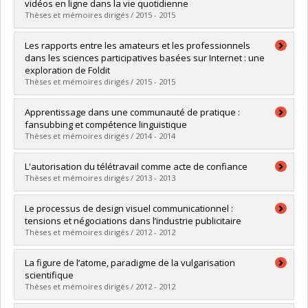
Cycle :
Master's
vidéos en ligne dans la vie quotidienne
Grade :
M. Sc.
Thèses et mémoires dirigés / 2015 - 2015
Lien vers le document dans Papyrus
Graduate :
Crespel, Elodie
Les rapports entre les amateurs et les professionnels
Cycle :
Doctoral
dans les sciences participatives basées sur Internet : une
Grade :
Ph. D.
exploration de Foldit
Lien vers le document dans Papyrus
Thèses et mémoires dirigés / 2015 - 2015
Graduate :
Vidal, Ricardo
Apprentissage dans une communauté de pratique :
Cycle :
Master's
fansubbing et compétence linguistique
Grade :
M. Sc.
Thèses et mémoires dirigés / 2014 - 2014
Lien vers le document dans Papyrus
Graduate :
Liu, Xiao
L'autorisation du télétravail comme acte de confiance
Cycle :
Master's
Thèses et mémoires dirigés / 2013 - 2013
Grade :
M. Sc.
Lien vers le document dans Papyrus
Graduate :
Pilon, Claudine
Le processus de design visuel communicationnel :
Cycle :
Master's
tensions et négociations dans l’industrie publicitaire
Grade :
M. Sc.
Thèses et mémoires dirigés / 2012 - 2012
Lien vers le document dans Papyrus
Graduate :
Piché, Vanessa
La figure de l’atome, paradigme de la vulgarisation
Cycle :
Master's
scientifique
Grade :
M. Sc.
Thèses et mémoires dirigés / 2012 - 2012
Lien vers le document dans Papyrus