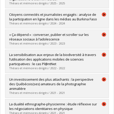
Grade :
M. Sc.
Thèses et mémoires dirigés / 2025 - 2025
Lien vers le document dans Papyrus
Graduate :
Hamdi, Nada
Citoyens connectés et journalistes engagés : analyse de
Cycle :
Master's
la participation en ligne dans les médias au Burkina Faso
Grade :
M. Sc.
Thèses et mémoires dirigés / 2024 - 2024
Lien vers le document dans Papyrus
Graduate :
Paré, Nado Ariane
« Ça dépend » : converser, publier et scroller sur les
Cycle :
Master's
réseaux sociaux à l’adolescence
Grade :
M. Sc.
Thèses et mémoires dirigés / 2023 - 2023
Lien vers le document dans Papyrus
Graduate :
Parent, Emmanuelle
La sensibilisation aux enjeux de la biodiversité à travers
Cycle :
Doctoral
l’utilisation des applications mobiles de sciences
Grade :
Ph. D.
participatives : le cas Pl@ntNet
Lien vers le document dans Papyrus
Thèses et mémoires dirigés / 2022 - 2022
Graduate :
Lizana, Anaïs
Un investissement des plus attachants : la perspective
Cycle :
Master's
des Québécois(ses) amateurs de la photographie
Grade :
M. Sc.
animalière
Lien vers le document dans Papyrus
Thèses et mémoires dirigés / 2021 - 2021
Graduate :
Rochefort, Véronique
La dualité ethnographe-physicienne : étude réflexive sur
Cycle :
Master's
les négociations identitaires en physique
Grade :
M. Sc.
Thèses et mémoires dirigés / 2021 - 2021