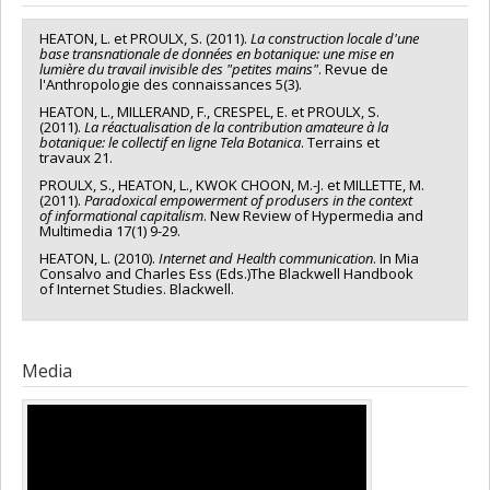
HEATON, L. et PROULX, S. (2011).
La construction locale d'une
base transnationale de données en botanique: une mise en
lumière du travail invisible des "petites mains"
. Revue de
l'Anthropologie des connaissances 5(3).
HEATON, L., MILLERAND, F., CRESPEL, E. et PROULX, S.
(2011).
La réactualisation de la contribution amateure à la
botanique: le collectif en ligne Tela Botanica
. Terrains et
travaux 21.
PROULX, S., HEATON, L., KWOK CHOON, M.-J. et MILLETTE, M.
(2011).
Paradoxical empowerment of produsers in the context
of informational capitalism
. New Review of Hypermedia and
Multimedia 17(1) 9-29.
HEATON, L. (2010).
Internet and Health communication
. In Mia
Consalvo and Charles Ess (Eds.)The Blackwell Handbook
of Internet Studies. Blackwell.
Media