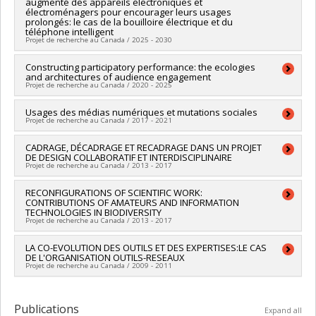
augmenté des appareils électroniques et
électroménagers pour encourager leurs usages
prolongés: le cas de la bouilloire électrique et du
téléphone intelligent
Projet de recherche au Canada / 2025 - 2030
Lead researcher :
Constructing participatory performance: the ecologies
Claudia Déméné
and architectures of audience engagement
Co-researchers :
Lorna Heaton
Projet de recherche au Canada / 2020 - 2025
Funding sources:
CRSH/Conseil de recherches en sciences
humaines du Canada
Lead researcher :
Usages des médias numériques et mutations sociales
Lorna Heaton
Grant programs:
Projet de recherche au Canada / 2017 - 2021
Co-researchers :
Natalie Doonan
Funding sources:
CRSH/Conseil de recherches en sciences
Lead researcher :
CADRAGE, DÉCADRAGE ET RECADRAGE DANS UN PROJET
Florence Millerand
humaines du Canada
DE DESIGN COLLABORATIF ET INTERDISCIPLINAIRE
Co-researchers :
Lorna Heaton
Grant programs:
PVXXXXXX-Subvention Savoir
Projet de recherche au Canada / 2013 - 2017
Funding sources:
FRQSC/Fonds de recherche du Québec -
Société et culture (FQRSC)
Lead researcher :
RECONFIGURATIONS OF SCIENTIFIC WORK:
Giovanni De Paoli
Grant programs:
PVXXXXXX-(SE) Programme Soutien aux
CONTRIBUTIONS OF AMATEURS AND INFORMATION
Co-researchers :
Lorna Heaton
,
Manon Guité
,
Mithra Zahedi
équipes de recherche - Stade de développement :
TECHNOLOGIES IN BIODIVERSITY
Funding sources:
CRSH/Conseil de recherches en sciences
Projet de recherche au Canada / 2013 - 2017
Fonctionnement
humaines du Canada
Grant programs:
PVXXXXXX-Subvention Savoir
Lead researcher :
LA CO-EVOLUTION DES OUTILS ET DES EXPERTISES:LE CAS
Lorna Heaton
DE L'ORGANISATION OUTILS-RESEAUX
Co-researchers :
Florence Millerand
,
Serge Proulx
Projet de recherche au Canada / 2009 - 2011
Funding sources:
CRSH/Conseil de recherches en sciences
humaines du Canada
Lead researcher :
Lorna Heaton
Grant programs:
PVXXXXXX-Subvention Savoir
Publications
Expand all