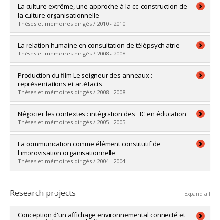
Graduate :
Casanova, Hugo L.
La culture extrême, une approche à la co-construction de
Cycle :
Master's
la culture organisationnelle
Grade :
M. Sc.
Thèses et mémoires dirigés / 2010 - 2010
Lien vers le document dans Papyrus
Graduate :
Latourelle-Bernier, Maxime
La relation humaine en consultation de télépsychiatrie
Cycle :
Master's
Thèses et mémoires dirigés / 2008 - 2008
Grade :
M. Sc.
Lien vers le document dans Papyrus
Graduate :
Blais, Jeanne D'Arc
Production du film Le seigneur des anneaux :
Cycle :
Master's
représentations et artéfacts
Grade :
M. Sc.
Thèses et mémoires dirigés / 2008 - 2008
Lien vers le document dans Papyrus
Graduate :
Audet, Tristan
Négocier les contextes : intégration des TIC en éducation
Cycle :
Master's
Thèses et mémoires dirigés / 2005 - 2005
Grade :
M. Sc.
Lien vers le document dans Papyrus
Graduate :
Vásquez Donoso, Consuelo
La communication comme élément constitutif de
Cycle :
Master's
l'improvisation organisationnelle
Grade :
M. Sc.
Thèses et mémoires dirigés / 2004 - 2004
Lien vers le document dans Papyrus
Graduate :
Leblanc, Claudine
Cycle :
Master's
Research projects
Expand all
Grade :
M. Sc.
Lien vers le document dans Papyrus
Conception d'un affichage environnemental connecté et