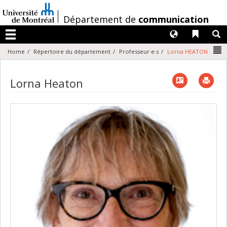
Passer
au
/
Département de
communication
contenu
Langues
Liens 
R
Menu
N
Home
Répertoire du département
Professeur·e·s
Lorna HEATON
Vcard
Imp
Lorna Heaton