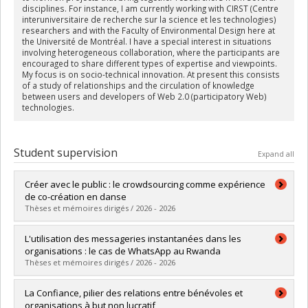
disciplines. For instance, I am currently working with CIRST (Centre
interuniversitaire de recherche sur la science et les technologies)
researchers and with the Faculty of Environmental Design here at
the Université de Montréal. I have a special interest in situations
involving heterogeneous collaboration, where the participants are
encouraged to share different types of expertise and viewpoints.
My focus is on socio-technical innovation. At present this consists
of a study of relationships and the circulation of knowledge
between users and developers of Web 2.0 (participatory Web)
technologies.
Student supervision
Expand all
Créer avec le public : le crowdsourcing comme expérience
de co-création en danse
Thèses et mémoires dirigés / 2026 - 2026
Graduate :
Brindos, Chloé
L'utilisation des messageries instantanées dans les
Cycle :
Master's
organisations : le cas de WhatsApp au Rwanda
Grade :
M.A.
Thèses et mémoires dirigés / 2026 - 2026
Lien vers le document dans Papyrus
Graduate :
Mutwa, Marlène
La Confiance, pilier des relations entre bénévoles et
Cycle :
Master's
organisations à but non lucratif