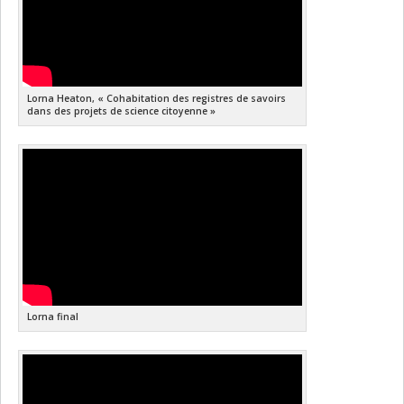
Lorna Heaton, « Cohabitation des registres de savoirs
dans des projets de science citoyenne »
Lorna final