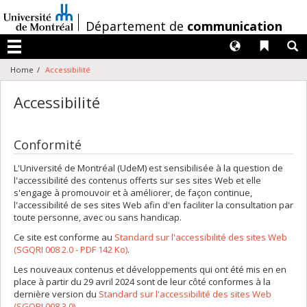
Passer
au
/
Département de
communication
contenu
Langues
Liens 
R
Menu
Home
Accessibilité
Accessibilité
Conformité
L'Université de Montréal (UdeM) est sensibilisée à la question de
l'accessibilité des contenus offerts sur ses sites Web et elle
s'engage à promouvoir et à améliorer, de façon continue,
l'accessibilité de ses sites Web afin d'en faciliter la consultation par
toute personne, avec ou sans handicap.
Ce site est conforme au
Standard sur l'accessibilité des sites Web
(SGQRI 008 2.0 - PDF 142 Ko)
.
Les nouveaux contenus et développements qui ont été mis en en
place à partir du 29 avril 2024 sont de leur côté conformes à la
dernière version du
Standard sur l'accessibilité des sites Web
(SGQRI 008 3.0)
.