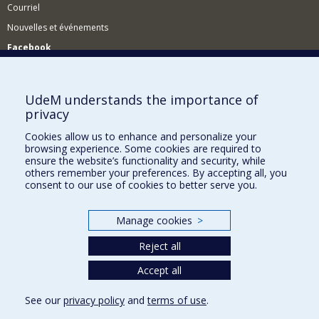
Courriel
Nouvelles et événements
Facebook
Réseau des diplômés (RDDCom)
Comment soutenir le Département?
UdeM understands the importance of
privacy
BESOIN D'AIDE?
Cookies allow us to enhance and personalize your
Plan du site
browsing experience. Some cookies are required to
Signaler une erreur
ensure the website’s functionality and security, while
others remember your preferences. By accepting all, you
Accessibilité
consent to our use of cookies to better serve you.
FACULTÉ DES ARTS ET DES SCIENCES
Manage cookies
>
Nos départements et écoles
Reject all
Nos centres d'études
Nos programmes et cours
Accept all
See our
privacy policy
and
terms of use
.
Privacy