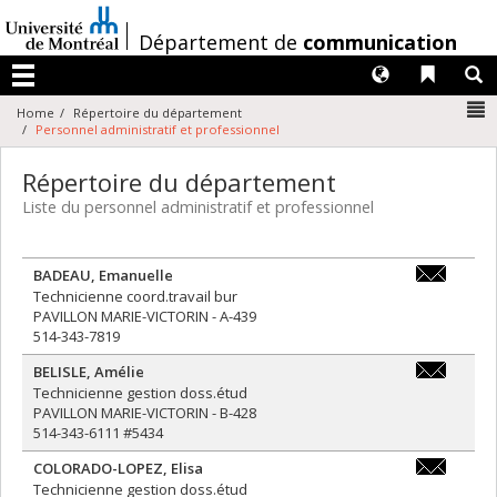
Passer
au
/
Département de
communication
contenu
Langues
Liens 
R
Menu
N
Home
Répertoire du département
Personnel administratif et professionnel
Répertoire du département
Liste du personnel administratif et professionnel
BADEAU
,
Emanuelle
e.badeau@u
Technicienne coord.travail bur
PAVILLON MARIE-VICTORIN - A-439
514-343-7819
BELISLE
,
Amélie
amelie.beli
Technicienne gestion doss.étud
PAVILLON MARIE-VICTORIN - B-428
514-343-6111 #5434
COLORADO-LOPEZ
,
Elisa
premiercyc
Technicienne gestion doss.étud