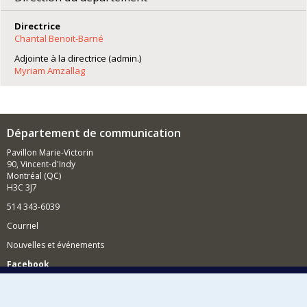
Directrice
Chantal Benoit-Barné
Adjointe à la directrice (admin.)
Myriam Amzallag
Département de communication
Pavillon Marie-Victorin
90, Vincent-d'Indy
Montréal (QC)
H3C 3J7
514 343-6039
Courriel
Nouvelles et événements
Facebook
Réseau des diplômés (RDDCom)