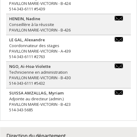
PAVILLON MARIE-VICTORIN - B-424
514-343-6111 #5439
HENEIN
,
Nadine
nadine.hen
Conseillère à la réussite
PAVILLON MARIE-VICTORIN - B-426
LE GAL
,
Alexandre
alexandre.l
Coordonnateur des stages
PAVILLON MARIE-VICTORIN - A-439
514-343-6111 #2763
NGO
,
Ai-Hoa-Violette
ai-
Technicienne en administration
hoa-
PAVILLON MARIE-VICTORIN - B-430
violette.ng
514-343-6111 #5432
SUISSA AMZALLAG
,
Myriam
myriam.sui
Adjointe au directeur (admin.)
PAVILLON MARIE-VICTORIN - B-423
514-343-5685
Direction du département