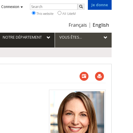
Je donne
Rechercher
Connexion
Search
This website
All UdeM
Choix
Français
English
de
la
NOTRE DÉPARTEMENT
VOUS ÊTES...
langue
Vcard
Imprimer