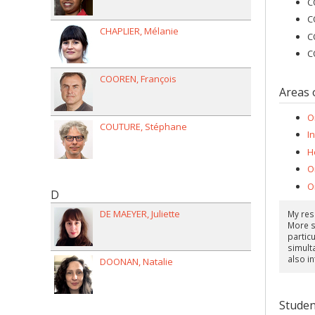
C
C
CHAPLIER
Mélanie
C
C
COOREN
François
Areas 
O
COUTURE
Stéphane
I
H
O
O
D
DE MAEYER
Juliette
My res
More sp
particu
simulta
also in
DOONAN
Natalie
Studen