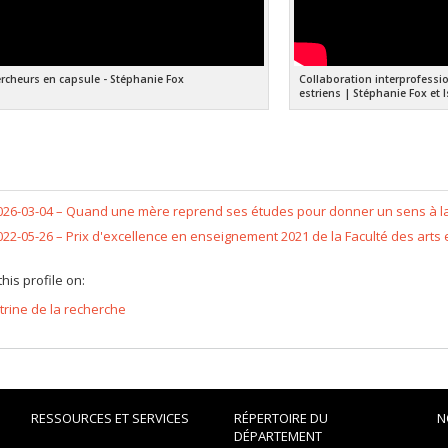
rcheurs en capsule - Stéphanie Fox
Collaboration interprofessi
estriens | Stéphanie Fox et
026-03-04 –
Quand une mère reprend ses études pour donner un sens à la p
022-05-26 –
Prix d'excellence en enseignement 2021 de la Faculté des arts 
his profile on:
itrine de la recherche
RESSOURCES ET SERVICES
RÉPERTOIRE DU
N
DÉPARTEMENT