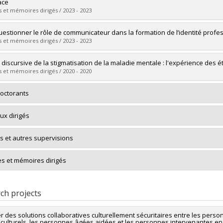
 :
Master's
ace
 :
M. Sc.
 et mémoires dirigés / 2023 - 2023
vers le document dans Papyrus
uate :
Beaudoin-Paul, Émilie
questionner le rôle de communicateur dans la formation de l’identité prof
 :
Master's
 et mémoires dirigés / 2023 - 2023
 :
M.A.
vers le document dans Papyrus
uate :
Migneault, Marilou
 discursive de la stigmatisation de la maladie mentale : l'expérience des 
 :
Master's
 et mémoires dirigés / 2020 - 2020
 :
M. Sc.
vers le document dans Papyrus
uate :
Doutrelant, Solène
octorants
 :
Master's
 :
M. Sc.
ux dirigés
vers le document dans Papyrus
s et autres supervisions
s et mémoires dirigés
ch projects
r des solutions collaboratives culturellement sécuritaires entre les per
culturels, les personnes âgées aidées et les personnes intervenantes en s