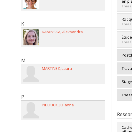
Cycle
en pl
Grade
Thèses
Lien 
Grad
Rx : 
K
Cycle
Thèses
Grade
KAMINSKA
Aleksandra
Lien 
Grad
Étude
Cycle
Thèses
Grade
Lien 
Grad
Postd
M
Cycle
Grade
MARTINEZ
Laura
Trava
Lien 
Stage
Thèse
P
PIDDUCK
Julianne
Resear
Cadre
ethno