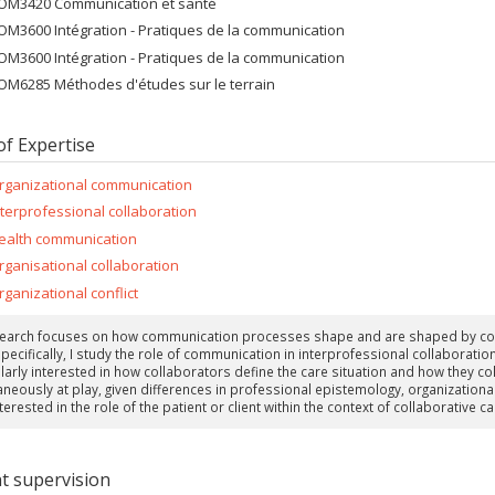
OM3420 Communication et santé
OM3600 Intégration - Pratiques de la communication
OM3600 Intégration - Pratiques de la communication
OM6285 Méthodes d'études sur le terrain
of Expertise
rganizational communication
nterprofessional collaboration
ealth communication
rganisational collaboration
rganizational conflict
earch focuses on how communication processes shape and are shaped by coll
ecifically, I study the role of communication in interprofessional collaboration
larly interested in how collaborators define the care situation and how they coll
neously at play, given differences in professional epistemology, organizational 
terested in the role of the patient or client within the context of collaborative c
t supervision