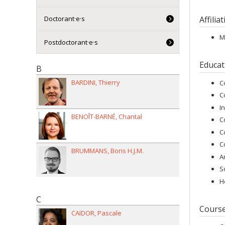
Doctorant·e·s
Affilia
M
Postdoctorant·e·s
Educat
B
BARDINI
Thierry
C
C
I
BENOÎT-BARNÉ
Chantal
C
C
C
BRUMMANS
Boris H.J.M.
A
S
H
C
Cours
CAIDOR
Pascale