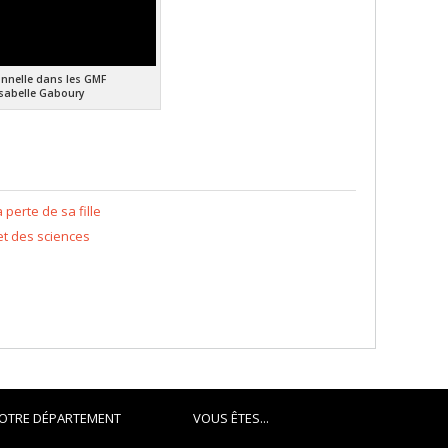
onnelle dans les GMF
 Isabelle Gaboury
erte de sa fille
et des sciences
OTRE DÉPARTEMENT
VOUS ÊTES...