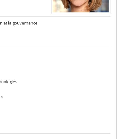
n et la gouvernance
hnologies
es