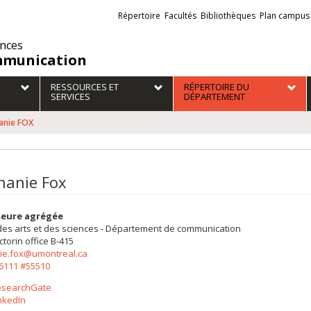
Liens
Répertoire
Facultés
Bibliothèques
Plan campus
externes
ences
munication
RESSOURCES ET
RÉPERTOIRE DU
SERVICES
DÉPARTEMENT
anie FOX
hanie Fox
seure agrégée
des arts et des sciences - Département de communication
ctorin
office B-415
ie.fox@umontreal.ca
-6111 #55510
esearchGate
nkedIn