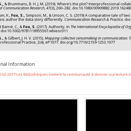
S.,
& Brummans, B. H. J. M. (2019). Where’s the plot? Interprofessional colla
ed Communication Research
,
47
(3), 260–282. doi:10.1080/00909882.2019.16248
um, K.,
Fox, S.,
Simpson, M., & Unson, C. S. (2019) A comparative tale of tw
sis author the data story differently.
Communication Research & Practice.
doi
t Barné, C., &
Fox, S.
(2017). Authority. In
The International Encyclopedia of O
 doi:10.1002/9781118955567.wbieoc011
S.,
& Gilbert, J. H. V. (2015).
Mapping collective sensemaking in communication: Th
professional Practice, 2(4), eP1077. d oi.org/10.7710/2159-1253.1077
onal Information
3-02-2017 Les Bibliothèques invitent la communauté à donner «La lecture