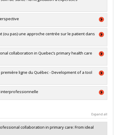
erspective
RSC)
t (ou pas) une approche centrée sur le patient dans
a
ional collaboration in Quebec’s primary health care
RSC)
ale
 première ligne du Québec - Development of a tool
a
'exploration
s interprofessionnelle
RSC)
Expand all
professional collaboration in primary care: From ideal