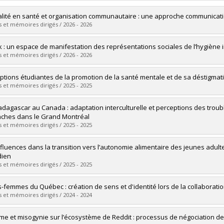
lité en santé et organisation communautaire : une approche communicati
 et mémoires dirigés / 2026 - 2026
uate :
Cissé, Babacar
k : un espace de manifestation des représentations sociales de l’hygiène 
 :
Doctoral
 et mémoires dirigés / 2026 - 2026
 :
Ph. D.
vers le document dans Papyrus
uate :
Paré, Natoa Arielle
ptions étudiantes de la promotion de la santé mentale et de sa déstigmati
 :
Master's
 et mémoires dirigés / 2025 - 2025
 :
M. Sc.
vers le document dans Papyrus
uate :
Duff, Audrey
dagascar au Canada : adaptation interculturelle et perceptions des trouble
 :
Master's
ches dans le Grand Montréal
 :
M. Sc.
 et mémoires dirigés / 2025 - 2025
vers le document dans Papyrus
uate :
Razafimandroso, Vatosoa Malala
nfluences dans la transition vers l’autonomie alimentaire des jeunes adult
 :
Master's
dien
 :
M. Sc.
 et mémoires dirigés / 2025 - 2025
vers le document dans Papyrus
uate :
Haxhe, Jonathan
-femmes du Québec : création de sens et d'identité lors de la collaborati
 :
Master's
 et mémoires dirigés / 2024 - 2024
 :
M. Sc.
vers le document dans Papyrus
uate :
Meyer, Léna
me et misogynie sur l’écosystème de Reddit : processus de négociation de