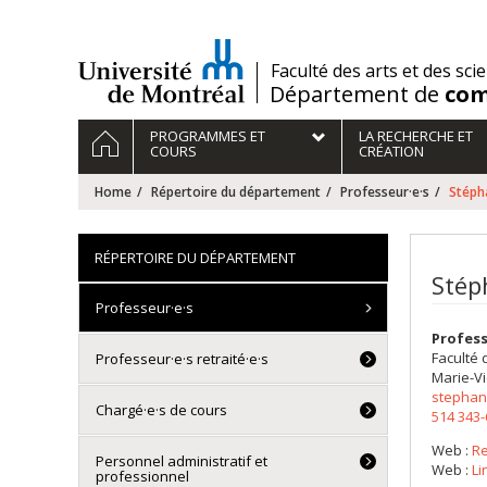
Passer
au
contenu
/
Faculté des arts et des sci
Département de
com
Navigation
HOME
PROGRAMMES ET
LA RECHERCHE ET
principale
COURS
CRÉATION
Home
Répertoire du département
Professeur·e·s
Stéph
RÉPERTOIRE DU DÉPARTEMENT
Stép
Professeur·e·s
Profes
Faculté 
Professeur·e·s retraité·e·s
Marie-Vi
stephan
Chargé·e·s de cours
514 343
Web :
R
Personnel administratif et
Web :
Li
professionnel