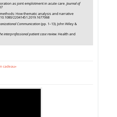
boration as joint emplotment in acute care.
Journal of
07
o methods: How thematic analysis and narrative
:10.1080/22041451.2019.1677068
rganizational Communication
(pp. 1–13). John Wiley &
e interprofessional patient case review
. Health and
 en cadeau»