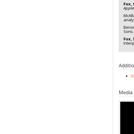
Fox, 
Appli
McAll
analy
Benoi
Sons.
Fox, 
Inter
Additi
0
Media