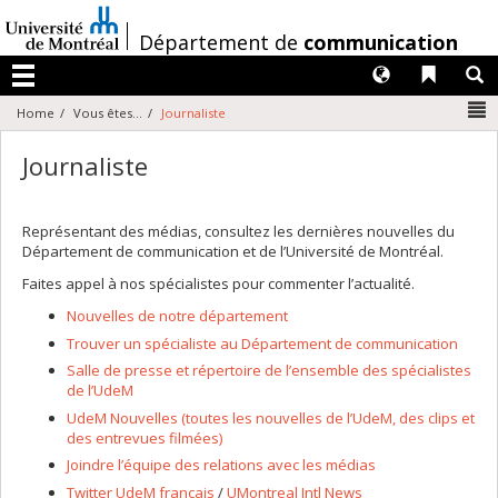
Passer
au
/
Département de
communication
contenu
Langues
Liens 
R
Menu
N
Home
Vous êtes...
Journaliste
Journaliste
Représentant des médias, consultez les dernières nouvelles du
Département de communication et de l’Université de Montréal.
Faites appel à nos spécialistes pour commenter l’actualité.
Nouvelles de notre département
Trouver un spécialiste au Département de communication
Salle de presse et répertoire de l’ensemble des spécialistes
de l’UdeM
UdeM Nouvelles (toutes les nouvelles de l’UdeM, des clips et
des entrevues filmées)
Joindre l’équipe des relations avec les médias
Twitter UdeM français
/
UMontreal Intl News