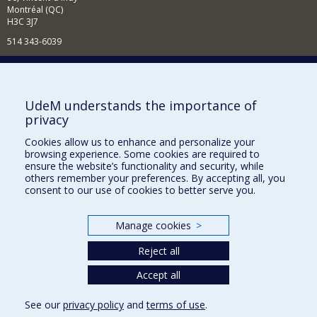
Montréal (QC)
H3C 3J7
514 343-6039
Courriel
Nouvelles et événements
Facebook
UdeM understands the importance of
privacy
Réseau des diplômés (RDDCom)
Cookies allow us to enhance and personalize your
Comment soutenir le Département?
browsing experience. Some cookies are required to
ensure the website’s functionality and security, while
BESOIN D'AIDE?
others remember your preferences. By accepting all, you
consent to our use of cookies to better serve you.
Plan du site
Signaler une erreur
Manage cookies
>
Accessibilité
Reject all
FACULTÉ DES ARTS ET DES SCIENCES
Accept all
Nos départements et écoles
Nos centres d'études
See our
privacy policy
and
terms of use
.