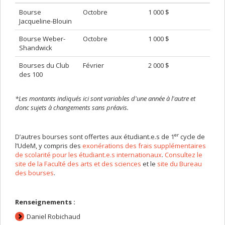
Bourse
Octobre
1 000 $
Jacqueline-Blouin
Bourse Weber-
Octobre
1 000 $
Shandwick
Bourses du Club
Février
2 000 $
des 100
*Les montants indiqués ici sont variables d'une année à l'autre et
donc sujets à changements sans préavis.
er
D’autres bourses sont offertes aux étudiant.e.s de 1
cycle de
l’UdeM, y compris des
exonérations des frais supplémentaires
de scolarité pour les étudiant.e.s internationaux
.
Consultez le
site de la Faculté des arts et des sciences
et le
site du Bureau
des bourses
.
Renseignements :
Daniel Robichaud