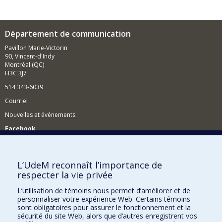
Département de communication
Pavillon Marie-Victorin
90, Vincent-d'Indy
Montréal (QC)
H3C 3J7
514 343-6039
Courriel
Nouvelles et événements
Facebook
Réseau des diplômés (RDDCom)
Comment soutenir le Département?
L’UdeM reconnaît l’importance de
respecter la vie privée
BESOIN D'AIDE?
L’utilisation de témoins nous permet d’améliorer et de
Plan du site
personnaliser votre expérience Web. Certains témoins
Signaler une erreur
sont obligatoires pour assurer le fonctionnement et la
sécurité du site Web, alors que d’autres enregistrent vos
Accessibilité