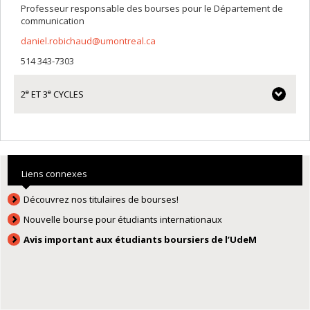
Professeur responsable des bourses pour le Département de
communication
daniel.robichaud@umontreal.ca
514 343-7303
e
e
2
ET 3
CYCLES
Liens connexes
Découvrez nos titulaires de bourses!
Nouvelle bourse pour étudiants internationaux
Avis important aux étudiants boursiers de l’UdeM