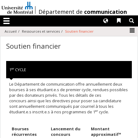
Passer
au
/
Département de
communication
contenu
Langues
Liens 
R
Menu
N
Accueil
Ressources et services
Soutien financier
Soutien financier
er
1
CYCLE
Le Département de communication offre annuellement deux
bourses à ses étudiant.e.s de premier cycle, rendues possibles
par des donateurs privés. Tous les détails de ces
concours ainsi que les directives pour poser sa candidature
sont annuellement communiqués par courriel à tous les
er
étudiant.e.s inscrit.e.s à nos programmes de 1
cycle.
Bourses
Lancement du
Montant
récurrentes
concours
approximatif*