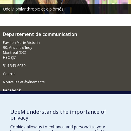
UdeM philanthropie et diplômés
Département de communication
Pavillon Marie-Victorin
90, Vincent-d'Indy
Montréal (QC)
H3C 3J7
514 343-6039
Courriel
Nouvelles et événements
Facebook
Réseau des diplômés (RDDCom)
Comment soutenir le Département?
UdeM understands the importance of
privacy
BESOIN D'AIDE?
Cookies allow us to enhance and personalize your
Plan du site