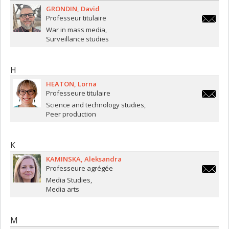
GRONDIN
David
Professeur titulaire
david.gr
War in mass media
Surveillance studies
H
HEATON
Lorna
Professeure titulaire
lorna.h
Science and technology studies
Peer production
K
KAMINSKA
Aleksandra
Professeure agrégée
a.kamin
Media Studies
Media arts
M