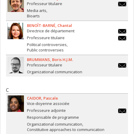
Professeur titulaire
thierry.
Media arts
Bioarts
BENOÎT-BARNÉ
Chantal
Directrice de département
chantal.
Professeure titulaire
barne@u
chantal.
Political controversies
barne@u
Public controversies
BRUMMANS
Boris H.J.M.
Professeur titulaire
boris.b
Organizational communication
C
CAIDOR
Pascale
Vice-doyenne associée
Professeure adjointe
pascale
Responsable de programme
Organizational communication
Constitutive approaches to communication