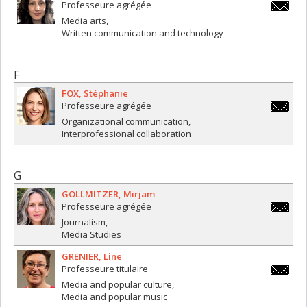
Professeure agrégée
natalie
Media arts
Written communication and technology
F
FOX
Stéphanie
Professeure agrégée
stephan
Organizational communication
Interprofessional collaboration
G
GOLLMITZER
Mirjam
Professeure agrégée
mirjam.g
Journalism
Media Studies
GRENIER
Line
Professeure titulaire
line.gre
Media and popular culture
Media and popular music