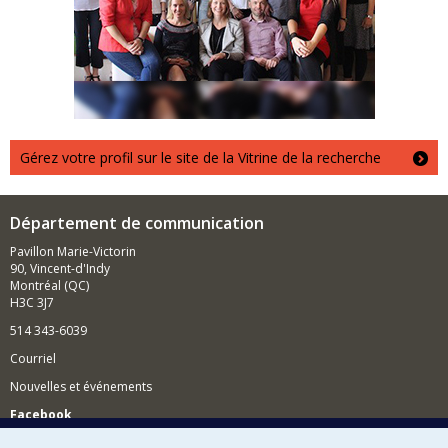
Gérez votre profil sur le site de la Vitrine de la recherche
Département de communication
Pavillon Marie-Victorin
90, Vincent-d'Indy
Montréal (QC)
H3C 3J7
514 343-6039
Courriel
Nouvelles et événements
Facebook
Réseau des diplômés (RDDCom)