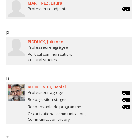
MARTINEZ
Laura
Professeure adjointe
laura.ma
P
PIDDUCK
Julianne
Professeure agrégée
Political communication
Cultural studies
R
ROBICHAUD
Daniel
Professeur agrégé
daniel.
Resp. gestion stages
daniel.
Responsable de programme
daniel.
Organizational communication
Communication theory
T