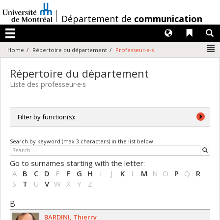
Passer
au
/
Département de
communication
contenu
Langues
Liens 
R
Menu
N
Home
Répertoire du département
Professeur·e·s
Répertoire du département
Liste des professeur·e·s
Filter by function(s):
All functions
Search by keyword (max 3 characters) in the list below:
Directrice de département / Directeur de département
Professeure adjointe / Professeur adjoint
Go to surnames starting with the letter:
Professeure agrégée / Professeur agrégé
A
B
C
D
E
F
G
H
I
J
K
L
M
N
O
P
Q
R
Professeure titulaire / Professeur titulaire
S
T
U
V
W
X
Y
Z
Resp. gestion stages
Responsable de programme
B
Vice-doyenne associée / Vice-doyen associé
BARDINI
Thierry