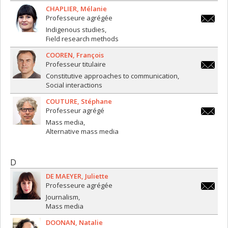
CHAPLIER
Mélanie
Professeure agrégée
melanie.
Indigenous studies
Field research methods
COOREN
François
Professeur titulaire
f.coore
Constitutive approaches to communication
Social interactions
COUTURE
Stéphane
Professeur agrégé
stephan
Mass media
Alternative mass media
D
DE MAEYER
Juliette
Professeure agrégée
juliette
Journalism
Mass media
DOONAN
Natalie