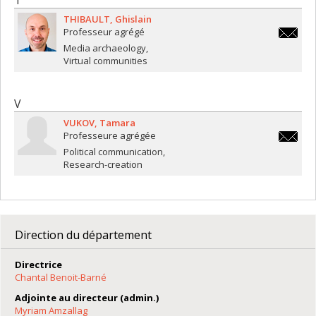
THIBAULT
Ghislain
Professeur agrégé
ghislain
Media archaeology
Virtual communities
V
VUKOV
Tamara
Professeure agrégée
tamara.
Political communication
Research-creation
Direction du département
Directrice
Chantal Benoit-Barné
Adjointe au directeur (admin.)
Myriam Amzallag