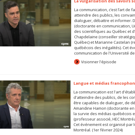
La vulgarisation des savoirs s
La communication, c’est l’art de fa
atteindre des publics, les convainc
dialoguer, débattre et informer
(doctorante en communication, U
des scientifiques au Québec et d'i
Chapdelaine (conseiller stratégi
Québec) et Marianne Castelan (re
québécois des inégalités). Cet 
communication de l'Université de 
Visionner l'épisode
Langue et médias francophon
La communication est l'art d'établi
d'atteindre des publics, de les co
être capables de dialoguer, de d
Amandine Hamon (doctorante en c
la survie des médias québécois et
(professeur associé, HEC Montréal
Cet événement est organisé par 
Montréal. (1er février 2024)