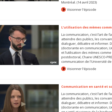
Montréal. (14 avril 2023)
Visionner l'épisode
L’utilisation des mèmes comm
La communication, c’est l’art de fa
atteindre des publics, les convaincr
dialoguer, débattre et informer
(doctorante en communication, Uni
et l’utilisation des mèmes comme
postdoctoral, Chaire UNESCO-PRE
communication de l'Université de M
Visionner l'épisode
Communication en santé et s
La communication, c’est l’art de fa
atteindre des publics, les convaincr
dialoguer, débattre et informer
(doctorante en communication, Un
en santé et science de la biodiv