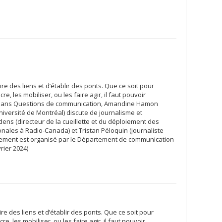
ire des liens et d’établir des ponts. Que ce soit pour
re, les mobiliser, ou les faire agir, il faut pouvoir
. Dans Questions de communication, Amandine Hamon
iversité de Montréal) discute de journalisme et
ens (directeur de la cueillette et du déploiement des
onales à Radio-Canada) et Tristan Péloquin (journaliste
nement est organisé par le Département de communication
rier 2024)
n
ire des liens et d’établir des ponts. Que ce soit pour
e, les mobiliser, ou les faire agir, il faut pouvoir