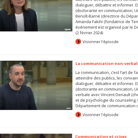
dialoguer, débattre et informer
(doctorante en communication, Un
Benoît-Barné (directrice du Dépa
Amanda Fakihi (fondatrice de Tene
événement est organisé par le D
(2 février 2024)
Visionner l'épisode
La communication non-verbal
La communication, c’est l’art de fa
atteindre des publics, les convaincr
dialoguer, débattre et informer
(doctorante en communication, Un
verbale avec Vincent Denault (c
et de psychologie du counseling, 
Département de communication de 
Visionner l'épisode
Communication et crises