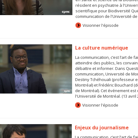
résident en psychiatrie à l'Univer
scientifique pour Biodiversité Q
communication de l'Université de M
Visionner l'épisode
La culture numérique
La communication, c’est l’art de fa
atteindre des publics, les convaincr
débattre et informer. Dans Ques
communication, Université de Mon
Destiny Tchéhouali (professeur e
Montréal) et Frédéric Bouchard (do
de Montréal). Cet événement est
l'Université de Montréal. (13 avril 
Visionner l'épisode
Enjeux du journalisme
La communication, c’est l’art de fa