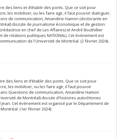
ire des liens et d’établir des ponts. Que ce soit pour
e, les mobiliser, ou les faire agir, il faut pouvoir dialoguer,
tions de communication, Amandine Hamon (doctorante en
tréal) discute de journalisme économique et de gestion
édactrice en chef de Les Affaires) et André Bouthillier
net de relations publiques NATIONAL). Cet événement est
mmunication de l'Université de Montréal. (2 février 2024).
ire des liens et d’établir des ponts. Que ce soit pour
re, les mobiliser, ou les faire agir, il faut pouvoir
. Dans Questions de communication, Amandine Hamon
iversité de Montréal) discute d'histoires autochtones
hel Jean. Cet événement est organisé par le Département de
Montréal. (1er février 2024)