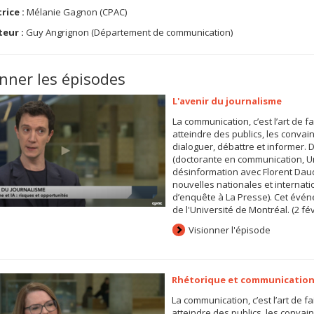
rice :
Mélanie Gagnon (CPAC)
teur :
Guy Angrignon (Département de communication)
onner les épisodes
L'avenir du journalisme
La communication, c’est l’art de fa
atteindre des publics, les convainc
dialoguer, débattre et informer
(doctorante en communication, Un
désinformation avec Florent Daud
nouvelles nationales et internati
d’enquête à La Presse). Cet évé
de l'Université de Montréal. (2 fév
Visionner l'épisode
Rhétorique et communicatio
La communication, c’est l’art de fa
atteindre des publics, les convaincr