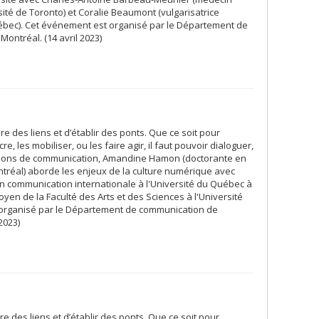
sité de Toronto) et Coralie Beaumont (vulgarisatrice
uébec). Cet événement est organisé par le Département de
ontréal. (14 avril 2023)
ire des liens et d’établir des ponts. Que ce soit pour
e, les mobiliser, ou les faire agir, il faut pouvoir dialoguer,
tions de communication, Amandine Hamon (doctorante en
tréal) aborde les enjeux de la culture numérique avec
n communication internationale à l'Université du Québec à
yen de la Faculté des Arts et des Sciences à l'Université
 organisé par le Département de communication de
2023)
ire des liens et d’établir des ponts. Que ce soit pour