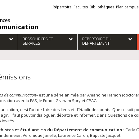
Liens
Répertoire
Facultés
Bibliothèques
Plan campus
externes
ences
munication
RESSOURCES ET
RÉPERTOIRE DU
SERVICES
DÉPARTEMENT
émissions
ns de communication»
est une série animée par Amandine Hamon (doctoran
boration avec la FAS, le Fonds Graham Spry et CPAC.
nication, c’est l’art de faire des liens et d’établir des ponts. Que ce soit p
e agir, il faut pouvoir dialoguer, débattre et informer. Dans Questions 
 invités.
histes et étudiant.e.s du Département de communication :
Carla G
ndermeier, Véronique Janelle, Laurence Caron, Baptiste Jacquet.