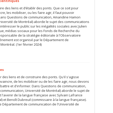
cientifiques
ire des liens et d’établir des ponts. Que ce soit pour
re, les mobiliser, ou les faire agir, il faut pouvoir
. Dans Questions de communication, Amandine Hamon
niversité de Montréal) aborde le sujet des communications
ntéresser le public sur les inégalités sociales avec Julien
que, médias sociaux pour les Fonds de Recherche du
sponsable de la stratégie éditoriale à l'Observatoire
événement est organisé par le Département de
Montréal. (1er février 2024)
es
r des liens et de construire des ponts. Qu'il s'agisse
nvaincre, de les mobiliser ou de les faire agir, nous devons
ébattre et d'informer. Dans Questions de communication,
ommunication, Université de Montréal) aborde le sujet de
 l'avenir de la langue française avec Sylvain Lafrance
) et Benoît Dubreuil (commissaire à la langue française).
le Département de communication de l'Université de