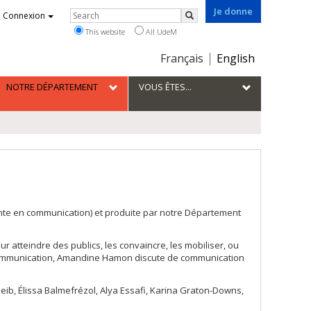
Je donne
Rechercher
Connexion
Search
This website
All UdeM
Choix
Français
English
de
la
NOTRE DÉPARTEMENT
VOUS ÊTES...
langue
te en communication) et produite par notre Département
our atteindre des publics, les convaincre, les mobiliser, ou
de communication, Amandine Hamon discute de communication
eib, Élissa Balmefrézol, Alya Essafi, Karina Graton-Downs,