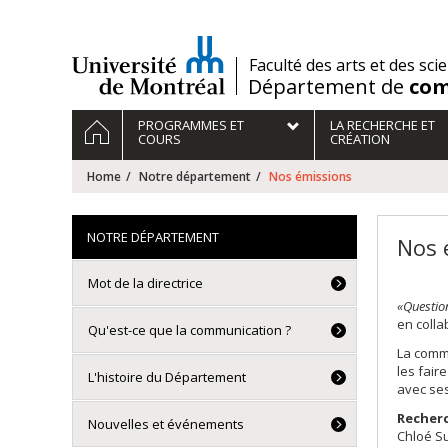
Passer
au
contenu
/
Faculté des arts et des sci
Département de
com
Navigation
HOME
PROGRAMMES ET
LA RECHERCHE ET
principale
COURS
CRÉATION
Home
Notre département
Nos émissions
NOTRE DÉPARTEMENT
Nos 
Mot de la directrice
«Questio
en colla
Qu'est-ce que la communication ?
La commu
les fair
L'histoire du Département
avec ses
Recherc
Nouvelles et événements
Chloé Su