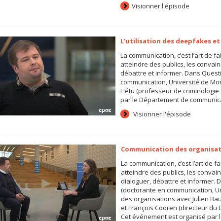
Visionner l'épisode
L'utilisation des deepfakes et
La communication, c’est l’art de fa
atteindre des publics, les convaincr
débattre et informer. Dans Ques
communication, Université de Mon
Hétu (professeur de criminologie 
par le Département de communicati
Visionner l'épisode
Communication des organisat
La communication, c’est l’art de fa
atteindre des publics, les convaincr
dialoguer, débattre et informer
(doctorante en communication, Un
des organisations avec Julien Bau
et François Cooren (directeur du
Cet événement est organisé par 