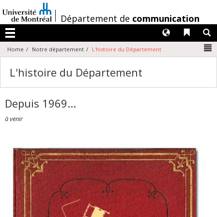
Passer
au
/
Département de
communication
contenu
Langues
Liens 
R
Menu
N
Home
Notre département
L'histoire du Département
L'histoire du Département
Depuis 1969...
à venir