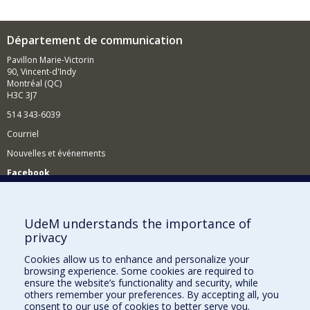
Département de communication
Pavillon Marie-Victorin
90, Vincent-d'Indy
Montréal (QC)
H3C 3J7
514 343-6039
Courriel
Nouvelles et événements
Facebook
Réseau des diplômés (RDDCom)
Comment soutenir le Département?
UdeM understands the importance of
privacy
BESOIN D'AIDE?
Cookies allow us to enhance and personalize your
Plan du site
browsing experience. Some cookies are required to
Signaler une erreur
ensure the website’s functionality and security, while
others remember your preferences. By accepting all, you
Accessibilité
consent to our use of cookies to better serve you.