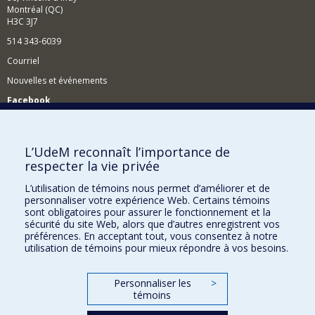
Montréal (QC)
H3C 3J7
514 343-6039
Courriel
Nouvelles et événements
Facebook
Réseau des diplômés (RDDCom)
Comment soutenir le Département?
L’UdeM reconnaît l’importance de
respecter la vie privée
BESOIN D'AIDE?
L’utilisation de témoins nous permet d’améliorer et de
Plan du site
personnaliser votre expérience Web. Certains témoins
Signaler une erreur
sont obligatoires pour assurer le fonctionnement et la
sécurité du site Web, alors que d’autres enregistrent vos
Accessibilité
préférences. En acceptant tout, vous consentez à notre
utilisation de témoins pour mieux répondre à vos besoins.
FACULTÉ DES ARTS ET DES SCIENCES
Nos départements et écoles
Personnaliser les
>
témoins
Nos centres d'études