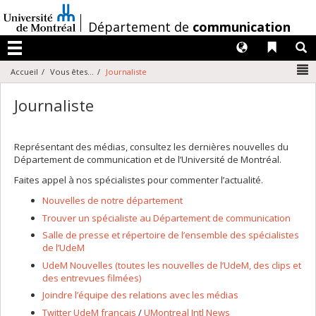
Passer
au
/
Département de
communication
contenu
Langues
Liens 
R
Menu
N
Accueil
Vous êtes...
Journaliste
Journaliste
Représentant des médias, consultez les dernières nouvelles du
Département de communication et de l’Université de Montréal.
Faites appel à nos spécialistes pour commenter l’actualité.
Nouvelles de notre département
Trouver un spécialiste au Département de communication
Salle de presse et répertoire de l’ensemble des spécialistes
de l’UdeM
UdeM Nouvelles (toutes les nouvelles de l’UdeM, des clips et
des entrevues filmées)
Joindre l’équipe des relations avec les médias
Twitter UdeM français
/
UMontreal Intl News