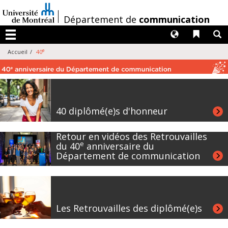
Passer
au
/
Département de
communication
contenu
Langues
Liens 
R
Menu
e
Accueil
40
40 diplômé(e)s d'honneur
Retour en vidéos des Retrouvailles
e
du 40
anniversaire du
Département de communication
Les Retrouvailles des diplômé(e)s