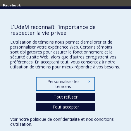
Facebook
Réseau des diplômés (RDDCom)
Comment soutenir le Département?
L’UdeM reconnaît l’importance de
respecter la vie privée
BESOIN D'AIDE?
L’utilisation de témoins nous permet d’améliorer et de
Plan du site
personnaliser votre expérience Web. Certains témoins
Signaler une erreur
sont obligatoires pour assurer le fonctionnement et la
sécurité du site Web, alors que d’autres enregistrent vos
Accessibilité
préférences. En acceptant tout, vous consentez à notre
utilisation de témoins pour mieux répondre à vos besoins.
FACULTÉ DES ARTS ET DES SCIENCES
Nos départements et écoles
Personnaliser les
>
témoins
Nos centres d'études
Tout refuser
Nos programmes et cours
Tout accepter
Confidentialité
Voir notre
politique de confidentialité
et nos
conditions
Conditions d’utilisation
d’utilisation
.
Paramètres des témoins