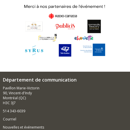
Département de communication
Pavillon Marie-Victorin
90, Vincent-d'Indy
Montréal (QC)
H3C 3J7
514 343-6039
Courriel
Nouvelles et événements