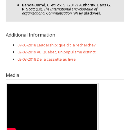
Benoit-Barné, C. et Fox, S. (2017). Authority. Dans G.
R. Scott (Éd).
The
International
Encyclopedia of
organizational Communication.
Wiley Blackwell.
Additional Information
07-05-2018 Leadership: que dit la recherche?
02-02-2019 Au Québec, un populisme distinct
03-03-2018 De la cassette au livre
Media