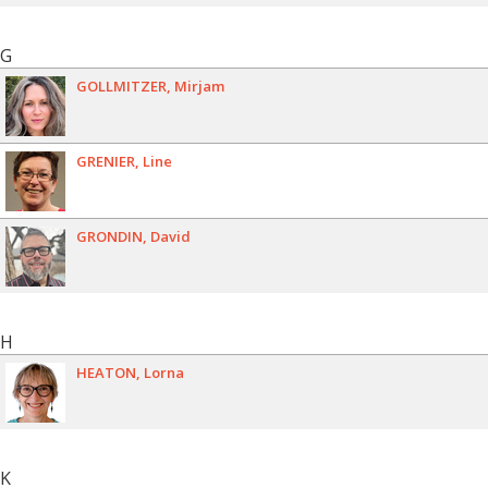
G
GOLLMITZER
Mirjam
GRENIER
Line
GRONDIN
David
H
HEATON
Lorna
K