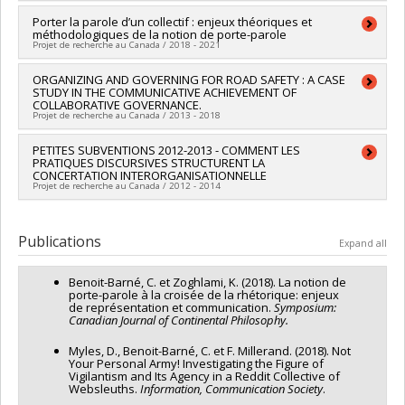
Lead researcher :
Porter la parole d’un collectif : enjeux théoriques et
Chantal Benoît-Barné
méthodologiques de la notion de porte-parole
Co-researchers :
Daniel Robichaud
Projet de recherche au Canada / 2018 - 2021
Funding sources:
CRSH/Conseil de recherches en sciences
humaines du Canada
Lead researcher :
ORGANIZING AND GOVERNING FOR ROAD SAFETY : A CASE
Chantal Benoît-Barné
Grant programs:
PVXXXXXX-Subvention Savoir
STUDY IN THE COMMUNICATIVE ACHIEVEMENT OF
Funding sources:
CRSH/Conseil de recherches en sciences
COLLABORATIVE GOVERNANCE.
humaines du Canada
Projet de recherche au Canada / 2013 - 2018
Grant programs:
PVX20020-Subvention institutionnelle du
CRSH - Subventions d'exploration
Lead researcher :
PETITES SUBVENTIONS 2012-2013 - COMMENT LES
Daniel Robichaud
PRATIQUES DISCURSIVES STRUCTURENT LA
Co-researchers :
Chantal Benoît-Barné
CONCERTATION INTERORGANISATIONNELLE
Funding sources:
CRSH/Conseil de recherches en sciences
Projet de recherche au Canada / 2012 - 2014
humaines du Canada
Grant programs:
PVXXXXXX-Subvention Savoir
Lead researcher :
Daniel Robichaud
Co-researchers :
Chantal Benoît-Barné
Publications
Expand all
Funding sources:
CRSH/Conseil de recherches en sciences
humaines du Canada
Benoit-Barné, C. et Zoghlami, K. (2018). La notion de
Grant programs:
PVX20020-Subvention institutionnelle du
porte-parole à la croisée de la rhétorique: enjeux
CRSH - Petites subventions
de représentation et communication.
Symposium:
Canadian Journal of Continental
Philosophy.
Myles, D., Benoit-Barné, C. et F. Millerand. (2018). Not
Your Personal Army! Investigating the Figure of
Vigilantism and Its Agency in a Reddit Collective of
Websleuths.
Information,
Communication Society
.