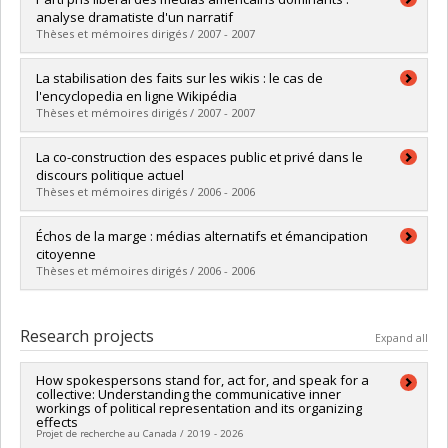
Cycle :
Master's
analyse dramatiste d'un narratif
Grade :
M. Sc.
Thèses et mémoires dirigés / 2007 - 2007
Lien vers le document dans Papyrus
Graduate :
Hinse, Geneviève
La stabilisation des faits sur les wikis : le cas de
Cycle :
Master's
l'encyclopedia en ligne Wikipédia
Grade :
M. Sc.
Thèses et mémoires dirigés / 2007 - 2007
Lien vers le document dans Papyrus
Graduate :
Bencherki, Nicolas
La co-construction des espaces public et privé dans le
Cycle :
Master's
discours politique actuel
Grade :
M. Sc.
Thèses et mémoires dirigés / 2006 - 2006
Lien vers le document dans Papyrus
Graduate :
Lapierre, Marie-Anne
Échos de la marge : médias alternatifs et émancipation
Cycle :
Master's
citoyenne
Grade :
M. Sc.
Thèses et mémoires dirigés / 2006 - 2006
Lien vers le document dans Papyrus
Graduate :
Mailloux-Béïque, Isabelle
Cycle :
Master's
Research projects
Expand all
Grade :
M. Sc.
Lien vers le document dans Papyrus
How spokespersons stand for, act for, and speak for a
collective: Understanding the communicative inner
workings of political representation and its organizing
effects
Projet de recherche au Canada / 2019 - 2026