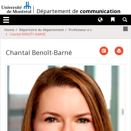
Passer
au
/
Département de
communication
contenu
Langues
Liens 
R
Menu
N
Home
Répertoire du département
Professeur·e·s
Chantal BENOÎT-BARNÉ
Vcard
Imp
Chantal Benoît-Barné