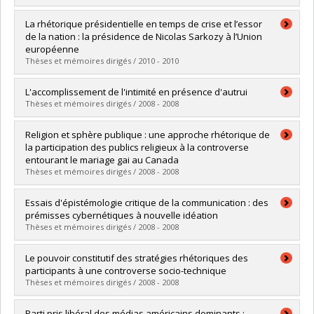
Lien vers le document dans Papyrus
Graduate :
Gagné, Pascal
La rhétorique présidentielle en temps de crise et l’essor
Cycle :
Master's
de la nation : la présidence de Nicolas Sarkozy à l’Union
Grade :
M. Sc.
européenne
Lien vers le document dans Papyrus
Thèses et mémoires dirigés / 2010 - 2010
Graduate :
Bonneau, Ophélie
L'accomplissement de l'intimité en présence d'autrui
Cycle :
Master's
Thèses et mémoires dirigés / 2008 - 2008
Grade :
M. Sc.
Lien vers le document dans Papyrus
Graduate :
Pelletier, Émilie
Religion et sphère publique : une approche rhétorique de
Cycle :
Master's
la participation des publics religieux à la controverse
Grade :
M. Sc.
entourant le mariage gai au Canada
Lien vers le document dans Papyrus
Thèses et mémoires dirigés / 2008 - 2008
Graduate :
Basque, Joëlle
Essais d'épistémologie critique de la communication : des
Cycle :
Master's
prémisses cybernétiques à nouvelle idéation
Grade :
M. Sc.
Thèses et mémoires dirigés / 2008 - 2008
Lien vers le document dans Papyrus
Graduate :
Trudel, Dominique
Le pouvoir constitutif des stratégies rhétoriques des
Cycle :
Master's
participants à une controverse socio-technique
Grade :
M. Sc.
Thèses et mémoires dirigés / 2008 - 2008
Lien vers le document dans Papyrus
Graduate :
McDonald, James
Parti pris libéral des médias américains dominants :