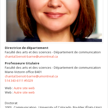
Directrice de département
Faculté des arts et des sciences - Département de communication
chantal.benoit-barne@umontreal.ca
Professeure titulaire
Faculté des arts et des sciences - Département de communication
Marie-Victorin
office B401
chantal.benoit-barne@umontreal.ca
514 343-6111 #5029
Web :
Autre site web
Web :
Autre site web
Doctorat
2003 , Communication , University of Colorado, Boulder (États-Unis)