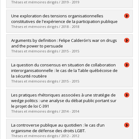
Lien vers le document dans Papyrus
Thèses et mémoires dirigés / 2019 - 2019
Graduate :
Myles, David
Une exploration des tensions organisationnelles
Cycle :
Doctoral
constitutives de l'expérience de la participation publique
Grade :
Ph. D.
Thèses et mémoires dirigés / 2018 - 2018
Lien vers le document dans Papyrus
Graduate :
Montreuil, Camille
Arguments by definition : Felipe Calderón’s war on drugs
Cycle :
Master's
and the power to persuade
Grade :
M. Sc.
Thèses et mémoires dirigés / 2015 - 2015
Lien vers le document dans Papyrus
Graduate :
Gutiérrez Bayardi, José Oswaldo
La question du consensus en situation de collaboration
Cycle :
Master's
interorganisationnelle : le cas de la Table québécoise de
Grade :
M. Sc.
la sécurité routière
Lien vers le document dans Papyrus
Thèses et mémoires dirigés / 2015 - 2015
Graduate :
Brodin, Stevan
Les pratiques rhétoriques associées à une stratégie de
Cycle :
Master's
wedge politics : une analyse du débat public portant sur
Grade :
M. Sc.
le projet de loi C-391
Lien vers le document dans Papyrus
Thèses et mémoires dirigés / 2014 - 2014
Graduate :
Groleau, Julie
La controverse publique au quotidien : le cas d’un
Cycle :
Master's
organisme de défense des droits LGBT.
Grade :
M. Sc.
Thèses et mémoires dirigés / 2012 - 2012