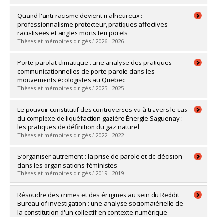
Graduate :
Hamon, Amandine
Quand l'anti-racisme devient malheureux :
Cycle :
Doctoral
professionnalisme protecteur, pratiques affectives
Grade :
Ph. D.
racialisées et angles morts temporels
Lien vers le document dans Papyrus
Thèses et mémoires dirigés / 2026 - 2026
Graduate :
Zoghlami, Khaoula
Porte-parolat climatique : une analyse des pratiques
Cycle :
Doctoral
communicationnelles de porte-parole dans les
Grade :
Ph. D.
mouvements écologistes au Québec
Lien vers le document dans Papyrus
Thèses et mémoires dirigés / 2025 - 2025
Graduate :
Vianou, Jonathan
Le pouvoir constitutif des controverses vu à travers le cas
Cycle :
Master's
du complexe de liquéfaction gazière Énergie Saguenay :
Grade :
M. Sc.
les pratiques de définition du gaz naturel
Lien vers le document dans Papyrus
Thèses et mémoires dirigés / 2022 - 2022
Graduate :
Bilodeau, Julie
S’organiser autrement : la prise de parole et de décision
Cycle :
Master's
dans les organisations féministes
Grade :
M. Sc.
Thèses et mémoires dirigés / 2019 - 2019
Lien vers le document dans Papyrus
Graduate :
Meunier, Véronique
Résoudre des crimes et des énigmes au sein du Reddit
Cycle :
Master's
Bureau of Investigation : une analyse sociomatérielle de
Grade :
M. Sc.
la constitution d'un collectif en contexte numérique