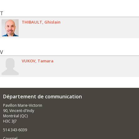
T
THIBAULT
Ghislain
V
VUKOV
Tamara
Département de communication
Pavillon Marie-Victorin
90, Vincent-d'Indy
Montréal (QC)
H3C 3J7
514 343-6039
Courriel