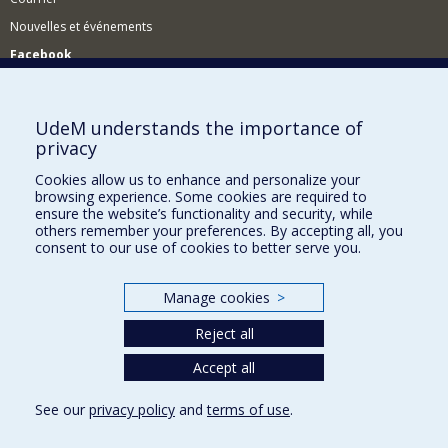
Nouvelles et événements
Facebook
Réseau des diplômés (RDDCom)
Comment soutenir le Département?
UdeM understands the importance of
privacy
BESOIN D'AIDE?
Cookies allow us to enhance and personalize your
Plan du site
browsing experience. Some cookies are required to
Signaler une erreur
ensure the website’s functionality and security, while
others remember your preferences. By accepting all, you
Accessibilité
consent to our use of cookies to better serve you.
FACULTÉ DES ARTS ET DES SCIENCES
Manage cookies
>
Nos départements et écoles
Reject all
Nos centres d'études
Accept all
Nos programmes et cours
See our
privacy policy
and
terms of use
.
Privacy