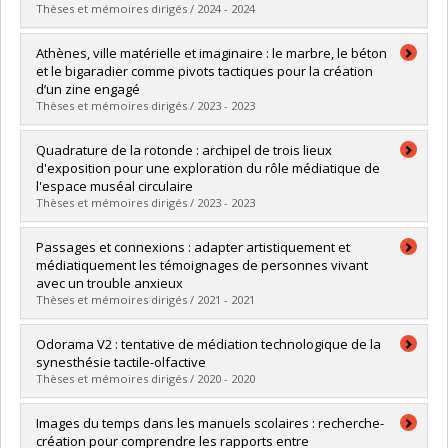
Lien vers le document dans Papyrus
Thèses et mémoires dirigés / 2024 - 2024
Graduate :
Pilon, Karyann
Athènes, ville matérielle et imaginaire : le marbre, le béton
Cycle :
Master's
et le bigaradier comme pivots tactiques pour la création
Grade :
M. Sc.
d’un zine engagé
Lien vers le document dans Papyrus
Thèses et mémoires dirigés / 2023 - 2023
Graduate :
Vekhoff, Lara
Quadrature de la rotonde : archipel de trois lieux
Cycle :
Master's
d'exposition pour une exploration du rôle médiatique de
Grade :
M. Sc.
l'espace muséal circulaire
Lien vers le document dans Papyrus
Thèses et mémoires dirigés / 2023 - 2023
Graduate :
Seguy, Clara
Passages et connexions : adapter artistiquement et
Cycle :
Master's
médiatiquement les témoignages de personnes vivant
Grade :
M. Sc.
avec un trouble anxieux
Lien vers le document dans Papyrus
Thèses et mémoires dirigés / 2021 - 2021
Graduate :
Boucher, Aurélie
Odorama V2 : tentative de médiation technologique de la
Cycle :
Master's
synesthésie tactile-olfactive
Grade :
M. Sc.
Thèses et mémoires dirigés / 2020 - 2020
Lien vers le document dans Papyrus
Graduate :
Piguet, Géraldine
Images du temps dans les manuels scolaires : recherche-
Cycle :
Master's
création pour comprendre les rapports entre