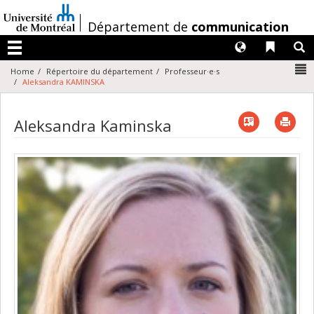
Passer
au
/
Département de
communication
contenu
Langues
Liens 
R
Menu
N
Home
Répertoire du département
Professeur·e·s
Aleksandra KAMINSKA
Vcard
Imp
Aleksandra Kaminska