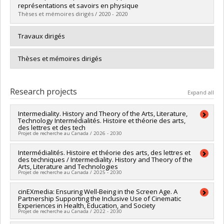
Grade :
M. Sc.
représentations et savoirs en physique
Lien vers le document dans Papyrus
Thèses et mémoires dirigés / 2020 - 2020
Graduate :
Roy, Marie-Maude
Travaux dirigés
Cycle :
Master's
Grade :
M. Sc.
Thèses et mémoires dirigés
Lien vers le document dans Papyrus
Research projects
Expand all
Intermediality. History and Theory of the Arts, Literature,
Technology Intermédialités. Histoire et théorie des arts,
des lettres et des tech
Projet de recherche au Canada / 2026 - 2030
Lead researcher :
Intermédialités. Histoire et théorie des arts, des lettres et
Aleksandra Kaminska
des techniques / Intermediality. History and Theory of the
Funding sources:
CRSH/Conseil de recherches en sciences
Arts, Literature and Technologies
humaines du Canada
Projet de recherche au Canada / 2025 - 2030
Grant programs:
PVX31065-Aide aux revues savantes et de
transfert -- Subvention générale
Lead researcher :
cinEXmedia: Ensuring Well-Being in the Screen Age. A
Aleksandra Kaminska
Partnership Supporting the Inclusive Use of Cinematic
Funding sources:
FRQSC/Fonds de recherche du Québec -
Experiences in Health, Education, and Society
Société et culture (FQRSC)
Projet de recherche au Canada / 2022 - 2030
Grant programs:
PVXXXXXX-(RE) Soutien publication de