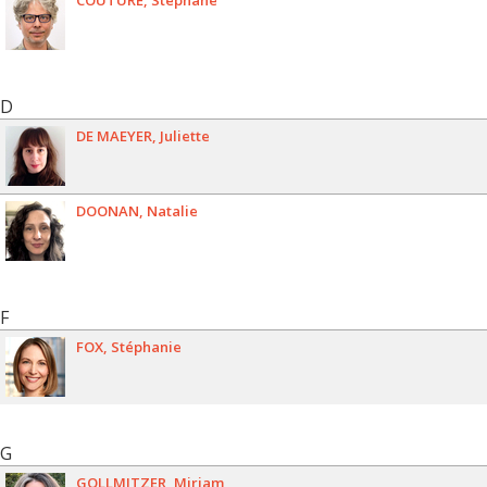
COUTURE
Stéphane
D
DE MAEYER
Juliette
DOONAN
Natalie
F
FOX
Stéphanie
G
GOLLMITZER
Mirjam