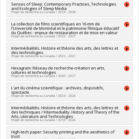
revues et de transfert de connaissance (conf, coll, revues
Funding sources:
Senses of Sleep: Contemporary Practices, Technologies
CRSH/Conseil de recherches en sciences
etc...)
and Ecologies of Sleep Media
humaines du Canada
Projet de recherche au Canada / 2024 - 2028
Grant programs:
PV128152-Subvention de partenariat
Lead researcher :
La collection de films scientifiques en 16 mm de
Alanna Thain
l'Université de Montréal et le patrimoine filmique éducatif
Co-researchers :
Aleksandra Kaminska
du Québec : enjeux de restauration et de mise en valeur
Funding sources:
CRSH/Conseil de recherches en sciences
Projet de recherche au Canada / 2025 - 2027
humaines du Canada
Grant programs:
PVXXXXXX-Subvention Savoir
Lead researcher :
Intermédialités. Histoire et théorie des arts, des lettres et
André Habib
des technologies
Co-researchers :
Micheline Cambron
,
Aleksandra Kaminska
,
Projet de recherche au Canada / 2022 - 2027
Santiago Hidalgo
Funding sources:
CRSH/Conseil de recherches en sciences
Lead researcher :
Hexagram: Réseau de recherche-création en arts,
James Cisneros
,
Aleksandra Kaminska
humaines du Canada
cultures et technologies
Funding sources:
CRSH/Conseil de recherches en sciences
Grant programs:
PVXXXXXX-Subvention d'engagement
Projet de recherche au Canada / 2020 - 2027
humaines du Canada
partenarial
Grant programs:
PVX31065-Aide aux revues savantes et de
Co-researchers :
L'art du cinéma scientifique : archives, dispositifs,
Aleksandra Kaminska
transfert -- Subvention générale
spectacle
Funding sources:
FRQSC/Fonds de recherche du Québec -
Projet de recherche au Canada / 2024 - 2026
Société et culture (FQRSC)
Grant programs:
PV129894-(RG) Programme Regroupements
Lead researcher :
Intermédialités. Histoire et théorie des arts, des lettres et
André Habib
stratégiques
des techniques / Intermediality. History and Theory of the
Co-researchers :
Aleksandra Kaminska
,
Annaëlle Winand
Arts, Literature and Technologies
Funding sources:
CRSH/Conseil de recherches en sciences
Projet de recherche au Canada / 2019 - 2026
humaines du Canada
Grant programs:
PV152160-Subvention Connexion
Lead researcher :
High-tech paper: Security printing and the aesthetics of
Marion Froger
,
James Cisneros
trust
Co-researchers :
Aleksandra Kaminska