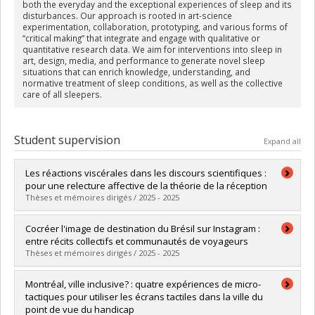
both the everyday and the exceptional experiences of sleep and its
disturbances. Our approach is rooted in art-science
experimentation, collaboration, prototyping, and various forms of
“critical making” that integrate and engage with qualitative or
quantitative research data. We aim for interventions into sleep in
art, design, media, and performance to generate novel sleep
situations that can enrich knowledge, understanding, and
normative treatment of sleep conditions, as well as the collective
care of all sleepers.
Student supervision
Expand all
Les réactions viscérales dans les discours scientifiques :
pour une relecture affective de la théorie de la réception
Thèses et mémoires dirigés / 2025 - 2025
Graduate :
Thomas, Clément
Cocréer l'image de destination du Brésil sur Instagram :
Cycle :
Master's
entre récits collectifs et communautés de voyageurs
Grade :
M. Sc.
Thèses et mémoires dirigés / 2025 - 2025
Lien vers le document dans Papyrus
Graduate :
Parisi, Julie
Montréal, ville inclusive? : quatre expériences de micro-
Cycle :
Master's
tactiques pour utiliser les écrans tactiles dans la ville du
Grade :
M. Sc.
point de vue du handicap