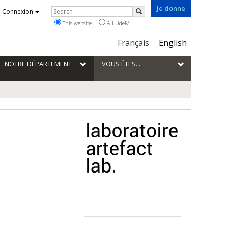
Je donne
Rechercher
Connexion
Search
This website
All UdeM
Choix
Français
English
de
la
NOTRE DÉPARTEMENT
VOUS ÊTES...
langue