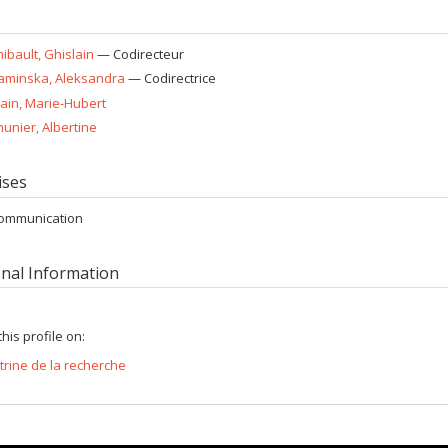
hibault
, Ghislain
— Codirecteur
aminska
, Aleksandra
— Codirectrice
lain
, Marie-Hubert
hunier
, Albertine
ises
ommunication
onal Information
his profile on:
itrine de la recherche