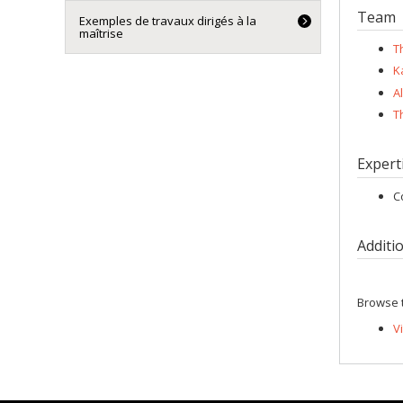
Team
Exemples de travaux dirigés à la
maîtrise
T
K
A
T
Expert
C
Additi
Browse t
V