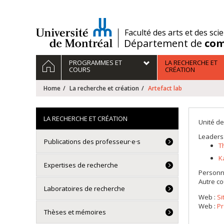
Passer
au
contenu
/
Faculté des arts et des sci
Département de
com
Navigation
HOME
PROGRAMMES ET
LA RECHERCHE ET
principale
COURS
CRÉATION
Home
La recherche et création
Artefact lab
LA RECHERCHE ET CRÉATION
Unité de
Leaders
Publications des professeur·e·s
T
K
Expertises de recherche
Personn
Autre co
Laboratoires de recherche
Web :
Si
Web :
Pr
Thèses et mémoires