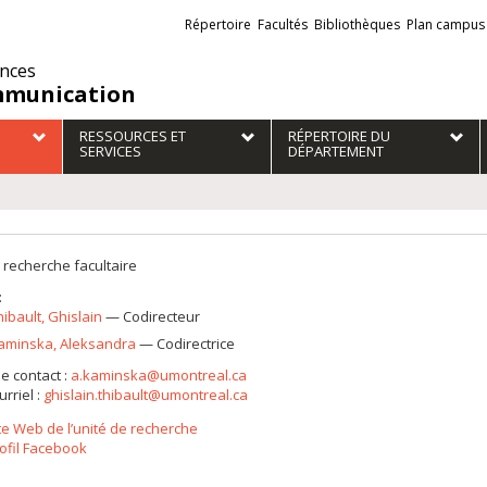
Liens
Répertoire
Facultés
Bibliothèques
Plan campus
externes
ences
munication
RESSOURCES ET
RÉPERTOIRE DU
SERVICES
DÉPARTEMENT
 recherche facultaire
:
hibault
, Ghislain
— Codirecteur
aminska
, Aleksandra
— Codirectrice
e contact :
a.kaminska@umontreal.ca
urriel :
ghislain.thibault@umontreal.ca
te Web de l’unité de recherche
ofil Facebook