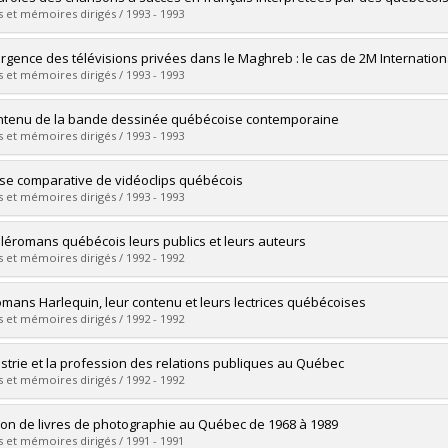
 :
Master's
 et mémoires dirigés / 1993 - 1993
 :
M. Sc.
vers le document dans Papyrus
uate :
Blain, Véronique
rgence des télévisions privées dans le Maghreb : le cas de 2M Internatio
 :
Master's
 et mémoires dirigés / 1993 - 1993
 :
M. Sc.
vers le document dans Papyrus
uate :
Bouchaara, Taoufik
ntenu de la bande dessinée québécoise contemporaine
 :
Master's
 et mémoires dirigés / 1993 - 1993
 :
M. Sc.
vers le document dans Papyrus
uate :
Huard, Pierre
se comparative de vidéoclips québécois
 :
Master's
 et mémoires dirigés / 1993 - 1993
 :
M. Sc.
vers le document dans Papyrus
uate :
Yelle, François
éléromans québécois leurs publics et leurs auteurs
 :
Master's
 et mémoires dirigés / 1992 - 1992
 :
M. Sc.
vers le document dans Papyrus
uate :
Lapointe, Anne
omans Harlequin, leur contenu et leurs lectrices québécoises
 :
Master's
 et mémoires dirigés / 1992 - 1992
 :
M. Sc.
vers le document dans Papyrus
uate :
Deputter, Barbara Anne
ustrie et la profession des relations publiques au Québec
 :
Master's
 et mémoires dirigés / 1992 - 1992
 :
M. Sc.
vers le document dans Papyrus
uate :
Losier, Anne-Marie
tion de livres de photographie au Québec de 1968 à 1989
 :
Master's
 et mémoires dirigés / 1991 - 1991