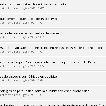
vers le document dans Papyrus
uate :
Parent, Simon-Yves
udiants universitaires, les médias et l'actualité
 :
Master's
 et mémoires dirigés / 1997 - 1997
 :
M. Sc.
vers le document dans Papyrus
uate :
Thibeault, Julie
l du téléroman québécois de 1993 à 1995
 :
Master's
 et mémoires dirigés / 1997 - 1997
 :
M. Sc.
vers le document dans Papyrus
uate :
Goudreau, Nathalie
ort professionnel et les médias de masse
 :
Master's
 et mémoires dirigés / 1997 - 1997
 :
M. Sc.
vers le document dans Papyrus
uate :
Merciari, Christian
est-sellers au Québec et en France entre 1989 et 1994 : de quoi nous parlen
 :
Master's
 et mémoires dirigés / 1997 - 1997
 :
M. Sc.
vers le document dans Papyrus
uate :
Riel, Nadine
stion stratégique d'une organisation médiatique : le cas de La Presse
 :
Master's
 et mémoires dirigés / 1995 - 1995
 :
M. Sc.
vers le document dans Papyrus
uate :
Bassez, Élodie
se de discours sur l'éthique en publicité
 :
Master's
 et mémoires dirigés / 1994 - 1994
 :
M. Sc.
vers le document dans Papyrus
uate :
Bergeron, Caroline
tratégies de persuasion dans la publicité télévisée québécoise
 :
Master's
 et mémoires dirigés / 1994 - 1994
 :
M. Sc.
vers le document dans Papyrus
uate :
Giguère, David
aroles des chansons à succès en français interprétées par des québécois