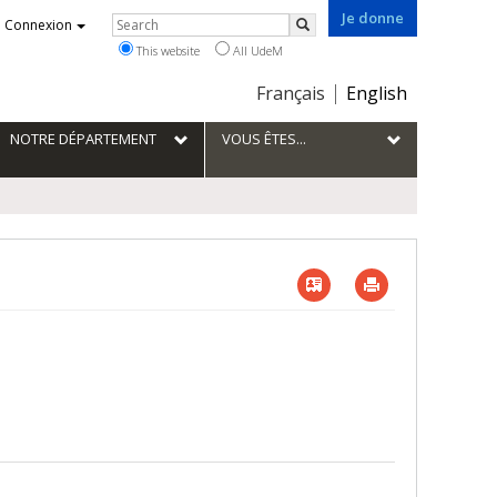
Je donne
Rechercher
Connexion
Search
This website
All UdeM
Choix
Français
English
de
la
NOTRE DÉPARTEMENT
VOUS ÊTES...
langue
Vcard
Imprimer