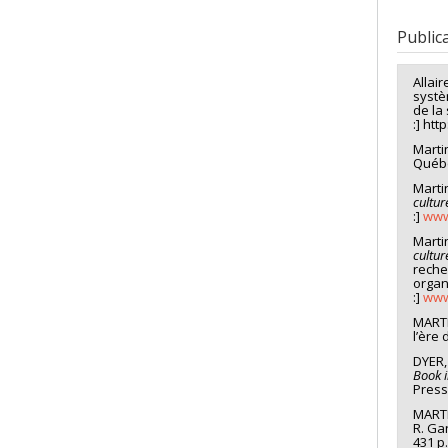
Lien 
Grad
Cycle
Public
Grade
Lien 
Allai
systè
de la
:] ht
Marti
Québe
Martin
cultur
:]
www
Martin
cultur
reche
organi
:]
www
MARTIN
l’ère
DYER,
Book 
Press
MARTI
R. Gan
431 p.