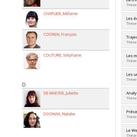
Cycle
Thèses
Grade
CHAPLIER
Mélanie
Lien 
Grad
Les é
Cycle
Thèses
Grade
COOREN
François
Lien 
Grad
Traje
Cycle
Thèses
Grade
Lien 
COUTURE
Stéphane
Grad
Les m
Cycle
Thèses
Grade
Lien 
Grad
Les un
Cycle
Thèses
D
Grade
Lien 
Grad
DE MAEYER
Juliette
Analy
Cycle
Thèses
Grade
Lien 
Grad
Prése
DOONAN
Natalie
Cycle
Thèses
Grade
Lien 
Grad
Le We
Cycle
Thèses