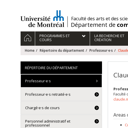
Passer
au
contenu
/
Faculté des arts et des sci
Département de
com
Navigation
HOME
PROGRAMMES ET
LA RECHERCHE ET
principale
COURS
CRÉATION
Home
Répertoire du département
Professeur·e·s
Claud
RÉPERTOIRE DU DÉPARTEMENT
Clau
Professeur·e·s
Profes
Faculté 
Professeur·e·s retraité·e·s
claude.
Chargé·e·s de cours
Areas 
Personnel administratif et
C
professionnel