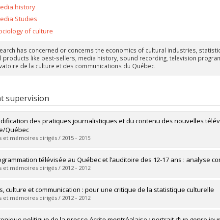
edia history
edia Studies
ociology of culture
earch has concerned or concerns the economics of cultural industries, statistic
l products like best-sellers, media history, sound recording, television program
atoire de la culture et des communications du Québec.
t supervision
dification des pratiques journalistiques et du contenu des nouvelles télévi
ce/Québec
 et mémoires dirigés / 2015 - 2015
uate :
Carignan, Marie-Eve
ogrammation télévisée au Québec et l’auditoire des 12-17 ans : analyse co
 :
Doctoral
 et mémoires dirigés / 2012 - 2012
 :
Ph. D.
vers le document dans Papyrus
uate :
Cloutier, Claudia
, culture et communication : pour une critique de la statistique culturelle
 :
Master's
 et mémoires dirigés / 2012 - 2012
 :
M. Sc.
vers le document dans Papyrus
uate :
Allaire, Benoit
ronique politique de la presse écrite montréalaise : portrait d’un genre jou