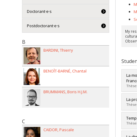
M
Doctorant·e·s
M
S
Postdoctorant·e·s
My res
cultura
B
Observ
BARDINI
Thierry
Studen
BENOÎT-BARNÉ
Chantal
La mo
Fran
Thèses
BRUMMANS
Boris H.J.M.
Grad
La pr
Cycle
Thèses
Grade
Lien 
Grad
Temps
C
Cycle
Thèses
Grade
CAIDOR
Pascale
Lien 
Grad
La ch