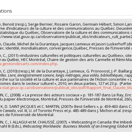
vers le document dans Papyrus
uate :
Bonnassieux, Marie-Pierre
 :
Master's
ations
 :
M. Sc.
vers le document dans Papyrus
re, Benoit (resp.), Serge Bernier, Rosaire Garon, Germain Hébert, Simon Lang
me d’indicateurs de la culture et des communications au Québec. Deuxième p
 statistique du Québec, Observatoire de la culture et des communications d
tp://www.stat.gouv.qc.ca/observatoire/publicat_obs/indicateurs_cult_partie
n, Claude, Michel de la Durantaye, Jacques Lemieux et Jason Luckerhoff (dir.
c. Identité, mondialisation, convergence,Québec, Presses de l’Université 
, C., (2011) «Industries culturelles et politiques culturelles au Québec», si
e au Québec,
HEC Montréal, Chaire de gestion des arts Carmelle et Rémi-Marc
.gestiondesarts.com/index.php
.
, C. (2010) (resp.), M. de la Durantaye, J, Lemieux, G. Pronovost, J.-P. Baillarg
elles. Livre, enregistrement sonore, longs métrages, jeux vidéo, bibliothèques
, ra
rche sur la société et la culture et aux partenaires de l’Action concertée
smes dans le secteur culturel », 2010, en deux parties, 127 et 23 p. (Partie 
.stat.gouv.qc.ca/observatoire/publicat_obs/pdf/
Rapport_final_Claude_Ma
, C., (2008). « La presse des acteurs sociaux » p. 181-187 dans Le Ray, Eric e
 du papier électronique, Montréal, Presses de l’Université de Montréal, 260 
 K, D. SAINT-JACQUES et C. MARTIN, (2007)« Best-Sellers », p. 459-463 dan
in Canada
, vol. III, U. of Toronto Press et p. 485-489 dans J. Michon
et
al.
(resp.
es de l’Université de Montréal.
N, C., I. ALLAGUI et M. CHAUSSÉ, (2007). « Webcasting in Canada: the Imbe
ahl III (Eds.),
Webcasting Worldwide: Business Models of an Emerging Global 