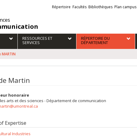
Liens
Répertoire
Facultés
Bibliothèques
Plan campus
externes
ences
munication
RESSOURCES ET
RÉPERTOIRE DU
SERVICES
DÉPARTEMENT
e MARTIN
de Martin
seur honoraire
des arts et des sciences - Département de communication
martin@umontreal.ca
of Expertise
ultural Industries