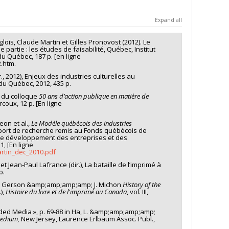
Expand all
lois, Claude Martin et Gilles Pronovost (2012). Le
artie : les études de faisabilité, Québec, Institut
u Québec, 187 p. [en ligne
2.htm.
, 2012), Enjeux des industries culturelles au
du Québec, 2012, 435 p.
te du colloque
50 ans d’action publique en matière de
oux, 12 p. [En ligne
eon et al.,
Le Modèle québécois des industries
pport de recherche remis au Fonds québécois de
 « Le développement des entreprises et des
1, [En ligne
rtin_dec_2010.pdf
t Jean-Paul Lafrance (dir.), La bataille de l’imprimé à
p.
s C. Gerson &amp;amp;amp;amp; J. Michon
History of the
),
Histoire du livre et de l'imprimé au Canada
, vol. III,
dded Media », p. 69-88 in Ha, L. &amp;amp;amp;amp;
Medium,
New Jersey, Laurence Erlbaum Assoc. Publ.,