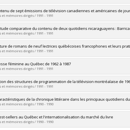
 :
M. Sc.
vers le document dans Papyrus
uate :
Allaire, Benoît
ntenu de sept émissions de télévision canadiennes et américaines de jou
 :
Master's
 et mémoires dirigés / 1991 - 1991
 :
M. Sc.
vers le document dans Papyrus
uate :
Benoit, Claude
tude comparative du contenu de deux quotidiens nicaraguayens : Barrica
 :
Master's
 et mémoires dirigés / 1991 - 1991
 :
M. Sc.
vers le document dans Papyrus
uate :
Vega Ortega, Alicia de la Concepción
cture de romans de neuf lectrices québécoises francophones et leurs prat
 :
Master's
 et mémoires dirigés / 1991 - 1991
 :
M. Sc.
vers le document dans Papyrus
uate :
Cloutier, Alice
esse féminine au Québec de 1962 à 1987
 :
Master's
 et mémoires dirigés / 1991 - 1991
 :
M. Sc.
vers le document dans Papyrus
uate :
Hébert, Louise
tion des structures de programmation de la télévision montréalaise de 19
 :
Master's
 et mémoires dirigés / 1991 - 1991
 :
M. Sc.
vers le document dans Papyrus
uate :
Anbar, Frida
aractéristiques de la chronique littéraire dans les principaux quotidiens 
 :
Master's
 et mémoires dirigés / 1990 - 1990
 :
M. Sc.
vers le document dans Papyrus
uate :
Suissa, Lucie
est-sellers au Québec et l'internationalisation du marché du livre
 :
Master's
 et mémoires dirigés / 1990 - 1990
 :
M. Sc.