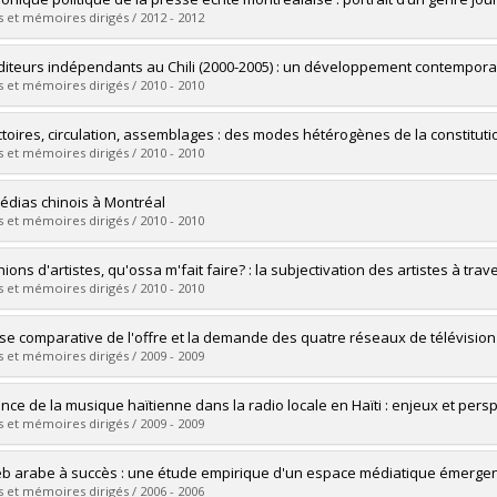
 :
Doctoral
 et mémoires dirigés / 2012 - 2012
 :
Ph. D.
vers le document dans Papyrus
uate :
Poirier, Pénélope
diteurs indépendants au Chili (2000-2005) : un développement contemporain
 :
Master's
 et mémoires dirigés / 2010 - 2010
 :
M. Sc.
vers le document dans Papyrus
uate :
Dominguez, Maria E.
ctoires, circulation, assemblages : des modes hétérogènes de la constitut
 :
Doctoral
 et mémoires dirigés / 2010 - 2010
 :
Ph. D.
vers le document dans Papyrus
uate :
Charrieras, Damien
édias chinois à Montréal
 :
Doctoral
 et mémoires dirigés / 2010 - 2010
 :
Ph. D.
vers le document dans Papyrus
uate :
Li, Yanhong
ions d'artistes, qu'ossa m'fait faire? : la subjectivation des artistes à tra
 :
Master's
 et mémoires dirigés / 2010 - 2010
 :
M. Sc.
vers le document dans Papyrus
uate :
Gauthier, Maude
se comparative de l'offre et la demande des quatre réseaux de télévisi
 :
Master's
 et mémoires dirigés / 2009 - 2009
 :
M. Sc.
vers le document dans Papyrus
uate :
Barrette, Dominique
nce de la musique haïtienne dans la radio locale en Haïti : enjeux et pers
 :
Master's
 et mémoires dirigés / 2009 - 2009
 :
M. Sc.
vers le document dans Papyrus
uate :
Richemond, Edric Richard
b arabe à succès : une étude empirique d'un espace médiatique émerge
 :
Master's
 et mémoires dirigés / 2006 - 2006