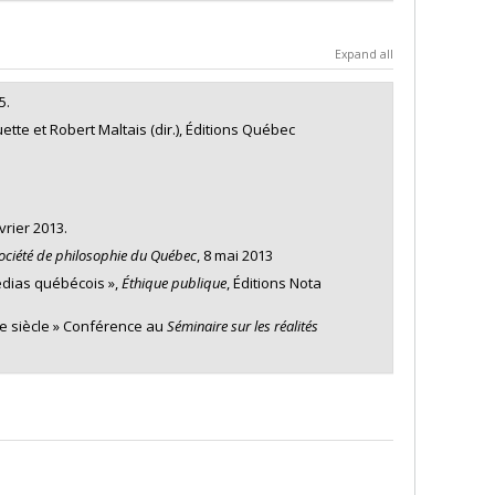
on des établissements
Bourse
Expand all
5.
ette et Robert Maltais (dir.), Éditions Québec
évrier 2013.
ociété de philosophie du Québec
, 8 mai 2013
édias québécois »,
Éthique publique
, Éditions Nota
e siècle » Conférence au
Séminaire sur les réalités