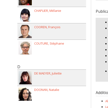
Fundi
Grant
CHAPLIER
Mélanie
Public
COOREN
François
COUTURE
Stéphane
D
DE MAEYER
Juliette
DOONAN
Natalie
Additi
A
L