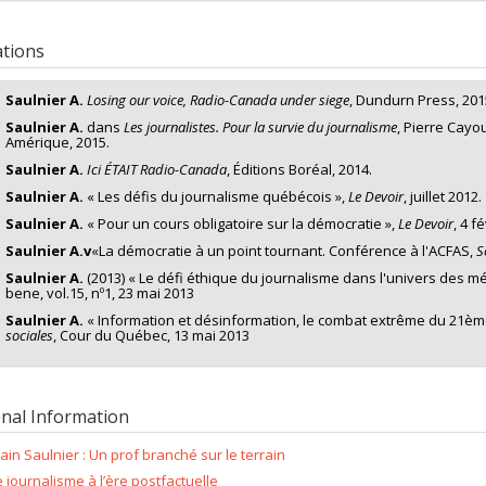
ng sources:
SPIIE/Secrétariat des programmes interorganismes à l’intenti
 programs:
PVXXXXXX-Fonds d'excellence en recherche Apogée Canada/
ations
Saulnier A.
Losing our voice, Radio-Canada under siege
, Dundurn Press, 201
Saulnier A.
dans
Les journalistes. Pour la survie du journalisme
, Pierre Cayou
Amérique, 2015.
Saulnier A.
Ici ÉTAIT Radio-Canada
, Éditions Boréal, 2014.
Saulnier A.
« Les défis du journalisme québécois »,
Le Devoir
, juillet 2012.
Saulnier A.
« Pour un cours obligatoire sur la démocratie »,
Le Devoir
, 4 f
Saulnier A.v
«La démocratie à un point tournant. Conférence à l'ACFAS,
S
Saulnier A.
(2013) « Le défi éthique du journalisme dans l'univers des m
bene, vol.15, nº1, 23 mai 2013
Saulnier A.
« Information et désinformation, le combat extrême du 21èm
sociales
, Cour du Québec, 13 mai 2013
onal Information
lain Saulnier : Un prof branché sur le terrain
e journalisme à l’ère postfactuelle