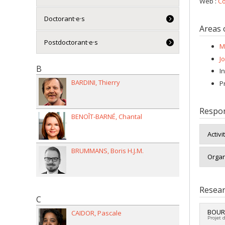
Web :
Co
Doctorant·e·s
Areas 
Postdoctorant·e·s
M
J
B
I
BARDINI
Thierry
P
Respon
BENOÎT-BARNÉ
Chantal
Activi
BRUMMANS
Boris H.J.M.
Organ
Resear
C
BOUR
CAIDOR
Pascale
Projet 