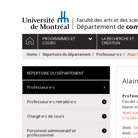
Passer
au
contenu
/
Faculté des arts et des sci
Département de
com
Navigation
HOME
PROGRAMMES ET
LA RECHERCHE ET
principale
COURS
CRÉATION
Home
Répertoire du département
Professeur·e·s
Alain
RÉPERTOIRE DU DÉPARTEMENT
Alai
Professeur·e·s
Profes
Faculté 
Professeur·e·s retraité·e·s
Marie-Vi
alain.s
Chargé·e·s de cours
514 343
Web :
Si
Personnel administratif et
Web :
Li
professionnel