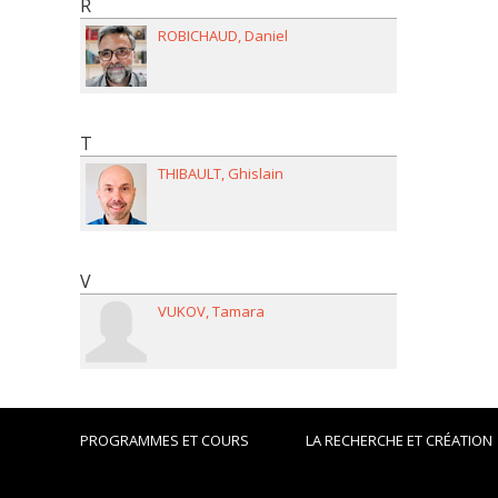
R
ROBICHAUD
Daniel
T
THIBAULT
Ghislain
V
VUKOV
Tamara
PROGRAMMES ET COURS
LA RECHERCHE ET CRÉATION