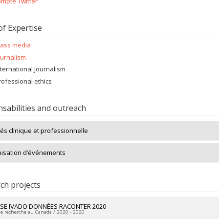
mpte Twitter
of Expertise
ass media
ournalism
nternational Journalism
rofessional ethics
sabilities and outreach
tés clinique et professionnelle
isation d’événements
ch projects
SE IVADO DONNÉES RACONTER 2020
de recherche au Canada / 2020 - 2020