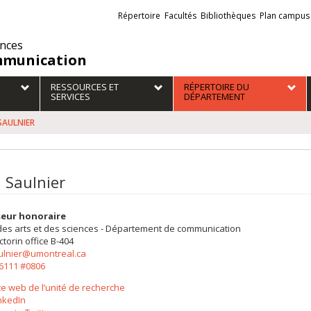
Liens
Répertoire
Facultés
Bibliothèques
Plan campus
externes
ences
munication
RESSOURCES ET
RÉPERTOIRE DU
SERVICES
DÉPARTEMENT
 SAULNIER
n Saulnier
seur honoraire
des arts et des sciences - Département de communication
ctorin
office B-404
aulnier@umontreal.ca
-6111 #0806
te web de l’unité de recherche
nkedIn