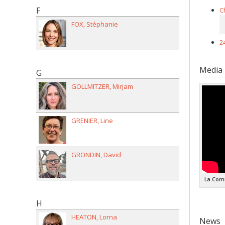
F
C
FOX
Stéphanie
2
Media
G
GOLLMITZER
Mirjam
GRENIER
Line
GRONDIN
David
La Comm
H
HEATON
Lorna
News