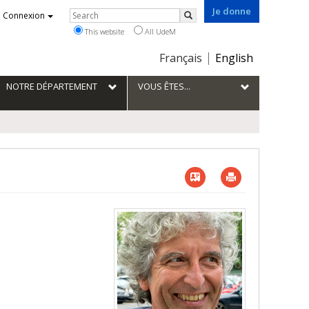
Je donne
Rechercher
Connexion
Search
This website
All UdeM
Choix
Français
English
de
la
NOTRE DÉPARTEMENT
VOUS ÊTES...
langue
Vcard
Imprimer