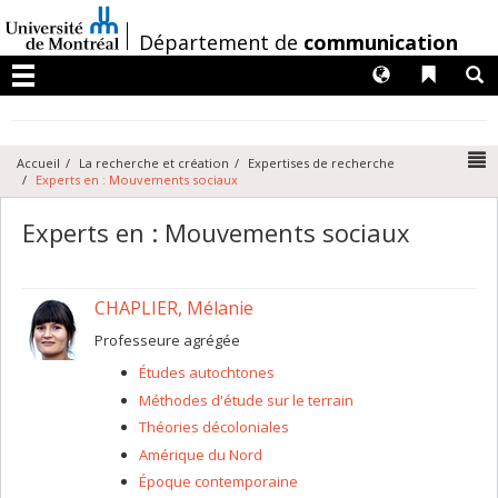
Passer
au
/
Département de
communication
contenu
Langues
Liens 
R
Menu
N
Accueil
La recherche et création
Expertises de recherche
Experts en : Mouvements sociaux
Experts en : Mouvements sociaux
CHAPLIER, Mélanie
Professeure agrégée
Études autochtones
Méthodes d'étude sur le terrain
Théories décoloniales
Amérique du Nord
Époque contemporaine