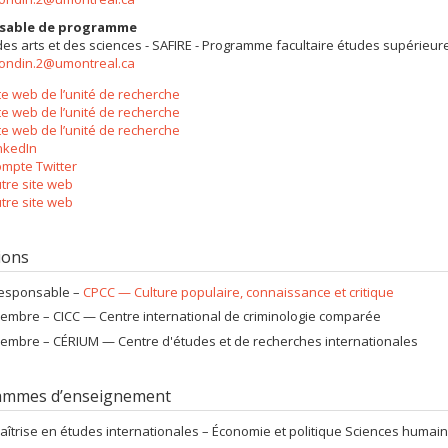
sable de programme
des arts et des sciences - SAFIRE - Programme facultaire études supérieur
rondin.2@umontreal.ca
te web de l’unité de recherche
te web de l’unité de recherche
te web de l’unité de recherche
nkedIn
mpte Twitter
tre site web
tre site web
tions
esponsable –
CPCC — Culture populaire, connaissance et critique
embre –
CICC — Centre international de criminologie comparée
embre –
CÉRIUM — Centre d'études et de recherches internationales
ammes d’enseignement
aîtrise en études internationales – Économie et politique Sciences humai