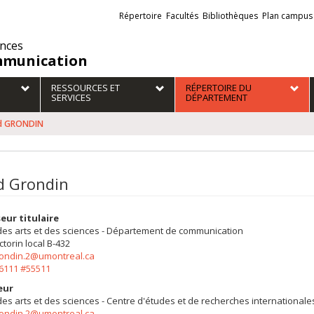
Liens
Répertoire
Facultés
Bibliothèques
Plan campus
externes
ences
munication
RESSOURCES ET
RÉPERTOIRE DU
SERVICES
DÉPARTEMENT
d GRONDIN
d Grondin
eur titulaire
des arts et des sciences - Département de communication
ctorin
local B-432
rondin.2@umontreal.ca
-6111 #55511
eur
des arts et des sciences - Centre d'études et de recherches internationale
rondin.2@umontreal.ca