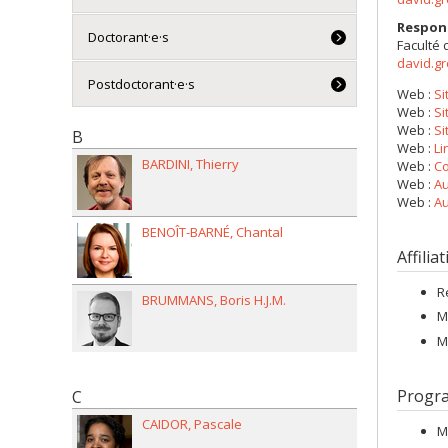
Respon
Doctorant·e·s
Faculté 
david.g
Postdoctorant·e·s
Web :
Si
Web :
Si
Web :
Si
B
Web :
Li
BARDINI
Thierry
Web :
Co
Web :
Au
Web :
Au
BENOÎT-BARNÉ
Chantal
Affilia
R
BRUMMANS
Boris H.J.M.
M
M
Progr
C
CAIDOR
Pascale
M