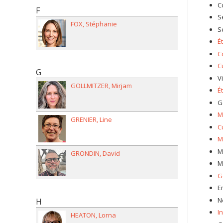
C
F
S
FOX
Stéphanie
S
É
C
C
G
V
GOLLMITZER
Mirjam
É
G
M
GRENIER
Line
C
M
M
GRONDIN
David
M
G
E
N
H
In
HEATON
Lorna