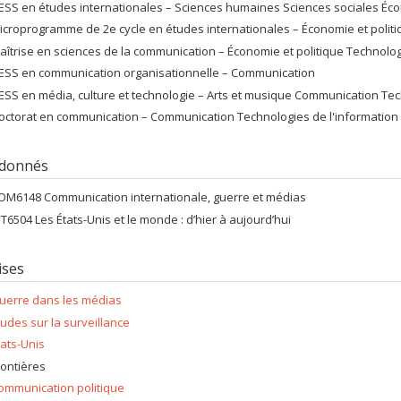
ESS en études internationales – Sciences humaines Sciences sociales Éco
icroprogramme de 2e cycle en études internationales – Économie et polit
aîtrise en sciences de la communication – Économie et politique Technolog
ESS en communication organisationnelle – Communication
ESS en média, culture et technologie – Arts et musique Communication Tech
octorat en communication – Communication Technologies de l'information (
 donnés
OM6148 Communication internationale, guerre et médias
NT6504 Les États-Unis et le monde : d’hier à aujourd’hui
ises
uerre dans les médias
tudes sur la surveillance
tats-Unis
rontières
ommunication politique