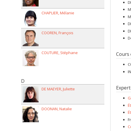
D
M
CHAPLIER
Mélanie
M
D
D
COOREN
François
D
COUTURE
Stéphane
Cours
C
I
D
Expert
DE MAEYER
Juliette
G
É
DOONAN
Natalie
É
F
C