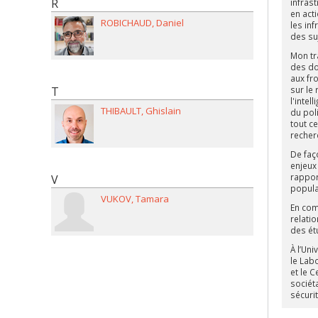
R
infras
en act
ROBICHAUD
Daniel
les in
des su
Mon tr
des do
aux fr
sur le
T
l'inte
THIBAULT
Ghislain
du poli
tout c
recherc
De faço
enjeux
rapport
V
populai
VUKOV
Tamara
En com
relatio
des ét
À l’Un
le Labo
et le 
sociét
sécurit