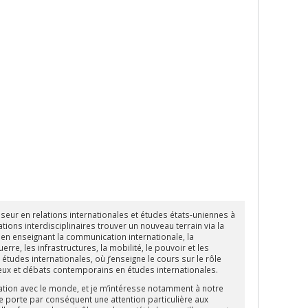
ur en relations internationales et études états-uniennes à
ations interdisciplinaires trouver un nouveau terrain via la
n enseignant la communication internationale, la
rre, les infrastructures, la mobilité, le pouvoir et les
tudes internationales, où j’enseigne le cours sur le rôle
njeux et débats contemporains en études internationales.
ion avec le monde, et je m’intéresse notamment à notre
e porte par conséquent une attention particulière aux