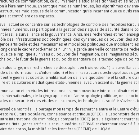
tructures de communication, ce qui m’amène à étudier les données et les nouve
ion à l'ère numérique. En tant que médias numériques, les algorithmes deviennen
frastructures médiatiques de la communication qu’ils incarnent que ce qu’ils
jets et contrôlant des espaces.
avail actuel se concentre sur les technologies de contrôle des mobilités (circ
nnées numériques) participant à la gestion des risques de sécurité dans le co
ontières, la surveillance et la gouvernance. Ainsi, mes recherches et mon ensei
 rôle des infrastructures sociotechniques, des dynamiques de pouvoir, des ac
lligence artificielle et des mécanismes et modalités politiques que mobilisent l
cing dans le cadre nord-américain. Enfin, je garde une veille constante de reche
e que cela implique au niveau du pouvoir de l’imagination, des imaginaires sécu
he pour le futur de la guerre et du poids identitaire de la technologie de point
n plus large, mes recherches se découplent en trois volets: 1) la surveillance d
 de désinformation et d’information) et les infrastructures technopolitiques go
 entre guerre et société, la militarisation de la vie quotidienne et la culture du n
re et les cultures médiatiques états-uniennes, avec un accent sur la guerre et l
munication et en études internationales, mon ouverture interdisciplinaire et 
ns internationales, de la géographie et de l’anthropologie politique, de la socio
udes de sécurité et des études en sciences, technologies et société s’avèrent b
iversité de Montréal, je partage mon temps de recherche entre et le Centre d’ét
ratoire Culture populaire, connaissance et critique (CPCC), le Laboratoire de rec
Centre international de criminologie comparée (CICC). Je suis également chercheu
aux de l’intelligence artificielle et du numérique (OBVIA) et chercheur associé 
aire des corps, la mobilité et les frontières (GSCMF) de l'UQAM.