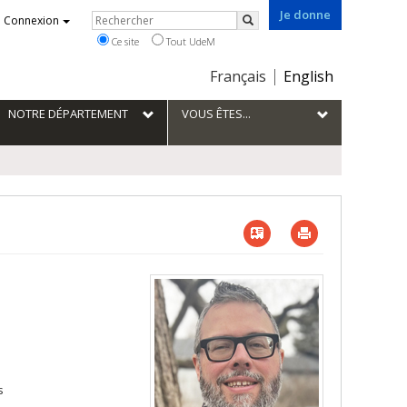
Je donne
Rechercher
Connexion
Rechercher
Ce site
Tout UdeM
Choix
Français
English
de
la
NOTRE DÉPARTEMENT
VOUS ÊTES...
langue
Vcard
Imprimer
s