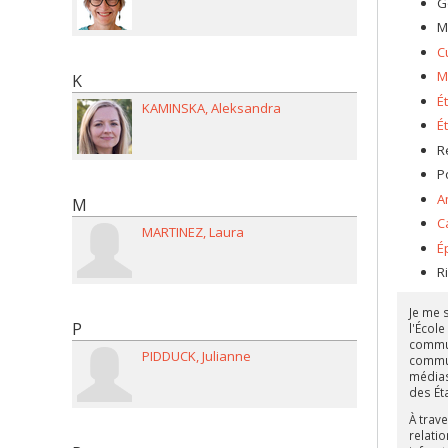
G
M
C
M
K
É
KAMINSKA
Aleksandra
É
R
P
A
M
C
MARTINEZ
Laura
É
R
Je me 
P
l'École
commun
PIDDUCK
Julianne
communi
médias
des Ét
À trav
relati