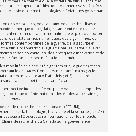
lles formes de contrôle que la société de surveillance met
t alors un sujet de prédilection pour mieux saisir à la fois
 rendent possible comme technologies médiatiques gouvernant
ulation des personnes, des capitaux, des marchandises et
ntexte numérique du big data, notamment en ce qui a trait
gnement en communication internationale et politique portent
teurs, des plateformes numériques, des algorithmes, de
es formes contemporaines de la guerre, de la sécurité et
rche sur la préparation à la guerre par les États-Unis, avec
ritaires et sociotechniques, des pratiques d’innovation et de
e pour l’appareil de sécurité nationale américain.
es mobilités et la sécurité algorithmique, la guerre (et ses
uvernant les espaces frontaliers nord-américains ; 2) le
ational security state aux États-Unis ; et 3) la culture
a surveillance au petit et au grand écran.
ma perspective indisciplinée qui puise dans les champs des
logie politique de l’international, des études américaines,
ien servies.
udes et de recherches internationales (CÉRIUM),
herche sur la technologie, l’activisme et la sécurité (LarTAS)
r associé à l’Observatoire international sur les impacts
à la Chaire de recherche du Canada sur la gouvernance