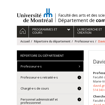
Passer
au
contenu
/
Faculté des arts et des sci
Département de
com
Navigation
ACCUEIL
PROGRAMMES ET
LA RECHERCHE ET
principale
COURS
CRÉATION
Accueil
Répertoire du département
Professeur·e·s
Davi
RÉPERTOIRE DU DÉPARTEMENT
Davi
Professeur·e·s
Profess
Faculté 
Professeur·e·s retraité·e·s
Marie-Vi
david.g
Chargé·e·s de cours
514 343
Cherch
Personnel administratif et
Faculté 
professionnel
david.g