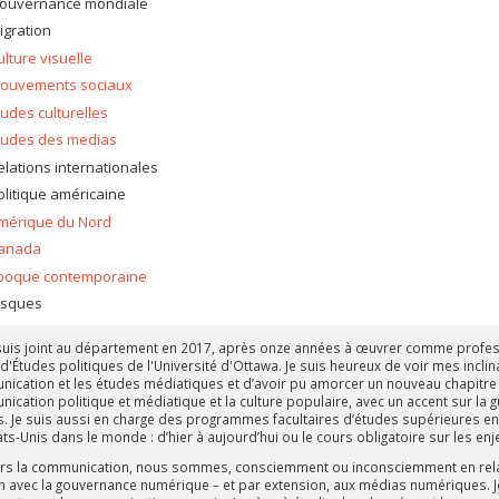
ouvernance mondiale
igration
ulture visuelle
ouvements sociaux
tudes culturelles
tudes des medias
elations internationales
olitique américaine
mérique du Nord
anada
poque contemporaine
isques
suis joint au département en 2017, après onze années à œuvrer comme professe
 d'Études politiques de l'Université d'Ottawa. Je suis heureux de voir mes inclin
ication et les études médiatiques et d’avoir pu amorcer un nouveau chapitre e
cation politique et médiatique et la culture populaire, avec un accent sur la gue
. Je suis aussi en charge des programmes facultaires d’études supérieures en é
ats-Unis dans le monde : d’hier à aujourd’hui ou le cours obligatoire sur les e
ers la communication, nous sommes, consciemment ou inconsciemment en relat
on avec la gouvernance numérique – et par extension, aux médias numériques. J