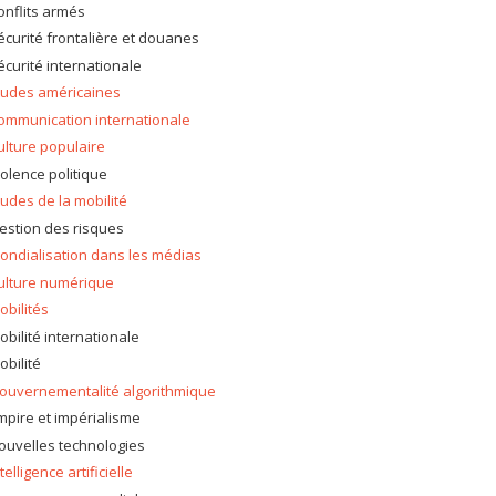
onflits armés
écurité frontalière et douanes
écurité internationale
tudes américaines
ommunication internationale
ulture populaire
iolence politique
tudes de la mobilité
estion des risques
ondialisation dans les médias
ulture numérique
obilités
obilité internationale
obilité
ouvernementalité algorithmique
mpire et impérialisme
ouvelles technologies
telligence artificielle