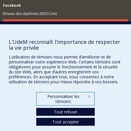
Facebook
Réseau des diplômés (RDDCom)
Comment soutenir le Département?
BESOIN D'AIDE?
L’UdeM reconnaît l’importance de respecter
Plan du site
la vie privée
Signaler une erreur
L’utilisation de témoins nous permet d’améliorer et de
Accessibilité
personnaliser votre expérience Web. Certains témoins sont
obligatoires pour assurer le fonctionnement et la sécurité
FACULTÉ DES ARTS ET DES SCIENCES
du site Web, alors que d’autres enregistrent vos
préférences. En acceptant tout, vous consentez à notre
Nos départements et écoles
utilisation de témoins pour mieux répondre à vos besoins.
Nos centres d'études
Personnaliser les
>
Nos programmes et cours
témoins
Tout refuser
Confidentialité
Tout accepter
Conditions d’utilisation
Paramètres des témoins