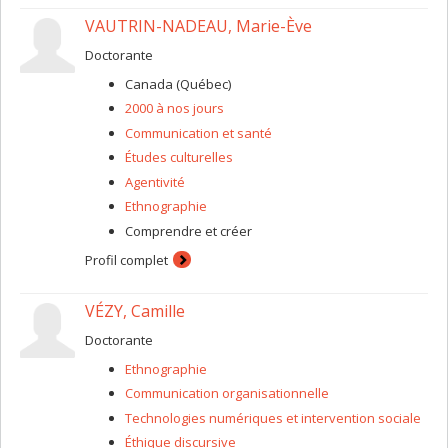
Méthodologiquement, je privilégie les approches
VAUTRIN-NADEAU, Marie-Ève
ethnographiques et celles dites « créatives »
conjuguées à un intérêt spécifique pour les questions
Doctorante
méthodologiques des pratiques de recherche sur le
terrain (processus de recherche, réflexivité, relation
Canada (Québec)
chercheur-e/participant-e, éthique, etc.).
2000 à nos jours
Communication et santé
Études culturelles
Agentivité
Ethnographie
Comprendre et créer
Profil complet
VÉZY, Camille
Doctorante
Ethnographie
Communication organisationnelle
Technologies numériques et intervention sociale
Éthique discursive