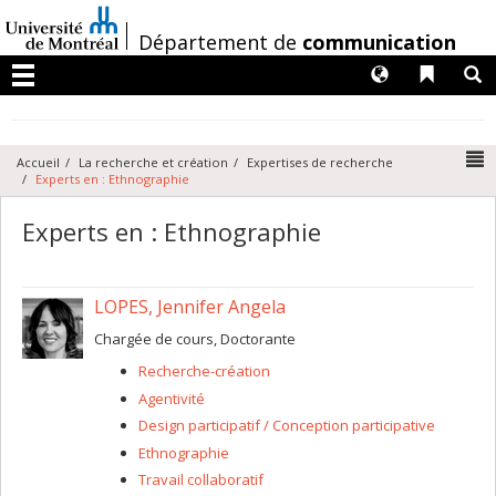
Passer
au
/
Département de
communication
contenu
Langues
Liens 
R
Menu
N
Accueil
La recherche et création
Expertises de recherche
Experts en : Ethnographie
Experts en : Ethnographie
LOPES, Jennifer Angela
Chargée de cours, Doctorante
Recherche-création
Agentivité
Design participatif / Conception participative
Ethnographie
Travail collaboratif