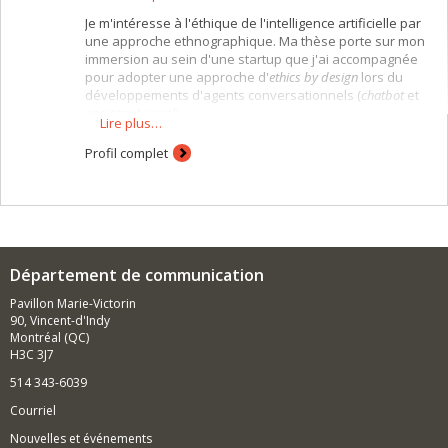
Je m'intéresse à l'éthique de l'intelligence artificielle par
une approche ethnographique. Ma thèse porte sur mon
immersion au sein d'une startup que j'ai accompagnée
pour adopter une approche d'
ethics by design
lors du
développements d'agents conversationnels (
chatbot
et
assistant vocal).
Lire plus…
Profil complet
Département de communication
Pavillon Marie-Victorin
90, Vincent-d'Indy
Montréal (QC)
H3C 3J7
514 343-6039
Courriel
Nouvelles et événements