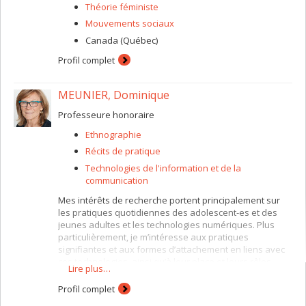
Théorie féministe
Mouvements sociaux
Canada (Québec)
Profil complet
MEUNIER, Dominique
Professeure honoraire
Ethnographie
Récits de pratique
Technologies de l'information et de la
communication
Mes intérêts de recherche portent principalement sur
les pratiques quotidiennes des adolescent-es et des
jeunes adultes et les technologies numériques. Plus
particulièrement, je m’intéresse aux pratiques
signifiantes et aux formes d’attachement en liens avec
ces technologies, ainsi qu’à leur place et leurs rôles
Lire plus…
dans la construction identitaire. Plus récemment, j’étudie
ces pratiques quotidiennes, dont la mobilisation des
Profil complet
réseaux sociaux, à des fins d’action collective.