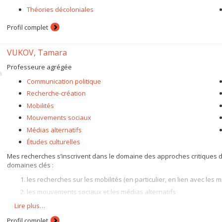
Théories décoloniales
Profil complet
VUKOV, Tamara
Professeure agrégée
Communication politique
Recherche-création
Mobilités
Mouvements sociaux
Médias alternatifs
Études culturelles
Mes recherches s’inscrivent dans le domaine des approches critiques de 
domaines clés :
les recherches sur les mobilités (en particulier, en lien avec les 
les mouvements sociaux et les médias alternatifs
la recherche création (avec un intérêt particulier pour le docume
Lire plus…
Mon travail aborde des questions de communication politique d’un point 
Profil complet