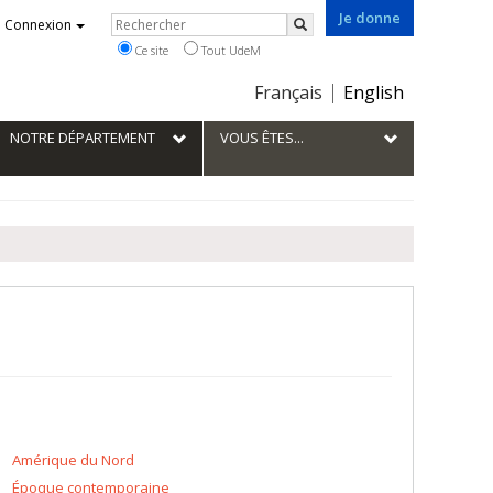
Je donne
Rechercher
Connexion
Rechercher
Ce site
Tout UdeM
Choix
Français
English
de
la
NOTRE DÉPARTEMENT
VOUS ÊTES...
langue
Amérique du Nord
Époque contemporaine