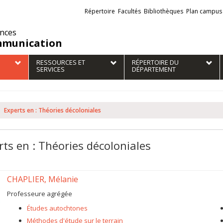
Liens
Répertoire
Facultés
Bibliothèques
Plan campus
externes
ences
munication
RESSOURCES ET
RÉPERTOIRE DU
SERVICES
DÉPARTEMENT
Experts en : Théories décoloniales
rts en : Théories décoloniales
CHAPLIER, Mélanie
Professeure agrégée
Études autochtones
Méthodes d'étude sur le terrain