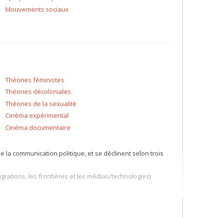
Mouvements sociaux
Théories féministes
Théories décoloniales
Théories de la sexualité
Cinéma expérimental
Cinéma documentaire
la communication politique, et se déclinent selon trois
migrations, les frontières et les médias/technologies)
ntaire et le cinéma expérimental)
de vue critique, allant au-delà de l'accent