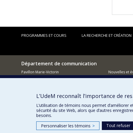
PROGRAMMES ET COURS
LA RECHERCHE ET CRÉATION
Département de communication
Pavillon Marie-Victorin
Nouvelles et 
90, Vincent-d'Indy
Facebook
Montréal (QC)
H3C 3J7
Réseau des d
L’UdeM reconnaît l’importance de resp
514 343-6039
Comment so
Courriel
L’utilisation de témoins nous permet d’améliorer e
sécurité du site Web, alors que d’autres enregistr
besoins.
Tout refuser
Personnaliser les témoins
>