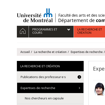
Passer
au
contenu
/
Faculté des arts et des sci
Département de
com
Navigation
ACCUEIL
PROGRAMMES ET
LA RECHERCHE ET
principale
COURS
CRÉATION
Accueil
La recherche et création
Expertises de recherche
LA RECHERCHE ET CRÉATION
Expe
Publications des professeur·e·s
Expertises de recherche
Nos chercheurs en capsule