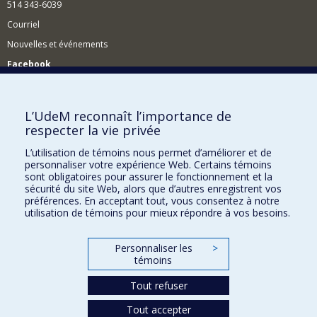
514 343-6039
Courriel
Nouvelles et événements
Facebook
Réseau des diplômés (RDDCom)
Comment soutenir le Département?
L’UdeM reconnaît l’importance de
respecter la vie privée
BESOIN D'AIDE?
L’utilisation de témoins nous permet d’améliorer et de
Plan du site
personnaliser votre expérience Web. Certains témoins
Signaler une erreur
sont obligatoires pour assurer le fonctionnement et la
sécurité du site Web, alors que d’autres enregistrent vos
Accessibilité
préférences. En acceptant tout, vous consentez à notre
utilisation de témoins pour mieux répondre à vos besoins.
FACULTÉ DES ARTS ET DES SCIENCES
Nos départements et écoles
Personnaliser les
>
témoins
Nos centres d'études
Tout refuser
Nos programmes et cours
Tout accepter