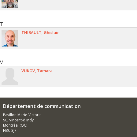
T
THIBAULT
Ghislain
V
VUKOV
Tamara
Département de communication
Pavillon Marie-Victorin
90, Vincent-d'Indy
Montréal (QC)
H3C 3J7