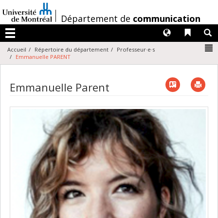
Passer
au
/
Département de
communication
contenu
Langues
Liens 
R
Menu
N
Accueil
Répertoire du département
Professeur·e·s
Emmanuelle PARENT
Vcard
Imp
Emmanuelle Parent