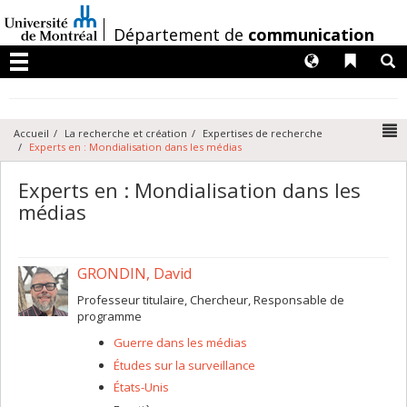
Passer
au
/
Département de
communication
contenu
Langues
Liens 
R
Menu
N
Accueil
La recherche et création
Expertises de recherche
Experts en : Mondialisation dans les médias
Experts en : Mondialisation dans les
médias
GRONDIN, David
Professeur titulaire, Chercheur, Responsable de
programme
Guerre dans les médias
Études sur la surveillance
États-Unis