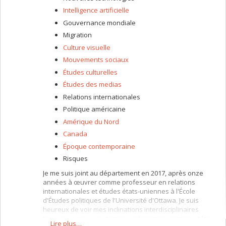
Intelligence artificielle
Gouvernance mondiale
Migration
Culture visuelle
Mouvements sociaux
Études culturelles
Études des medias
Relations internationales
Politique américaine
Amérique du Nord
Canada
Époque contemporaine
Risques
Je me suis joint au département en 2017, après onze
années à œuvrer comme professeur en relations
internationales et études états-uniennes à l'École
d'Études politiques de l'Université d'Ottawa. Je suis
heureux de voir mes inclinations interdisciplinaires
trouver un nouveau terrain via la communication et les
Lire plus…