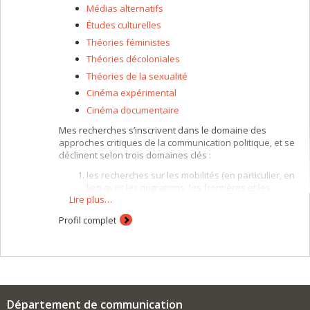
Médias alternatifs
Études culturelles
Théories féministes
Théories décoloniales
Théories de la sexualité
Cinéma expérimental
Cinéma documentaire
Mes recherches s’inscrivent dans le domaine des
approches critiques de la communication politique, et se
déclinent selon trois domaines clés :
les recherches sur les mobilités (en particulier, en
lien avec les migrations, les frontières et les
Lire plus…
médias/technologies)
les mouvements sociaux et les médias alternatifs
Profil complet
la recherche création (avec un intérêt particulier
pour le documentaire et le cinéma expérimental)
Mon travail aborde des questions de communication
politique d’un point de vue critique, allant au-delà de
l'accent traditionnellement mis sur la politique électorale
Département de communication
et l'opinion publique en considérant des cultures de