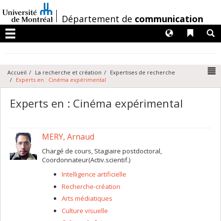
Passer
au
/
Département de
communication
contenu
Langues
Liens 
R
Menu
N
Accueil
La recherche et création
Expertises de recherche
Experts en : Cinéma expérimental
Experts en : Cinéma expérimental
MERY, Arnaud
Chargé de cours, Stagiaire postdoctoral,
Coordonnateur(Activ.scientif.)
Intelligence artificielle
Recherche-création
Arts médiatiques
Culture visuelle