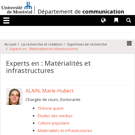
Passer
au
/
Département de
communication
contenu
Langues
Liens 
R
Menu
N
Accueil
La recherche et création
Expertises de recherche
Experts en : Matérialités et infrastructures
Experts en : Matérialités et
infrastructures
ALAIN, Marie-Hubert
Chargée de cours, Doctorante
Théorie queer
Études des medias
Culture populaire
Matérialités et infrastructures