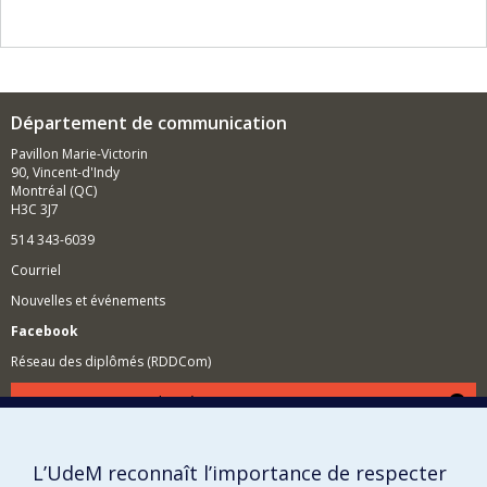
Département de communication
Pavillon Marie-Victorin
90, Vincent-d'Indy
Montréal (QC)
H3C 3J7
514 343-6039
Courriel
Nouvelles et événements
Facebook
Réseau des diplômés (RDDCom)
Comment soutenir le Département?
BESOIN D'AIDE?
Plan du site
L’UdeM reconnaît l’importance de respecter