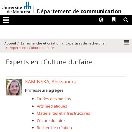
Passer
au
/
Département de
communication
contenu
Langues
Liens 
R
Menu
N
Accueil
La recherche et création
Expertises de recherche
Experts en : Culture du faire
Experts en : Culture du faire
KAMINSKA, Aleksandra
Professeure agrégée
Études des medias
Arts médiatiques
Matérialités et infrastructures
Culture du faire
Recherche-création