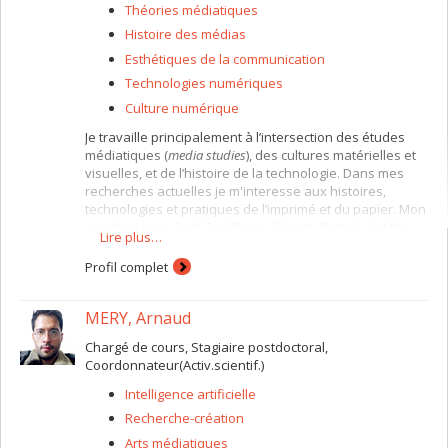
Théories médiatiques
Histoire des médias
Esthétiques de la communication
Technologies numériques
Culture numérique
Je travaille principalement à l’intersection des études
médiatiques (
media studies
), des cultures matérielles et
visuelles, et de l’histoire de la technologie. Dans mes
recherches actuelles je m'interesse aux histoires,
technologies et pratiques de l’imprimé et du papier. Mon
prochain livre,
High-Tech Paper: Security Printing and the
Lire plus…
Aesthetics of Trust
,
est une étude historique et théorique
sur l’impression de sécurité et de l’esthétique des
Profil complet
documents qui explorent les protocoles matériels de
l’identificaiton et de l’authentification. Je suis co-
MERY, Arnaud
fondatrice de
Paperology,
un groupe de lecture et
d'activité qui se penche sur le papier.
Chargé de cours, Stagiaire postdoctoral,
Je co-dirige également
La sociabilité du sommeil
, un
Coordonnateur(Activ.scientif.)
projet de recherche-création interdisciplinaire qui
Intelligence artificielle
explore les épistémologies et les équités du sommeil.
Notre expostion—
InSomnolence
—a eu lieu durant l'été
Recherche-création
2023.
Arts médiatiques