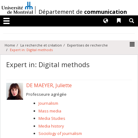
Passer
au
/
Département de
communication
contenu
Langues
Liens 
R
Menu
N
Home
La recherche et création
Expertises de recherche
Expert in: Digital methods
Expert in: Digital methods
DE MAEYER, Juliette
Professeure agrégée
Journalism
Mass media
Media Studies
Media history
Sociology of journalism