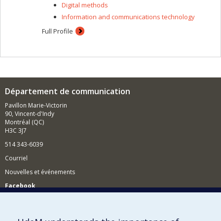
Digital methods
Information and communications technology
Full Profile
Département de communication
Pavillon Marie-Victorin
90, Vincent-d'Indy
Montréal (QC)
H3C 3J7
514 343-6039
Courriel
Nouvelles et événements
Facebook
Réseau des diplômés (RDDCom)
Comment soutenir le Département?