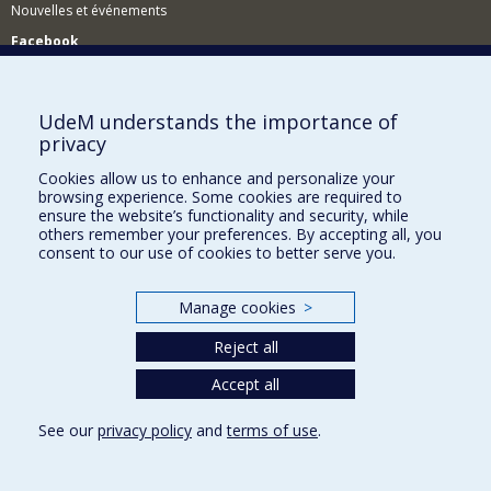
Nouvelles et événements
Facebook
Réseau des diplômés (RDDCom)
Comment soutenir le Département?
UdeM understands the importance of
privacy
BESOIN D'AIDE?
Cookies allow us to enhance and personalize your
Plan du site
browsing experience. Some cookies are required to
Signaler une erreur
ensure the website’s functionality and security, while
others remember your preferences. By accepting all, you
Accessibilité
consent to our use of cookies to better serve you.
FACULTÉ DES ARTS ET DES SCIENCES
Manage cookies
>
Nos départements et écoles
Reject all
Nos centres d'études
Nos programmes et cours
Accept all
See our
privacy policy
and
terms of use
.
Privacy
Terms of use