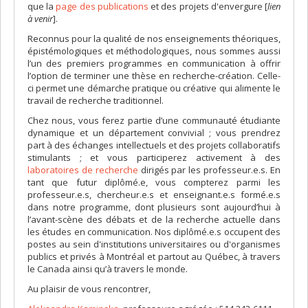
que la
page des publications
et des projets d'envergure [
lien
à venir
].
Reconnus pour la qualité de nos enseignements théoriques,
épistémologiques et méthodologiques, nous sommes aussi
l’un des premiers programmes en communication à offrir
l’option de terminer une thèse en recherche-création. Celle-
ci permet une démarche pratique ou créative qui alimente le
travail de recherche traditionnel.
Chez nous, vous ferez partie d’une communauté étudiante
dynamique et un département convivial ; vous prendrez
part à des échanges intellectuels et des projets collaboratifs
stimulants ; et vous participerez activement à des
laboratoires de recherche
dirigés par les professeur.e.s. En
tant que futur diplômé.e, vous compterez parmi les
professeur.e.s, chercheur.e.s et enseignant.e.s formé.e.s
dans notre programme, dont plusieurs sont aujourd’hui à
l’avant-scène des débats et de la recherche actuelle dans
les études en communication. Nos diplômé.e.s occupent des
postes au sein d'institutions universitaires ou d'organismes
publics et privés à Montréal et partout au Québec, à travers
le Canada ainsi qu’à travers le monde.
Au plaisir de vous rencontrer,