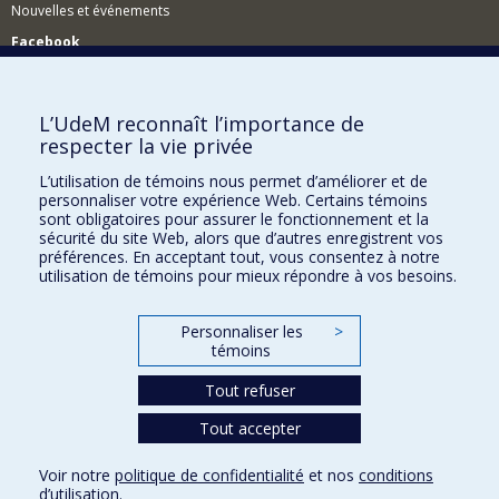
Nouvelles et événements
Facebook
Réseau des diplômés (RDDCom)
Comment soutenir le Département?
L’UdeM reconnaît l’importance de
respecter la vie privée
BESOIN D'AIDE?
L’utilisation de témoins nous permet d’améliorer et de
Plan du site
personnaliser votre expérience Web. Certains témoins
Signaler une erreur
sont obligatoires pour assurer le fonctionnement et la
sécurité du site Web, alors que d’autres enregistrent vos
Accessibilité
préférences. En acceptant tout, vous consentez à notre
utilisation de témoins pour mieux répondre à vos besoins.
FACULTÉ DES ARTS ET DES SCIENCES
Nos départements et écoles
Personnaliser les
>
témoins
Nos centres d'études
Tout refuser
Nos programmes et cours
Tout accepter
Confidentialité
Voir notre
politique de confidentialité
et nos
conditions
Conditions d’utilisation
d’utilisation
.