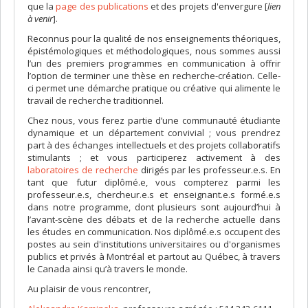
que la
page des publications
et des projets d'envergure [
lien
à venir
].
Reconnus pour la qualité de nos enseignements théoriques,
épistémologiques et méthodologiques, nous sommes aussi
l’un des premiers programmes en communication à offrir
l’option de terminer une thèse en recherche-création. Celle-
ci permet une démarche pratique ou créative qui alimente le
travail de recherche traditionnel.
Chez nous, vous ferez partie d’une communauté étudiante
dynamique et un département convivial ; vous prendrez
part à des échanges intellectuels et des projets collaboratifs
stimulants ; et vous participerez activement à des
laboratoires de recherche
dirigés par les professeur.e.s. En
tant que futur diplômé.e, vous compterez parmi les
professeur.e.s, chercheur.e.s et enseignant.e.s formé.e.s
dans notre programme, dont plusieurs sont aujourd’hui à
l’avant-scène des débats et de la recherche actuelle dans
les études en communication. Nos diplômé.e.s occupent des
postes au sein d'institutions universitaires ou d'organismes
publics et privés à Montréal et partout au Québec, à travers
le Canada ainsi qu’à travers le monde.
Au plaisir de vous rencontrer,