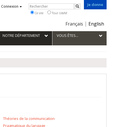
Je donne
Rechercher
Connexion
Rechercher
Ce site
Tout UdeM
Choix
Français
English
de
la
NOTRE DÉPARTEMENT
VOUS ÊTES...
langue
Théories de la communication
Pragmatique du langage