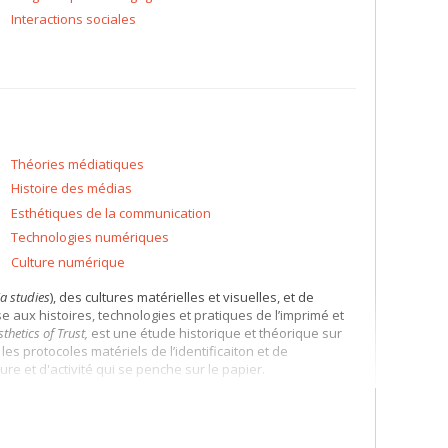
Interactions sociales
Théories médiatiques
Histoire des médias
Esthétiques de la communication
Technologies numériques
Culture numérique
a studies
), des cultures matérielles et visuelles, et de
e aux histoires, technologies et pratiques de l’imprimé et
thetics of Trust
,
est une étude historique et théorique sur
es protocoles matériels de l’identificaiton et de
re et d'activité qui se penche sur le papier.
-création interdisciplinaire qui explore les épistémologies
urant l'été 2023.
 du
Bricolab
.