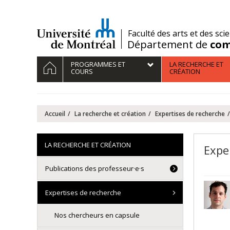
Passer
au
contenu
/
Faculté des arts et des sci
Département de
com
Navigation
ACCUEIL
PROGRAMMES ET
LA RECHERCHE ET
principale
COURS
CRÉATION
Accueil
La recherche et création
Expertises de recherche
LA RECHERCHE ET CRÉATION
Expe
Publications des professeur·e·s
Expertises de recherche
Nos chercheurs en capsule