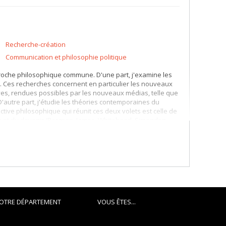
Recherche-création
Communication et philosophie politique
oche philosophique commune. D'une part, j'examine les
Ces recherches concernent en particulier les nouveaux
ives, rendues possibles par les nouveaux médias, telle que
D'autre part, j'étudie les théories contemporaines du
ctive philosophique qui réunit ces deux volets est celle de
ion et du devenir (Bergson, James, Whitehead, Simondon,
OTRE DÉPARTEMENT
VOUS ÊTES...