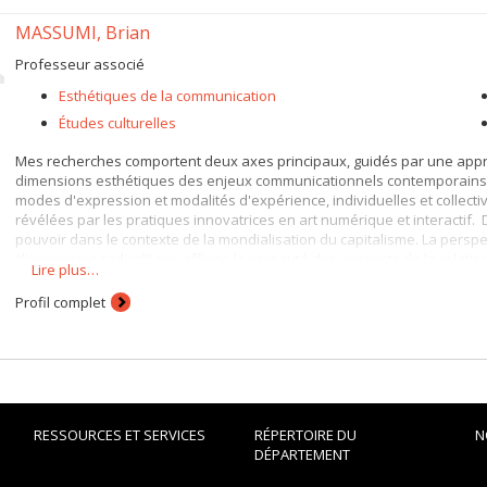
MASSUMI, Brian
Professeur associé
Esthétiques de la communication
Études culturelles
Mes recherches comportent deux axes principaux, guidés par une appr
dimensions esthétiques des enjeux communicationnels contemporains. 
modes d'expression et modalités d'expérience, individuelles et collect
révélées par les pratiques innovatrices en art numérique et interactif. 
pouvoir dans le contexte de la mondialisation du capitalisme. La perspe
"l'empirisme radical" qui affirme la primauté des concepts de la relat
Lire plus…
Deleuze/Guattari).
Profil complet
RESSOURCES ET SERVICES
RÉPERTOIRE DU
N
DÉPARTEMENT