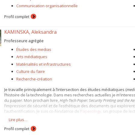
Communication organisationnelle
Profil complet
KAMINSKA, Aleksandra
Professeure agrégée
Études des medias
Arts médiatiques
Matérialités et infrastructures
Culture du faire
Recherche-création
Je travaille principalement à l’intersection des études médiatiques (
medi
l’histoire de la technologie. Dans mes recherches actuelles je m'interess
du papier. Mon prochain livre,
High-Tech Paper: Security Printing and the Aes
l’impression de sécurité et de l’esthétique des documents qui explorent l
l’authentification. Je suis co-fondatrice de
Paperology,
un groupe de lectu
Lire plus…
Je co-dirige également
La sociabilité du sommeil
, un projet de recherche
et les équités du sommeil. Notre expostion—
InSomnolence
—a eu lieu d
Profil complet
Je suis co-fondatrice du labo en études médiatiques
Artefact
, ainsi que