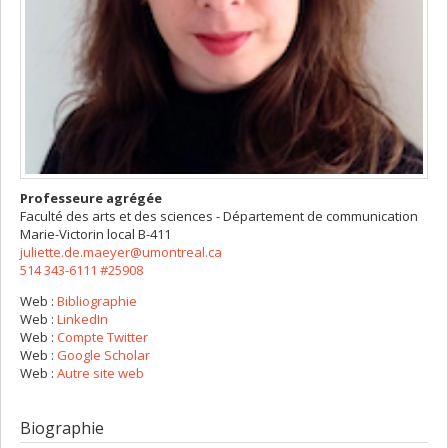
Professeure agrégée
Faculté des arts et des sciences - Département de communication
Marie-Victorin
local B-411
juliette.de.maeyer@umontreal.ca
514 343-6111 #25908
Web :
Bibliographie
Web :
LinkedIn
Web :
Compte Twitter
Web :
Google Scholar
Web :
Autre site web
Biographie