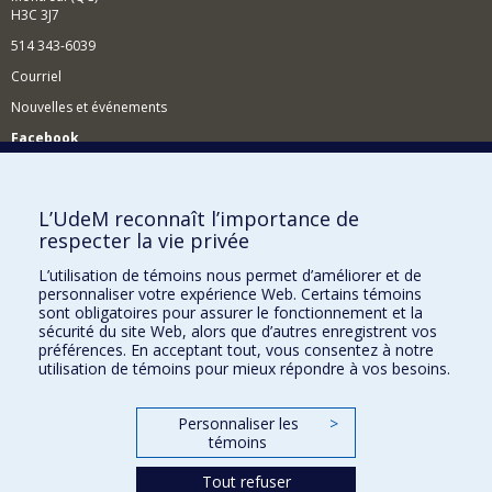
H3C 3J7
514 343-6039
Courriel
Nouvelles et événements
Facebook
Réseau des diplômés (RDDCom)
Comment soutenir le Département?
L’UdeM reconnaît l’importance de
respecter la vie privée
BESOIN D'AIDE?
L’utilisation de témoins nous permet d’améliorer et de
Plan du site
personnaliser votre expérience Web. Certains témoins
Signaler une erreur
sont obligatoires pour assurer le fonctionnement et la
sécurité du site Web, alors que d’autres enregistrent vos
Accessibilité
préférences. En acceptant tout, vous consentez à notre
utilisation de témoins pour mieux répondre à vos besoins.
FACULTÉ DES ARTS ET DES SCIENCES
Nos départements et écoles
Personnaliser les
>
témoins
Nos centres d'études
Tout refuser
Nos programmes et cours