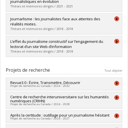
Cycle :
Maîtrise
journalistiques en évolution
Diplôme obtenu :
M. Sc.
Thèses et mémoires dirigés / 2021 - 2021
Lien vers le document dans Papyrus
Diplômé(e) :
Larocque, Sébastien
Journarlisme : les journalistes face aux attentes des
Cycle :
Maîtrise
réalités mixtes.
Diplôme obtenu :
M. Sc.
Thèses et mémoires dirigés / 2018 - 2018
Lien vers le document dans Papyrus
Diplômé(e) :
Apffel Font, Oceania
L’effet du journalisme constructif sur l’engagement du
Cycle :
Maîtrise
lectorat d’un site Web d’information
Diplôme obtenu :
M. Sc.
Thèses et mémoires dirigés / 2018 - 2018
Lien vers le document dans Papyrus
Diplômé(e) :
Kozminski Martin, Alexandre
Cycle :
Maîtrise
Projets de recherche
Tout déplier
Diplôme obtenu :
M. Sc.
Lien vers le document dans Papyrus
Revue3.0 : Écrire, Transmettre, Découvrir
Projet de recherche au Canada / 2024 - 2032
Sources de financement :
Centre de recherche interuniversitaire sur les humanités
CRSH/Conseil de recherches en
numériques (CRIHN)
sciences humaines du Canada
Projet de recherche au Canada / 2024 - 2028
Programmes de subvention :
PV128152-Subvention de
partenariat
Chercheur principal :
Après la certitude : outillage pour un journalisme hésitant
Michael Sinatra
Projet de recherche au Canada / 2024 - 2027
Co-chercheurs :
André Gaudreault
,
Dominique Deslandres
,
Johanne Lamoureux
,
Esma Aïmeur
,
Lyne Da Sylva
,
Philippe