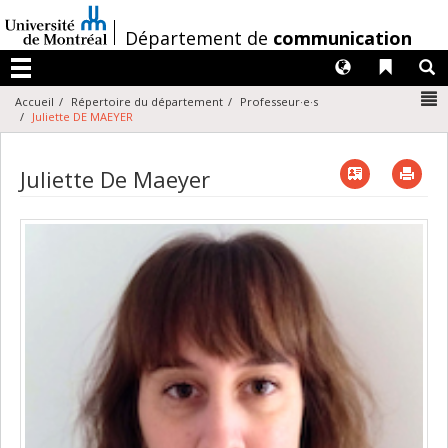
Passer
au
/
Département de
communication
contenu
Langues
Liens 
R
Menu
N
Accueil
Répertoire du département
Professeur·e·s
Juliette DE MAEYER
Vcard
Imp
Juliette De Maeyer