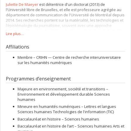
Juliette De Maeyer
est détentrice d'un doctorat (2013) de
l'Université libre de Bruxelles, et elle est professeure agrégée au
département de communication de l'Université de Montréal depuis
2014. Ses recherches portent sur la matérialité, les technologies et
l’épistémologie du journalisme, souvent avec une approche
historique. Elle est co-fondatrice du groupe de lecture et d'activité
Lire plus…
Paperology
, ainsi que d'Atelier -30-, un laboratoire de recherche
sur le journalisme. Elle est membre du Centre de recherche
Affiliations
interuniversitaire sur les humanités numériques (
CRIHN
) du
Groupe de recherche sur la communication politique (
GRCP
) et du
Laboratoire des Identités et Pratiques Journalistiques (
LaPIJ
).
Membre –
CRIHN — Centre de recherche interuniversitaire
sur les humanités numériques
Programmes d’enseignement
Majeure en environnement, société et transitions –
Environnement et développement durable Sciences
humaines
Mineure en humanités numériques – Lettres et langues
Sciences humaines Technologies de l'information (TIC)
Baccalauréat en histoire – Sciences humaines
Baccalauréat en histoire de l’art – Sciences humaines Arts et