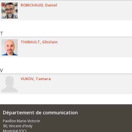
ROBICHAUD
Daniel
T
THIBAULT
Ghislain
V
VUKOV
Tamara
Département de communication
Pavillon Marie-Victorin
90, Vincent-d'Indy
Montréal (QC)