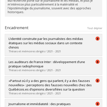
Ma recherche porte sur le journalisme et les médias, et plus je
m'intéresse plus particulièrement à la matérialité et
l'épistémologie du journalisme, souvent avec des approches
historiques.
Encadrement
Tout déplier
L’identité construite par les journalistes des médias
étatiques sur les médias sociaux dans un contexte
chinois
Thèses et mémoires dirigés / 2021 - 2021
Diplômé(e) :
Zhao, Yan
Les auditeurs de France Inter : développement d’une
Cycle :
Maîtrise
pratique radiophonique
Diplôme obtenu :
M. Sc.
Thèses et mémoires dirigés / 2021 - 2021
Lien vers le document dans Papyrus
Diplômé(e) :
Bertin, Juliette
«Partout où il y a des gens qui parlent, il y a des fausses
Cycle :
Maîtrise
nouvelles» : perceptions des fausses nouvelles chez des
Diplôme obtenu :
M.A.
Québécois.es d’opinions diversifiées sur la question
Lien vers le document dans Papyrus
Thèses et mémoires dirigés / 2021 - 2021
Diplômé(e) :
Déry, Sarah
Journalisme et immédiateté : des pratiques