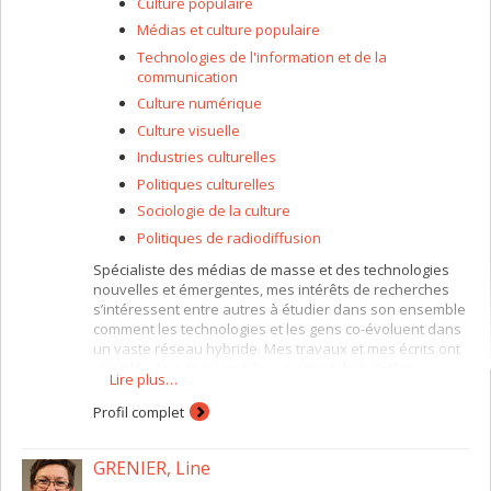
Culture populaire
Médias et culture populaire
Technologies de l'information et de la
communication
Culture numérique
Culture visuelle
Industries culturelles
Politiques culturelles
Sociologie de la culture
Politiques de radiodiffusion
Spécialiste des médias de masse et des technologies
nouvelles et émergentes, mes intérêts de recherches
s’intéressent entre autres à étudier dans son ensemble
comment les technologies et les gens co-évoluent dans
un vaste réseau hybride. Mes travaux et mes écrits ont
abordé « la culture mobile » au quotidien, l’effet
Lire plus…
cascade et l’interrelation des technologies et les
nouveaux rites de communication. Mes autres
Profil complet
recherches concernent les politiques de radiodiffusion,
les appropriations politiques et culturelles des médias
GRENIER, Line
et la recherche formative et sommative dans le secteur
des jeunes et des médias.