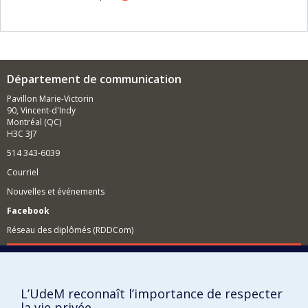
appartenances ainsi que dans la médiation de la culture
publique, au Québec notamment. Cela m’à amenée à
m’intéresser, entre autres, à la valorisation des produits
culturels de grande consommation, aux industries et
politiques liées à la musique de même qu’à l’effectivité
de la renommée/célébrité.
Département de communication
Je m’intéresse actuellement aux régimes de circulation,
Pavillon Marie-Victorin
surtout ceux qui guident et reconfigurent la musique «
90, Vincent-d'Indy
live ». Dans ce contexte, je suis à terminer un projet sur
Montréal (QC)
les petits lieux d’arts et de spectacles à Montréal. J’ai
H3C 3J7
aussi amorcé un programme de recherche sur les
articulations du vieillissement et de la musique. Je
514 343-6039
poursuis notamment l’étude d’un concours musical
Courriel
destiné aux 65 ans et plus. J’y mets l’accent sur les
rapports entre médias et mémoire, les formes du «
Nouvelles et événements
vieillissement réussi » ainsi que des déclinaisons des
normes du « bien vieillir » ainsi que les l’apport des
Facebook
politiques publiques aux « cultures du vieillissement ».
Réseau des diplômés (RDDCom)
Comment soutenir le Département?
BESOIN D'AIDE?
L’UdeM reconnaît l’importance de respecter
Plan du site
la vie privée