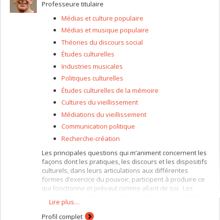
Professeure titulaire
Champs d'expertise
Médias et culture populaire
Recherche sur la diffusion et l'appropriation des
Médias et musique populaire
technologies émergentes et interactives dans
Théories du discours social
divers milieux : sociaux, culturels, politiques,
économiques, scientifiques.
Études culturelles
Recherche sur la convergence et l’expansion
Industries musicales
rapide des télécommunications et des
Politiques culturelles
technologies de l’information
Études culturelles de la mémoire
Recherche sur la présence et le rôle des médias
Cultures du vieillissement
chez les jeunes
Médiations du vieillissement
Analyse de l'imagerie politico-culturelle des
contenus télévisuels
Communication politique
Analyse des politiques de radiodiffusion
Recherche-création
Technologies de l’information et de la
Les principales questions qui m’animent concernent les
communication
façons dont les pratiques, les discours et les dispositifs
culturels, dans leurs articulations aux différentes
formes d’exercice du pouvoir, participent à produire ce
qui fonctionne et prévaut comme allant de soi. Les
musiques populaires constituent un terrain privilégié
Lire plus…
pour explorer ces questions en raison de leur rôle
stratégique dans la formation des identités et des
Profil complet