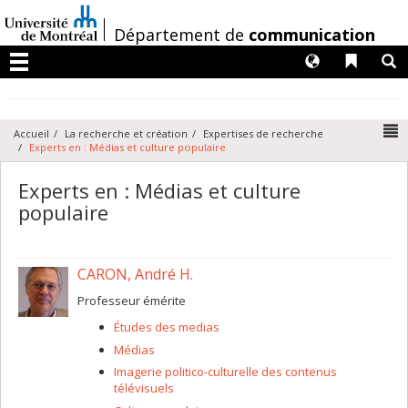
Passer
au
/
Département de
communication
contenu
Langues
Liens 
R
Menu
N
Accueil
La recherche et création
Expertises de recherche
Experts en : Médias et culture populaire
Experts en : Médias et culture
populaire
CARON, André H.
Professeur émérite
Études des medias
Médias
Imagerie politico-culturelle des contenus
télévisuels