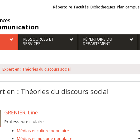
Liens
Répertoire
Facultés
Bibliothèques
Plan campus
externes
ences
munication
RESSOURCES ET
RÉPERTOIRE DU
SERVICES
DÉPARTEMENT
Expert en : Théories du discours social
rt en : Théories du discours social
GRENIER, Line
Professeure titulaire
Médias et culture populaire
Médias et musique populaire