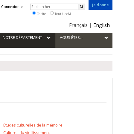
Je donne
Rechercher
Connexion
Rechercher
Ce site
Tout UdeM
Choix
Français
English
de
la
NOTRE DÉPARTEMENT
VOUS ÊTES...
langue
Études culturelles de la mémoire
Cultures du vieillissement