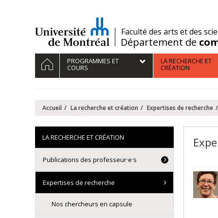
Passer
au
contenu
/
Faculté des arts et des sci
Département de
com
Navigation
ACCUEIL
PROGRAMMES ET
LA RECHERCHE ET
principale
COURS
CRÉATION
Accueil
La recherche et création
Expertises de recherche
LA RECHERCHE ET CRÉATION
Expe
Publications des professeur·e·s
Expertises de recherche
Nos chercheurs en capsule