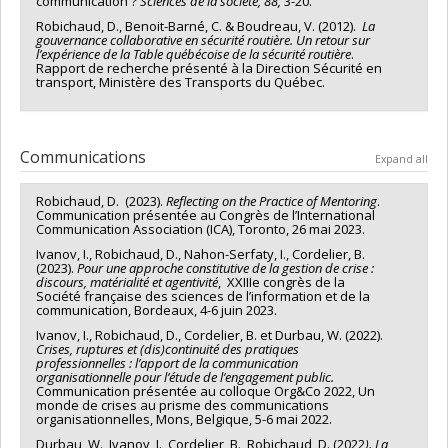
communication ?
Sciences de la société, 88,
3-20.
Robichaud, D., Benoit-Barné, C. & Boudreau, V. (2012).
La
gouvernance collaborative en sécurité routière. Un retour sur
l’expérience de la Table québécoise de la sécurité routière
.
Rapport de recherche présenté à la Direction Sécurité en
transport, Ministère des Transports du Québec.
Communications
Expand all
Robichaud, D. (2023).
Reflecting on the Practice of Mentoring
.
Communication présentée au Congrès de l’International
Communication Association (ICA), Toronto, 26 mai 2023.
Ivanov, I., Robichaud, D., Nahon-Serfaty, I., Cordelier, B.
(2023).
Pour une approche constitutive de la gestion de crise :
discours, matérialité et agentivité
, XXIIIe congrès de la
Société française des sciences de l’information et de la
communication, Bordeaux, 4-6 juin 2023.
Ivanov, I., Robichaud, D., Cordelier, B. et Durbau, W. (2022).
Crises, ruptures et (dis)continuité des pratiques
professionnelles : l’apport de la communication
organisationnelle pour l’étude de l’engagement public.
Communication présentée au colloque Org&Co 2022, Un
monde de crises au prisme des communications
organisationnelles, Mons, Belgique, 5-6 mai 2022.
Durbau, W., Ivanov, I., Cordelier, B., Robichaud, D. (2022
). La