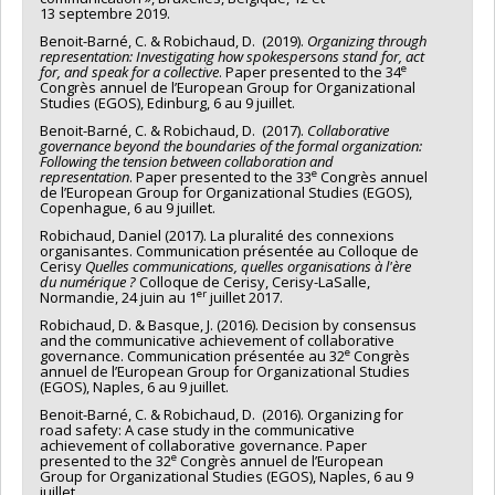
13 septembre 2019.
Benoit-Barné, C. & Robichaud, D. (2019).
Organizing through
representation: Investigating how spokespersons stand for, act
e
for, and speak for a collective
. Paper presented to the 34
Congrès annuel de l’European Group for Organizational
Studies (EGOS), Edinburg, 6 au 9 juillet.
Benoit-Barné, C. & Robichaud, D. (2017).
Collaborative
governance beyond the boundaries of the formal organization:
Following the tension between collaboration and
e
representation
. Paper presented to the 33
Congrès annuel
de l’European Group for Organizational Studies (EGOS),
Copenhague, 6 au 9 juillet.
Robichaud, Daniel (2017). La pluralité des connexions
organisantes. Communication présentée au Colloque de
Cerisy
Quelles communications, quelles organisations à l'ère
du numérique ?
Colloque de Cerisy, Cerisy-LaSalle,
er
Normandie, 24 juin au 1
juillet 2017.
Robichaud, D. & Basque, J. (2016). Decision by consensus
and the communicative achievement of collaborative
e
governance. Communication présentée au 32
Congrès
annuel de l’European Group for Organizational Studies
(EGOS), Naples, 6 au 9 juillet.
Benoit-Barné, C. & Robichaud, D. (2016). Organizing for
road safety: A case study in the communicative
achievement of collaborative governance. Paper
e
presented to the 32
Congrès annuel de l’European
Group for Organizational Studies (EGOS), Naples, 6 au 9
juillet.