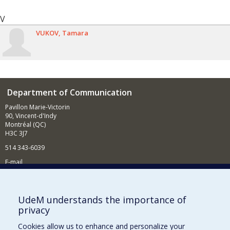
V
VUKOV
Tamara
Department of Communication
Pavillon Marie-Victorin
90, Vincent-d'Indy
Montréal (QC)
H3C 3J7
514 343-6039
E-mail
News and Activities (French)
Supporting the Department
UdeM understands the importance of
privacy
NEED HELP?
Cookies allow us to enhance and personalize your
Site map