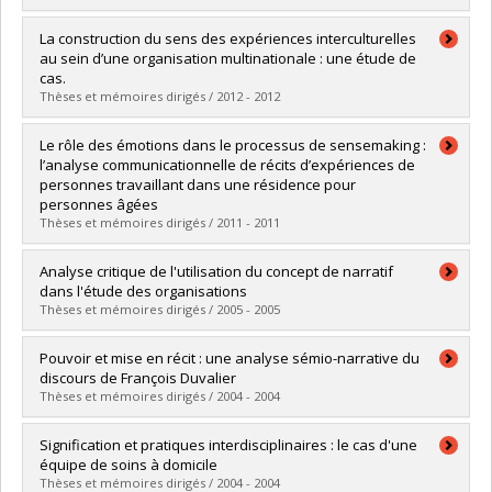
Lien vers le document dans Papyrus
Graduate :
Basque, Joëlle
La construction du sens des expériences interculturelles
Cycle :
Doctoral
au sein d’une organisation multinationale : une étude de
Grade :
Ph. D.
cas.
Lien vers le document dans Papyrus
Thèses et mémoires dirigés / 2012 - 2012
Graduate :
Yang, Lu
Le rôle des émotions dans le processus de sensemaking :
Cycle :
Master's
l’analyse communicationnelle de récits d’expériences de
Grade :
M. Sc.
personnes travaillant dans une résidence pour
Lien vers le document dans Papyrus
personnes âgées
Thèses et mémoires dirigés / 2011 - 2011
Graduate :
Leclerc, Caroline
Analyse critique de l'utilisation du concept de narratif
Cycle :
Master's
dans l'étude des organisations
Grade :
M. Sc.
Thèses et mémoires dirigés / 2005 - 2005
Lien vers le document dans Papyrus
Graduate :
Dubois, Marilyne
Pouvoir et mise en récit : une analyse sémio-narrative du
Cycle :
Master's
discours de François Duvalier
Grade :
M. Sc.
Thèses et mémoires dirigés / 2004 - 2004
Lien vers le document dans Papyrus
Graduate :
Pierre, Serge Philippe
Signification et pratiques interdisciplinaires : le cas d'une
Cycle :
Master's
équipe de soins à domicile
Grade :
M. Sc.
Thèses et mémoires dirigés / 2004 - 2004