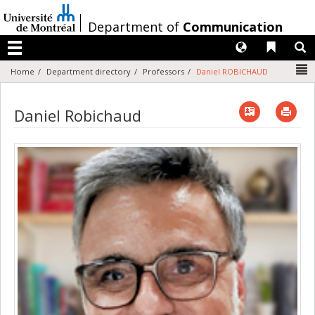
Passer
au
/
Department of
Communication
contenu
Langues
Liens 
R
Menu
N
Home
Department directory
Professors
Daniel ROBICHAUD
Vcard
Imp
Daniel Robichaud