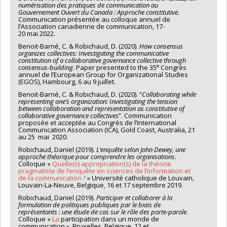
numérisation des pratiques de communication au
Gouvernement Ouvert du Canada : Approche constitutive.
Communication présentée au colloque annuel de
l’Association canadienne de communication, 17-
20 mai 2022.
Benoit-Barné, C. & Robichaud, D. (2020).
How consensus
organizes collectives: Investigating the communicative
constitution of a collaborative governance collective through
e
consensus-building
. Paper presented to the 35
Congrès
annuel de l’European Group for Organizational Studies
(EGOS), Hambourg, 6 au 9 juillet.
Benoit-Barné, C. & Robichaud, D. (2020). “
Collaborating while
representing one’s organization: Investigating the tension
between collaboration and representation as constitutive of
collaborative governance collectives
”. Communication
proposée et acceptée au Congrès de l’International
Communication Association (ICA), Gold Coast, Australia, 21
au 25 mai 2020.
Robichaud, Daniel (2019).
L’enquête selon John Dewey, une
approche théorique pour comprendre les organisations
.
Colloque «
Quelle(s) appropriation(s) de la théorie
pragmatiste de l’enquête en sciences de l’information et
de la communication ?
» Université catholique de Louvain,
Louvain-La-Neuve, Belgique, 16 et 17 septembre 2019.
Robichaud, Daniel (2019).
Participer et collaborer à la
formulation de politiques publiques par le biais de
représentants : une étude de cas sur le rôle des porte-parole
.
Colloque «
La
participation dans un monde de
communication », Bruxelles, Belgique, 12 et