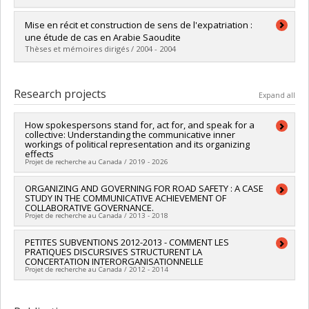
Lien vers le document dans Papyrus
Graduate :
Allaire, Véronique
Mise en récit et construction de sens de l'expatriation :
Cycle :
Master's
une étude de cas en Arabie Saoudite
Grade :
M. Sc.
Thèses et mémoires dirigés / 2004 - 2004
Lien vers le document dans Papyrus
Graduate :
Roy, Nadia
Cycle :
Master's
Research projects
Expand all
Grade :
M. Sc.
Lien vers le document dans Papyrus
How spokespersons stand for, act for, and speak for a
collective: Understanding the communicative inner
workings of political representation and its organizing
effects
Projet de recherche au Canada / 2019 - 2026
Lead researcher :
ORGANIZING AND GOVERNING FOR ROAD SAFETY : A CASE
Chantal Benoît-Barné
STUDY IN THE COMMUNICATIVE ACHIEVEMENT OF
Co-researchers :
Daniel Robichaud
COLLABORATIVE GOVERNANCE.
Funding sources:
CRSH/Conseil de recherches en sciences
Projet de recherche au Canada / 2013 - 2018
humaines du Canada
Grant programs:
PVXXXXXX-Subvention Savoir
Lead researcher :
PETITES SUBVENTIONS 2012-2013 - COMMENT LES
Daniel Robichaud
PRATIQUES DISCURSIVES STRUCTURENT LA
Co-researchers :
Chantal Benoît-Barné
CONCERTATION INTERORGANISATIONNELLE
Funding sources:
CRSH/Conseil de recherches en sciences
Projet de recherche au Canada / 2012 - 2014
humaines du Canada
Grant programs:
PVXXXXXX-Subvention Savoir
Lead researcher :
Daniel Robichaud
Co-researchers :
Chantal Benoît-Barné