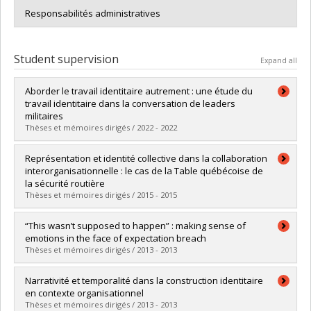
Responsabilités administratives
Student supervision
Expand all
Aborder le travail identitaire autrement : une étude du
travail identitaire dans la conversation de leaders
militaires
Thèses et mémoires dirigés / 2022 - 2022
Graduate :
Wagnac, Régine
Représentation et identité collective dans la collaboration
Cycle :
Doctoral
interorganisationnelle : le cas de la Table québécoise de
Grade :
Ph. D.
la sécurité routière
Lien vers le document dans Papyrus
Thèses et mémoires dirigés / 2015 - 2015
Graduate :
Boudreau, Valérie
“This wasn’t supposed to happen” : making sense of
Cycle :
Doctoral
emotions in the face of expectation breach
Grade :
Ph. D.
Thèses et mémoires dirigés / 2013 - 2013
Lien vers le document dans Papyrus
Graduate :
Berner, Nili
Narrativité et temporalité dans la construction identitaire
Cycle :
Master's
en contexte organisationnel
Grade :
M. Sc.
Thèses et mémoires dirigés / 2013 - 2013