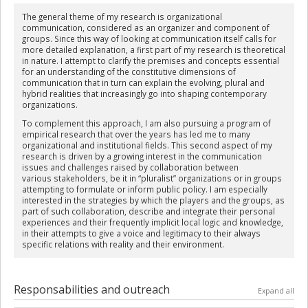
The general theme of my research is organizational
communication, considered as an organizer and component of
groups. Since this way of looking at communication itself calls for
more detailed explanation, a first part of my research is theoretical
in nature. I attempt to clarify the premises and concepts essential
for an understanding of the constitutive dimensions of
communication that in turn can explain the evolving, plural and
hybrid realities that increasingly go into shaping contemporary
organizations.
To complement this approach, I am also pursuing a program of
empirical research that over the years has led me to many
organizational and institutional fields. This second aspect of my
research is driven by a growing interest in the communication
issues and challenges raised by collaboration between
various stakeholders, be it in “pluralist” organizations or in groups
attempting to formulate or inform public policy. I am especially
interested in the strategies by which the players and the groups, as
part of such collaboration, describe and integrate their personal
experiences and their frequently implicit local logic and knowledge,
in their attempts to give a voice and legitimacy to their always
specific relations with reality and their environment.
Responsabilities and outreach
Expand all