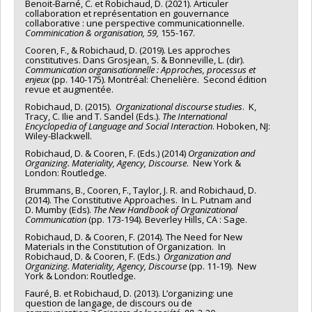
Benoit-Barné, C. et Robichaud, D. (2021). Articuler
collaboration et représentation en gouvernance
collaborative : une perspective communicationnelle.
Comminication & organisation, 59,
155-167.
Cooren, F., & Robichaud, D. (2019). Les approches
constitutives. Dans Grosjean, S. & Bonneville, L. (dir).
Communication organisationnelle : Approches, processus et
enjeux
(pp. 140-175). Montréal: Chenelière. Second édition
revue et augmentée.
Robichaud, D. (2015).
Organizational discourse studies
. K,
Tracy, C. Ilie and T. Sandel (Eds.).
The International
Encyclopedia of Language and Social Interaction
. Hoboken, NJ:
Wiley-Blackwell.
Robichaud, D. & Cooren, F. (Eds.) (2014)
Organization and
Organizing. Materiality, Agency, Discourse
. New York &
London: Routledge.
Brummans, B., Cooren, F., Taylor, J. R. and Robichaud, D.
(2014). The Constitutive Approaches. In L. Putnam and
D. Mumby (Eds).
The New Handbook of Organizational
Communication
(pp. 173-194). Beverley Hills, CA : Sage.
Robichaud, D. & Cooren, F. (2014). The Need for New
Materials in the Constitution of Organization. In
Robichaud, D. & Cooren, F. (Eds.)
Organization and
Organizing. Materiality, Agency, Discourse
(pp. 11-19). New
York & London: Routledge.
Fauré, B. et Robichaud, D. (2013). L’organizing: une
question de langage, de discours ou de