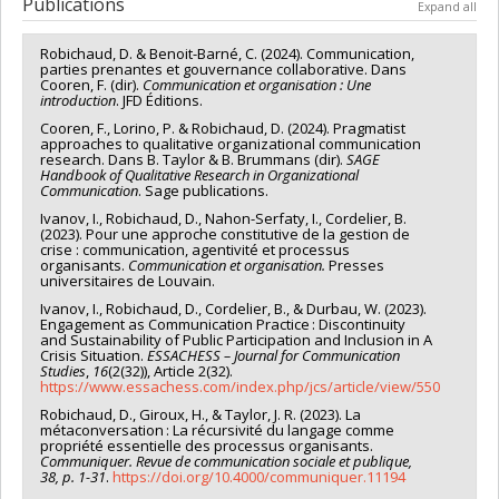
Publications
Expand all
Funding sources:
CRSH/Conseil de recherches en sciences
humaines du Canada
Robichaud, D. & Benoit-Barné, C. (2024). Communication,
Grant programs:
PVX20020-Subvention institutionnelle du
parties prenantes et gouvernance collaborative. Dans
CRSH - Petites subventions
Cooren, F. (dir).
Communication et organisation : Une
introduction
. JFD Éditions.
Cooren, F., Lorino, P. & Robichaud, D. (2024). Pragmatist
approaches to qualitative organizational communication
research. Dans B. Taylor & B. Brummans (dir).
SAGE
Handbook of Qualitative Research in Organizational
Communication
. Sage publications.
Ivanov, I., Robichaud, D., Nahon-Serfaty, I., Cordelier, B.
(2023). Pour une approche constitutive de la gestion de
crise : communication, agentivité et processus
organisants.
Communication et organisation.
Presses
universitaires de Louvain.
Ivanov, I., Robichaud, D., Cordelier, B., & Durbau, W. (2023).
Engagement as Communication Practice : Discontinuity
and Sustainability of Public Participation and Inclusion in A
Crisis Situation.
ESSACHESS – Journal for Communication
Studies
,
16
(2(32)), Article 2(32).
https://www.essachess.com/index.php/jcs/article/view/550
Robichaud, D., Giroux, H., & Taylor, J. R. (2023). La
métaconversation : La récursivité du langage comme
propriété essentielle des processus organisants.
Communiquer. Revue de communication sociale et publique,
38, p. 1-31
.
https://doi.org/10.4000/communiquer.11194