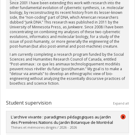
Since 2001 I have been extending this work with research into the
other fundamental evolution of cybernetic synthesis, i.e. molecular
biology, by reconstructing its recent history from its lesser-known
side, the “non-coding” part of DNA, which American researchers
dubbed “junk DNA.” This research was published in 2011 by the
University of Minnesota Press, as
Junkware
. Since 2008 I have been
concentrating on combining my analyses of these two cybernetic
evolutions, informatics and molecular biology, for a study of the
issue of post-humanity, or more generally the engineering of the
post-human (but also post-animal and post-machine) creature.
I am currently completing a research program funded by the Social
Sciences and Humanities Research Council of Canada, entitled
“Post-animaux : ce que les animaux technologiquement modifiés
peuvent nous révéler du futur (post)humain.” My goal is to make a
“detour via animals” to develop an ethnographic view of bio-
engineering without analyzing the essentially discursive practices of
bioethics and science fiction.
Student supervision
Expand all
L'archive vivante : paradigmes pédagogiques au Jardin
des Premières Nations du Jardin Botanique de Montréal
Thèses et mémoires dirigés / 2026 - 2026