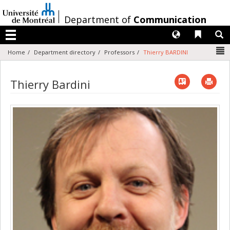
Passer
au
/
Department of
Communication
contenu
Langues
Liens 
R
Menu
N
Home
Department directory
Professors
Thierry BARDINI
Vcard
Imp
Thierry Bardini