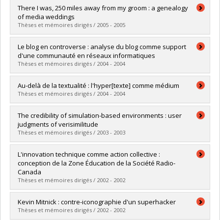
Lien vers le document dans Papyrus
Graduate :
Thibault, Ghislain
There I was, 250 miles away from my groom : a genealogy
Cycle :
Master's
of media weddings
Grade :
M. Sc.
Thèses et mémoires dirigés / 2005 - 2005
Lien vers le document dans Papyrus
Graduate :
Habluetzel, Caroline
Le blog en controverse : analyse du blog comme support
Cycle :
Master's
d'une communauté en réseaux informatiques
Grade :
M. Sc.
Thèses et mémoires dirigés / 2004 - 2004
Lien vers le document dans Papyrus
Graduate :
Siles González, Ignacio
Au-delà de la textualité : l'hyper[texte] comme médium
Cycle :
Master's
Thèses et mémoires dirigés / 2004 - 2004
Grade :
M. Sc.
Lien vers le document dans Papyrus
Graduate :
Zeledón Pérez, Jorge
The credibility of simulation-based environments : user
Cycle :
Master's
judgments of verisimilitude
Grade :
M. Sc.
Thèses et mémoires dirigés / 2003 - 2003
Lien vers le document dans Papyrus
Graduate :
Francis, Alexandre
L'innovation technique comme action collective :
Cycle :
Master's
conception de la Zone Éducation de la Société Radio-
Grade :
M. Sc.
Canada
Lien vers le document dans Papyrus
Thèses et mémoires dirigés / 2002 - 2002
Graduate :
Ross, Philippe
Kevin Mitnick : contre-iconographie d'un superhacker
Cycle :
Master's
Thèses et mémoires dirigés / 2002 - 2002
Grade :
M. Sc.