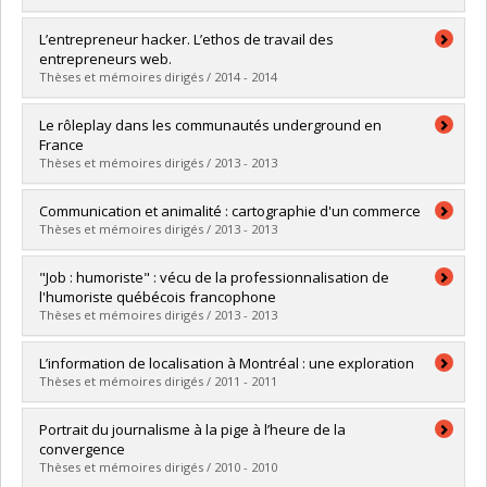
Lien vers le document dans Papyrus
Graduate :
Michaux, Julien
L’entrepreneur hacker. L’ethos de travail des
Cycle :
Master's
entrepreneurs web.
Grade :
M. Sc.
Thèses et mémoires dirigés / 2014 - 2014
Lien vers le document dans Papyrus
Graduate :
Richard, Sophie
Le rôleplay dans les communautés underground en
Cycle :
Master's
France
Grade :
M. Sc.
Thèses et mémoires dirigés / 2013 - 2013
Lien vers le document dans Papyrus
Graduate :
Charles, Clara
Communication et animalité : cartographie d'un commerce
Cycle :
Master's
Thèses et mémoires dirigés / 2013 - 2013
Grade :
M. Sc.
Lien vers le document dans Papyrus
Graduate :
Jaclin, David
"Job : humoriste" : vécu de la professionnalisation de
Cycle :
Doctoral
l'humoriste québécois francophone
Grade :
Ph. D.
Thèses et mémoires dirigés / 2013 - 2013
Lien vers le document dans Papyrus
Graduate :
Bottin, Isha
L’information de localisation à Montréal : une exploration
Cycle :
Master's
Thèses et mémoires dirigés / 2011 - 2011
Grade :
M. Sc.
Lien vers le document dans Papyrus
Graduate :
Laurin, Alexandre
Portrait du journalisme à la pige à l’heure de la
Cycle :
Master's
convergence
Grade :
M. Sc.
Thèses et mémoires dirigés / 2010 - 2010
Lien vers le document dans Papyrus