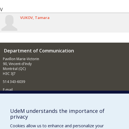
V
VUKOV
Tamara
Department of Communication
Pavillon Marie-Victorin
90, Vincent-d'Indy
Montréal (QC)
H3C 3J7
514 343-6039
E-mail
News and Activities (French)
Supporting the Department
UdeM understands the importance of
privacy
NEED HELP?
Cookies allow us to enhance and personalize your
Site map