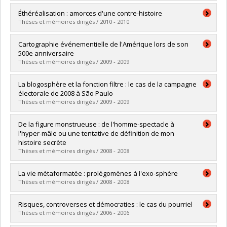
Graduate :
Cicarma, Lidia Nathalie
Éthéréalisation : amorces d'une contre-histoire
Cycle :
Master's
Thèses et mémoires dirigés / 2010 - 2010
Grade :
M. Sc.
Lien vers le document dans Papyrus
Graduate :
Thibault, Ghislain
Cartographie événementielle de l'Amérique lors de son
Cycle :
Doctoral
500e anniversaire
Grade :
Ph. D.
Thèses et mémoires dirigés / 2009 - 2009
Lien vers le document dans Papyrus
Graduate :
Cyr, Claudine
La blogosphère et la fonction filtre : le cas de la campagne
Cycle :
Doctoral
électorale de 2008 à São Paulo
Grade :
Ph. D.
Thèses et mémoires dirigés / 2009 - 2009
Lien vers le document dans Papyrus
Graduate :
Lopes, Lucas Pavan
De la figure monstrueuse : de l'homme-spectacle à
Cycle :
Master's
l'hyper-mâle ou une tentative de définition de mon
Grade :
M. Sc.
histoire secrète
Lien vers le document dans Papyrus
Thèses et mémoires dirigés / 2008 - 2008
Graduate :
Raymond, Sylvain
La vie métaformatée : prolégomènes à l'exo-sphère
Cycle :
Master's
Thèses et mémoires dirigés / 2008 - 2008
Grade :
M. Sc.
Lien vers le document dans Papyrus
Graduate :
Boucher, Marie-Pier
Risques, controverses et démocraties : le cas du pourriel
Cycle :
Master's
Thèses et mémoires dirigés / 2006 - 2006
Grade :
M. Sc.