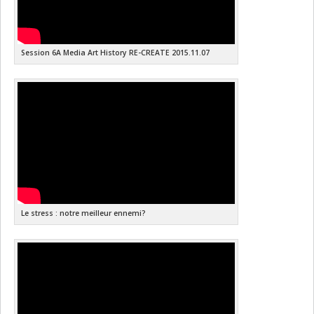
Session 6A Media Art History RE-CREATE 2015.11.07
Le stress : notre meilleur ennemi?