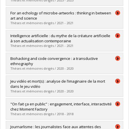
Thèses et mémoires dirigés / 2023 - 2023
Grade :
M. Sc.
Lien vers le document dans Papyrus
Graduate :
Comtois, Maxime
For an echology of microbe-artworks : thinking in between
Cycle :
Master's
art and science
Grade :
M. Sc.
Thèses et mémoires dirigés / 2021 - 2021
Lien vers le document dans Papyrus
Graduate :
Sünter, Emre
Intelligence artificielle : du mythe de la créature artificielle
Cycle :
Doctoral
à son actualisation contemporaine
Grade :
Ph. D.
Thèses et mémoires dirigés / 2021 - 2021
Lien vers le document dans Papyrus
Graduate :
Clément, Vincent
Biohacking and code convergence : a transductive
Cycle :
Master's
ethnography
Grade :
M. Sc.
Thèses et mémoires dirigés / 2020 - 2020
Lien vers le document dans Papyrus
Graduate :
Choukah, Sarah
Jeu vidéo et mort(s) : analyse de l’imaginaire de la mort
Cycle :
Doctoral
dans le jeu vidéo
Grade :
Ph. D.
Thèses et mémoires dirigés / 2020 - 2020
Lien vers le document dans Papyrus
Graduate :
Lavier, Quentin
"On fait ça en public" : engagement, interface, interactivité
Cycle :
Master's
chez Moment Factory
Grade :
M. Sc.
Thèses et mémoires dirigés / 2018 - 2018
Lien vers le document dans Papyrus
Graduate :
Desrochers Ayotte, Alexandre
Journarlisme : les journalistes face aux attentes des