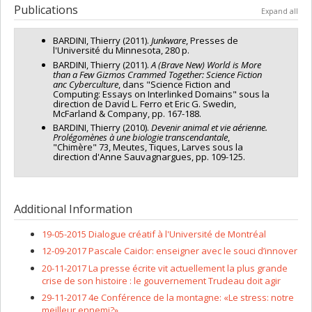
Funding sources:
CRSH/Conseil de recherches en sciences
Publications
Expand all
humaines du Canada
Grant programs:
PVX20020-Subvention institutionnelle du
BARDINI, Thierry (2011).
Junkware
, Presses de
CRSH - Petites subventions
l'Université du Minnesota, 280 p.
BARDINI, Thierry (2011).
A (Brave New) World is More
than a Few Gizmos Crammed Together: Science Fiction
anc Cyberculture
, dans "Science Fiction and
Computing: Essays on Interlinked Domains" sous la
direction de David L. Ferro et Eric G. Swedin,
McFarland & Company, pp. 167-188.
BARDINI, Thierry (2010).
Devenir animal et vie aérienne.
Prolégomènes à une biologie transcendantale
,
"Chimère" 73, Meutes, Tiques, Larves sous la
direction d'Anne Sauvagnargues, pp. 109-125.
Additional Information
19-05-2015 Dialogue créatif à l'Université de Montréal
12-09-2017 Pascale Caidor: enseigner avec le souci d’innover
20-11-2017 La presse écrite vit actuellement la plus grande
crise de son histoire : le gouvernement Trudeau doit agir
29-11-2017 4e Conférence de la montagne: «Le stress: notre
meilleur ennemi?»