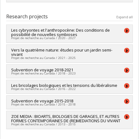
Lien vers le document dans Papyrus
Graduate :
Cishahayo, Fabien
Cycle :
Master's
Research projects
Expand all
Grade :
M. Sc.
Lien vers le document dans Papyrus
Les cybryontes et l'anthropocène: Des conditions de
possibilité de nouvelles symbioses
Projet de recherche au Canada / 2020 - 2027
Funding sources:
Vers la quatrième nature: études pour un jardin semi-
CRSH/Conseil de recherches en sciences
vivant
humaines du Canada
Projet de recherche au Canada / 2021 - 2025
Grant programs:
PVXXXXXX-Subvention Savoir
Lead researcher :
Subvention de voyage 2018-2021
Thierry Bardini
Projet de recherche au Canada / 2018 - 2023
Co-researchers :
François-Joseph Lapointe
Funding sources:
FRQSC/Fonds de recherche du Québec -
Lead researcher :
Les bricolages biologiques et les tensions du libéralisme
Thierry Bardini
Société et culture (FQRSC)
Projet de recherche au Canada / 2016 - 2022
Funding sources:
CRSH/Conseil de recherches en sciences
Grant programs:
PVXXXXXX-(RC) Appui à la recherche-création
humaines du Canada
- Volet Équipe
Lead researcher :
Subvention de voyage 2015-2018
Thierry Bardini
Grant programs:
PVXXXXXX-Subventions d'échange de
Projet de recherche au Canada / 2015 - 2018
Funding sources:
CRSH/Conseil de recherches en sciences
connaissances
humaines du Canada
Lead researcher :
ZOE MEDIA : BIOARTS, BIOLOGIES DE GARAGES, ET AUTRES
Thierry Bardini
Grant programs:
PVXXXXXX-Subvention Savoir
FORMES CONTEMPORAINES DE (RE)MEDIATIONS DU VIVANT
Funding sources:
CRSH/Conseil de recherches en sciences
Projet de recherche au Canada / 2013 - 2015
humaines du Canada
Grant programs:
PVXXXXXX-Subventions d'échange de
Lead researcher :
Thierry Bardini
connaissances