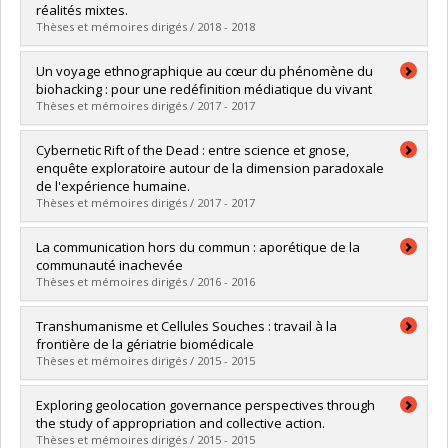
Cycle :
Master's
réalités mixtes.
Grade :
M.A.
Thèses et mémoires dirigés / 2018 - 2018
Lien vers le document dans Papyrus
Graduate :
Apffel Font, Oceania
Un voyage ethnographique au cœur du phénomène du
Cycle :
Master's
biohacking : pour une redéfinition médiatique du vivant
Grade :
M. Sc.
Thèses et mémoires dirigés / 2017 - 2017
Lien vers le document dans Papyrus
Graduate :
Krouk, Mehdi
Cybernetic Rift of the Dead : entre science et gnose,
Cycle :
Master's
enquête exploratoire autour de la dimension paradoxale
Grade :
M. Sc.
de l'expérience humaine.
Lien vers le document dans Papyrus
Thèses et mémoires dirigés / 2017 - 2017
Graduate :
Girardeau, Alexandre
La communication hors du commun : aporétique de la
Cycle :
Master's
communauté inachevée
Grade :
M. Sc.
Thèses et mémoires dirigés / 2016 - 2016
Lien vers le document dans Papyrus
Graduate :
Theophanidis, Philippe
Transhumanisme et Cellules Souches : travail à la
Cycle :
Doctoral
frontière de la gériatrie biomédicale
Grade :
Ph. D.
Thèses et mémoires dirigés / 2015 - 2015
Lien vers le document dans Papyrus
Graduate :
Paredes, Laurie
Exploring geolocation governance perspectives through
Cycle :
Master's
the study of appropriation and collective action.
Grade :
M. Sc.
Thèses et mémoires dirigés / 2015 - 2015