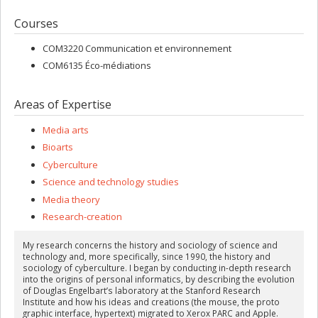
Courses
COM3220 Communication et environnement
COM6135 Éco-médiations
Areas of Expertise
Media arts
Bioarts
Cyberculture
Science and technology studies
Media theory
Research-creation
My research concerns the history and sociology of science and
technology and, more specifically, since 1990, the history and
sociology of cyberculture. I began by conducting in-depth research
into the origins of personal informatics, by describing the evolution
of Douglas Engelbart’s laboratory at the Stanford Research
Institute and how his ideas and creations (the mouse, the proto
graphic interface, hypertext) migrated to Xerox PARC and Apple.