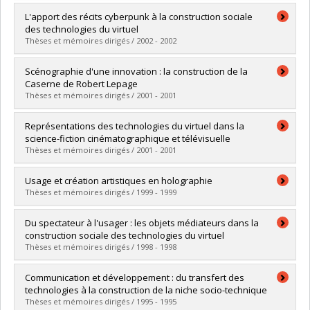
Lien vers le document dans Papyrus
Graduate :
Coutu, Jean-Sébastien
L'apport des récits cyberpunk à la construction sociale
Cycle :
Master's
des technologies du virtuel
Grade :
M. Sc.
Thèses et mémoires dirigés / 2002 - 2002
Lien vers le document dans Papyrus
Graduate :
Potvin, André-Claude
Scénographie d'une innovation : la construction de la
Cycle :
Master's
Caserne de Robert Lepage
Grade :
M. Sc.
Thèses et mémoires dirigés / 2001 - 2001
Lien vers le document dans Papyrus
Graduate :
Gaudet, Chloé
Représentations des technologies du virtuel dans la
Cycle :
Master's
science-fiction cinématographique et télévisuelle
Grade :
M. Sc.
Thèses et mémoires dirigés / 2001 - 2001
Lien vers le document dans Papyrus
Graduate :
Carle, Stéphanie
Usage et création artistiques en holographie
Cycle :
Master's
Thèses et mémoires dirigés / 1999 - 1999
Grade :
M. Sc.
Lien vers le document dans Papyrus
Graduate :
Ivanov, Neli
Du spectateur à l'usager : les objets médiateurs dans la
Cycle :
Master's
construction sociale des technologies du virtuel
Grade :
M. Sc.
Thèses et mémoires dirigés / 1998 - 1998
Lien vers le document dans Papyrus
Graduate :
Dozois, Martin
Communication et développement : du transfert des
Cycle :
Master's
technologies à la construction de la niche socio-technique
Grade :
M. Sc.
Thèses et mémoires dirigés / 1995 - 1995