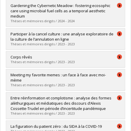
Graduate :
Giard, Eva
Gardening the Cybernetic Meadow : fostering ecosophic
Cycle :
Master's
care using microbial fuel cells as a temporal aesthetic
Grade :
M. Sc.
medium
Lien vers le document dans Papyrus
Thèses et mémoires dirigés / 2024 - 2024
Graduate :
Halpenny, Matthew
Participer à la cancel culture : une analyse exploratoire de
Cycle :
Master's
la culture de l’annulation en ligne
Grade :
M. Sc.
Thèses et mémoires dirigés / 2023 - 2023
Lien vers le document dans Papyrus
Graduate :
Julien, Stéphanie
Corps rêvés
Cycle :
Master's
Thèses et mémoires dirigés / 2023 - 2023
Grade :
M. Sc.
Lien vers le document dans Papyrus
Graduate :
François, Agathe
Meeting my favorite memes : un face à face avec moi-
Cycle :
Doctoral
mème
Grade :
Ph. D.
Thèses et mémoires dirigés / 2023 - 2023
Lien vers le document dans Papyrus
Graduate :
Djankou Ngamaleu, André
Entre réinformation et complotisme : analyse des formes
Cycle :
Master's
alèthurgiques et médiatiques des discours d’Alexis
Grade :
M. Sc.
Cossette-Trudel en période d’incertitude pandémique
Lien vers le document dans Papyrus
Thèses et mémoires dirigés / 2023 - 2023
Graduate :
Guindon, Maude
La figuration du patient zéro : du SIDA à la COVID-19
Cycle :
Master's