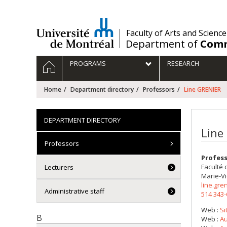
Passer
au
contenu
/
Faculty of Arts and Science
Department of
Comm
Navigation
HOME
PROGRAMS
RESEARCH
principale
Home
Department directory
Professors
Line GRENIER
DEPARTMENT DIRECTORY
Line
Professors
Profess
Faculté 
Lecturers
Marie-Vi
line.gr
Administrative staff
514 343
Web :
Si
B
Web :
Au