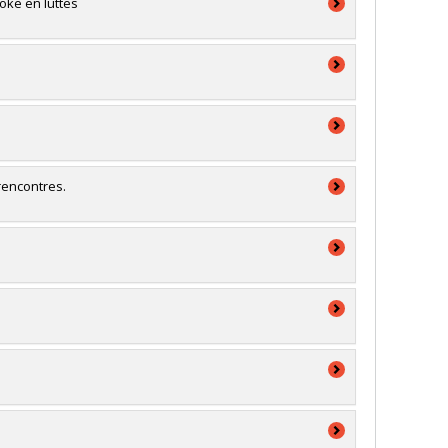
oke en luttes
rencontres.