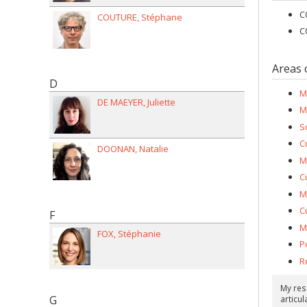
C
COUTURE
Stéphane
C
Areas 
D
M
DE MAEYER
Juliette
M
S
C
DOONAN
Natalie
M
Cu
M
C
F
M
FOX
Stéphanie
P
R
My res
G
articul