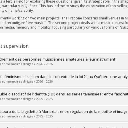
s a fertile field for exploring these questions, given its strategic role in the s
, particularly in Québec. This has led me to study the valorization of top-selli
vity of fame/celebrity.
rrently working on two main projects. The first one concerns small venues in Mo
 and reconfigure "live music." The second project deals with a music contest fo
n media, memory and mobility, focusing particularly on various forms of "succe
t supervision
achement des personnes musiciennes amateures à leur instrument
 et mémoires dirigés / 2026 - 2026
uate :
Juillet, Colin
, féminismes et islam dans le contexte de la loi 21 au Québec : une anal
 :
Master's
 et mémoires dirigés / 2026 - 2026
 :
M. Sc.
vers le document dans Papyrus
uate :
Janelle, Véronique
uble dissociatif de l’identité (TDI) dans les séries télévisées : entre fascina
 :
Master's
 et mémoires dirigés / 2025 - 2025
 :
M. Sc.
vers le document dans Papyrus
uate :
Collardey, Sarah
etour » de la bicyclette à Montréal : entre régulation de la mobilité et imag
 :
Master's
 et mémoires dirigés / 2025 - 2025
 :
M. Sc.
vers le document dans Papyrus