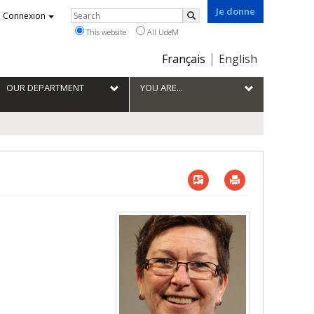
Je donne
Rechercher
Connexion
Search
This website
All UdeM
Choix
Français
English
de
la
OUR DEPARTMENT
YOU ARE...
langue
Vcard
Imprimer