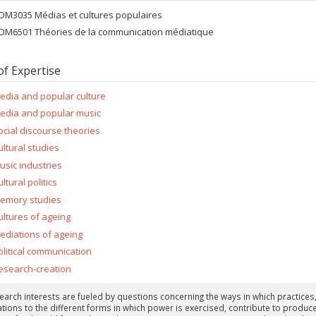
OM3035 Médias et cultures populaires
OM6501 Théories de la communication médiatique
of Expertise
edia and popular culture
edia and popular music
ocial discourse theories
ultural studies
usic industries
ltural politics
emory studies
ultures of ageing
ediations of ageing
olitical communication
esearch-creation
earch interests are fueled by questions concerning the ways in which practices
ations to the different forms in which power is exercised, contribute to produce