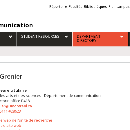
Liens
Répertoire
Facultés
Bibliothèques
Plan campus
externes
unication
STUDENT RESOURCES
DEPARTMENT
DIRECTORY
 Grenier
eure titulaire
des arts et des sciences - Département de communication
ctorin
office B418
enier@umontreal.ca
-6111 #28623
te web de l’unité de recherche
tre site web