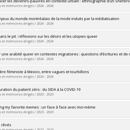
uate :
Decault, Clément
acer les devenirs-pauvres en contexte urbain : ethnographie d’un Sherbro
 :
Doctoral
 et mémoires dirigés / 2024 - 2024
 :
Ph. D.
vers le document dans Papyrus
uate :
Darveau Routhier, Florence
njeux du monde montréalais de la mode induits par la médiatisation
 :
Doctoral
 et mémoires dirigés / 2024 - 2024
 :
Ph. D.
vers le document dans Papyrus
uate :
Mollard, Julie
ans le pit : réflexions sur les désirs et les utopies queer
 :
Master's
 et mémoires dirigés / 2024 - 2024
 :
M. Sc.
vers le document dans Papyrus
uate :
Fortier, Gabrielle
r une arabité queer en contextes migratoires : questions d’écritures et de 
 :
Master's
 et mémoires dirigés / 2024 - 2024
 :
M. Sc.
vers le document dans Papyrus
uate :
Bouqentar, Lamiae
lère féministe à Mexico, entre vagues et tourbillons
 :
Doctoral
 et mémoires dirigés / 2024 - 2024
 :
Ph. D.
vers le document dans Papyrus
uate :
Villarreal Herrera, Mariana
guration du patient zéro : du SIDA à la COVID-19
 :
Master's
 et mémoires dirigés / 2023 - 2023
 :
M. Sc.
vers le document dans Papyrus
uate :
Comtois, Maxime
ng my favorite memes : un face à face avec moi-mème
 :
Master's
 et mémoires dirigés / 2023 - 2023
 :
M. Sc.
vers le document dans Papyrus
uate :
Djankou Ngamaleu, André
 rêvés
 :
Master's
 et mémoires dirigés / 2023 - 2023