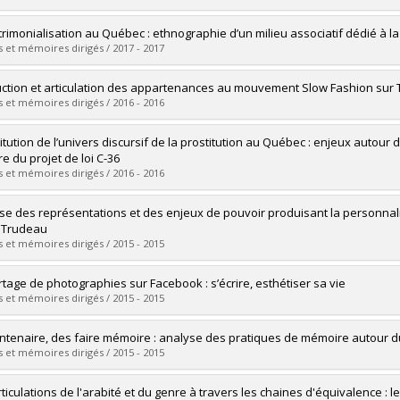
 :
M. Sc.
vers le document dans Papyrus
uate :
Leduc, Véronique
rimonialisation au Québec : ethnographie d’un milieu associatif dédié à l
 :
Doctoral
 et mémoires dirigés / 2017 - 2017
 :
Ph. D.
vers le document dans Papyrus
uate :
Vautrin-Nadeau, Marie-Ève
ction et articulation des appartenances au mouvement Slow Fashion sur T
 :
Master's
 et mémoires dirigés / 2016 - 2016
 :
M. Sc.
vers le document dans Papyrus
uate :
Folino, Fiona
itution de l’univers discursif de la prostitution au Québec : enjeux autour
 :
Master's
e du projet de loi C-36
 :
M. Sc.
 et mémoires dirigés / 2016 - 2016
vers le document dans Papyrus
uate :
Pelletier, Alexandra
se des représentations et des enjeux de pouvoir produisant la personnalit
 :
Master's
n Trudeau
 :
M. Sc.
 et mémoires dirigés / 2015 - 2015
vers le document dans Papyrus
uate :
Durocher, Myriam
rtage de photographies sur Facebook : s’écrire, esthétiser sa vie
 :
Master's
 et mémoires dirigés / 2015 - 2015
 :
M. Sc.
vers le document dans Papyrus
uate :
Lambert, Véronique
ntenaire, des faire mémoire : analyse des pratiques de mémoire autour 
 :
Master's
 et mémoires dirigés / 2015 - 2015
 :
M. Sc.
vers le document dans Papyrus
uate :
Valois-Nadeau, Fannie
rticulations de l'arabité et du genre à travers les chaines d'équivalence :