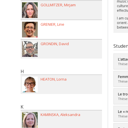
music i
GOLLMITZER
Mirjam
culture
effecti
I am cu
orient
GRENIER
Line
betwee
GRONDIN
David
Studen
L’att
Thèses
H
Grad
Femme
HEATON
Lorna
Cycle
Thèses
Grade
Lien 
Grad
Le tro
Cycle
Thèses
Grade
K
Lien 
Grad
Le « r
KAMINSKA
Aleksandra
Cycle
Thèses
Grade
Lien 