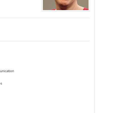
unication
es