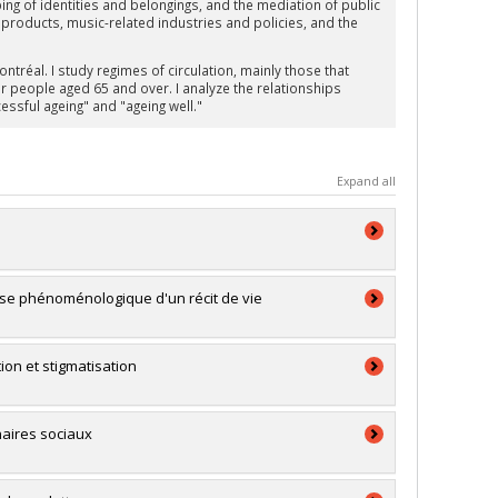
haping of identities and belongings, and the mediation of public
ng products, music-related industries and policies, and the
ntréal. I study regimes of circulation, mainly those that
r people aged 65 and over. I analyze the relationships
ssful ageing" and "ageing well."
Expand all
yse phénoménologique d'un récit de vie
tion et stigmatisation
inaires sociaux