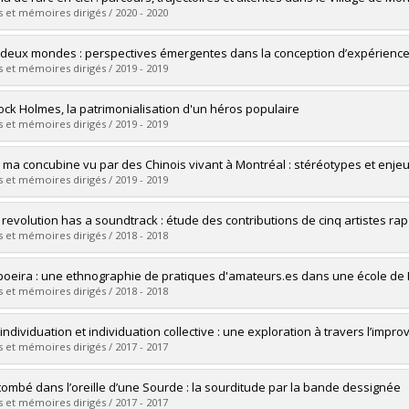
 :
Master's
 et mémoires dirigés / 2020 - 2020
 :
M. Sc.
vers le document dans Papyrus
uate :
Chanady, Alexandre
 deux mondes : perspectives émergentes dans la conception d’expériences 
 :
Master's
 et mémoires dirigés / 2019 - 2019
 :
M.A.
vers le document dans Papyrus
uate :
Hladky, Théophile
ock Holmes, la patrimonialisation d'un héros populaire
 :
Master's
 et mémoires dirigés / 2019 - 2019
 :
M. Sc.
vers le document dans Papyrus
uate :
Gougeon, Axelle
 ma concubine vu par des Chinois vivant à Montréal : stéréotypes et enjeu
 :
Master's
 et mémoires dirigés / 2019 - 2019
 :
M. Sc.
vers le document dans Papyrus
uate :
Cheng, Chuqiao
 revolution has a soundtrack : étude des contributions de cinq artistes ra
 :
Master's
 et mémoires dirigés / 2018 - 2018
 :
M. Sc.
vers le document dans Papyrus
uate :
Decault, Clément
poeira : une ethnographie de pratiques d'amateurs.es dans une école de
 :
Master's
 et mémoires dirigés / 2018 - 2018
 :
M. Sc.
vers le document dans Papyrus
uate :
Lima Brito, Mariana
individuation et individuation collective : une exploration à travers l’impro
 :
Master's
 et mémoires dirigés / 2017 - 2017
 :
M. Sc.
vers le document dans Papyrus
uate :
Zaidan, Francois
 tombé dans l’oreille d’une Sourde : la sourditude par la bande dessignée
 :
Master's
 et mémoires dirigés / 2017 - 2017