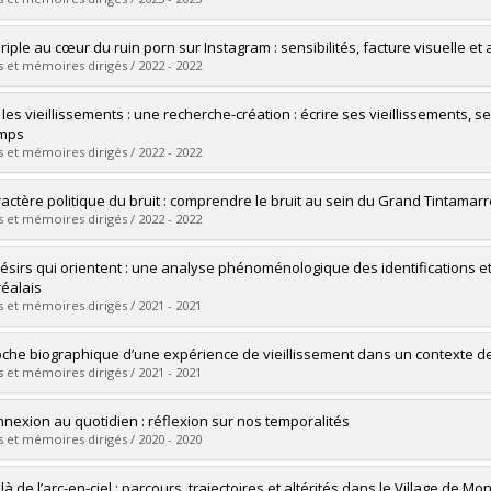
 :
M. Sc.
vers le document dans Papyrus
uate :
François, Agathe
riple au cœur du ruin porn sur Instagram : sensibilités, facture visuelle e
 :
Doctoral
 et mémoires dirigés / 2022 - 2022
 :
Ph. D.
vers le document dans Papyrus
uate :
Pilon, Julianne
 les vieillissements : une recherche-création : écrire ses vieillissements, s
 :
Master's
emps
 :
M. Sc.
 et mémoires dirigés / 2022 - 2022
vers le document dans Papyrus
uate :
Bellerive, Karine
ractère politique du bruit : comprendre le bruit au sein du Grand Tintamar
 :
Doctoral
 et mémoires dirigés / 2022 - 2022
 :
Ph. D.
vers le document dans Papyrus
uate :
Lévesque-Filiatreault, Élodie
ésirs qui orientent : une analyse phénoménologique des identifications et
 :
Master's
éalais
 :
M. Sc.
 et mémoires dirigés / 2021 - 2021
vers le document dans Papyrus
uate :
Chanady, Tara
che biographique d’une expérience de vieillissement dans un contexte de 
 :
Doctoral
 et mémoires dirigés / 2021 - 2021
 :
Ph. D.
vers le document dans Papyrus
uate :
Nadon, Guillaume
nnexion au quotidien : réflexion sur nos temporalités
 :
Master's
 et mémoires dirigés / 2020 - 2020
 :
M. Sc.
vers le document dans Papyrus
uate :
Migault, Ariane
à de l’arc-en-ciel : parcours, trajectoires et altérités dans le Village de Mo