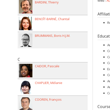
Web :
Au
BARDINI
Thierry
Affilia
BENOÎT-BARNÉ
Chantal
R
BRUMMANS
Boris H.J.M.
Educat
A
C
C
C
C
CAIDOR
Pascale
E
C
A
CHAPLIER
Mélanie
A
C
COOREN
François
Cours