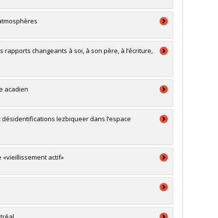
t atmosphères
es rapports changeants à soi, à son père, à l’écriture,
re acadien
 désidentifications lezbiqueer dans l’espace
«vieillissement actif»
ntréal