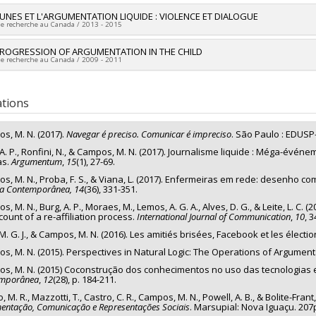
vers le document dans Papyrus
EUNES ET L'ARGUMENTATION LIQUIDE : VIOLENCE ET DIALOGUE
de recherche au Canada / 2013 - 2015
researcher :
PROGRESSION OF ARGUMENTATION IN THE CHILD
Milton Campos
de recherche au Canada / 2009 - 2011
ng sources:
CRSH/Conseil de recherches en sciences humaines du Canad
 programs:
PVX20020-Subvention institutionnelle du CRSH - Subventions d
researcher :
Milton Campos
ations
s, M. N. (2017).
Navegar é preciso. Comunicar é impreciso
. São Paulo : EDUSP
 A. P., Ronfini, N., & Campos, M. N. (2017). Journalisme liquide : Méga-évén
as.
Argumentum
,
15
(1), 27-69.
s, M. N., Proba, F. S., & Viana, L. (2017). Enfermeiras em rede: desenho 
ra Contemporânea, 14
(36), 331-351.
, M. N., Burg, A. P., Moraes, M., Lemos, A. G. A., Alves, D. G., & Leite, L. C. (
count of a re-affiliation process.
International Journal of Communication
,
10
, 
M. G. J., & Campos, M. N. (2016). Les amitiés brisées, Facebook et les électi
s, M. N. (2015). Perspectives in Natural Logic: The Operations of Argumenta
s, M. N. (2015) Coconstrução dos conhecimentos no uso das tecnologias e
mporânea
,
12
(28), p. 184-211.
, M. R., Mazzotti, T., Castro, C. R., Campos, M. N., Powell, A. B., & Bolite-Frant, 
entação, Comunicação e Representações Sociais
. Marsupial: Nova Iguaçu. 207