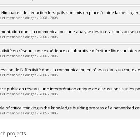
vers le document dans Papyrus
uate :
Grabovschi, Cristina
réliminaires de séduction lorsqu'ils sont mis en place à l'aide la messager
 :
Doctoral
 et mémoires dirigés / 2008 - 2008
 :
Ph. D.
vers le document dans Papyrus
uate :
Peteytas, Marie-Estelle
umentation dans la communication : une analyse des interactions au sei
 :
Master's
 et mémoires dirigés / 2006 - 2006
 :
M. Sc.
vers le document dans Papyrus
uate :
Chaput, Mathieu
éativité en réseau : une expérience collaborative d'écriture libre sur Intern
 :
Master's
 et mémoires dirigés / 2006 - 2006
 :
M. Sc.
vers le document dans Papyrus
uate :
Boaca, Maura
ression de l'affectivité dans la communication en réseau dans un context
 :
Master's
 et mémoires dirigés / 2006 - 2006
 :
M. Sc.
vers le document dans Papyrus
uate :
Grabovschi, Cristina
ace public en réseau : une interprétation critique de discussions sur les p
 :
Master's
 et mémoires dirigés / 2006 - 2006
 :
M. Sc.
vers le document dans Papyrus
uate :
Petit, Jonathan
ole of critical thinking in the knowledge building process of a networked 
 :
Master's
 et mémoires dirigés / 2005 - 2005
 :
M. Sc.
vers le document dans Papyrus
uate :
Messas, Niki
 :
Master's
ch projects
 :
M. Sc.