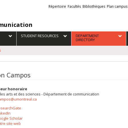
Liens
Répertoire
Facultés
Bibliothèques
Plan campus
externes
unication
STUDENT RESOURCES
DEPARTMENT
DIRECTORY
S
on Campos
seur honoraire
des arts et des sciences - Département de communication
campos@umontreal.ca
esearchGate
nkedIn
ogle Scholar
tre site web