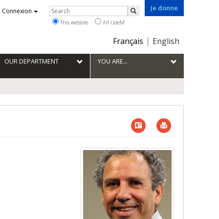
Je donne
Rechercher
Connexion
Search
This website
All UdeM
Choix
Français
English
de
la
OUR DEPARTMENT
YOU ARE...
langue
Vcard
Imprimer