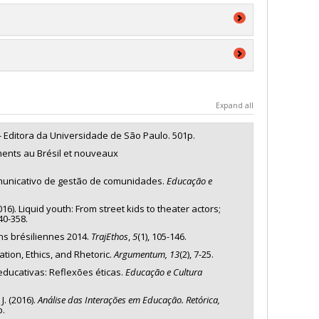
a
'exploration
Expand all
- Editora da Universidade de São Paulo. 501p.
ements au Brésil et nouveaux
comunicativo de gestão de comunidades.
Educação e
2016). Liquid youth: From street kids to theater actors;
340-358.
ons brésiliennes 2014.
TrajEthos
,
5
(1), 105-146.
tion, Ethics, and Rhetoric.
Argumentum, 13
(2), 7-25.
ducativas: Reflexões éticas.
Educação e Cultura
J. (2016).
Análise das Interações em Educação. Retórica,
p.