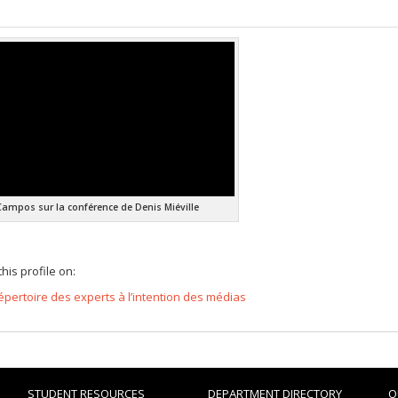
Campos sur la conférence de Denis Miéville
his profile on:
épertoire des experts à l’intention des médias
STUDENT RESOURCES
DEPARTMENT DIRECTORY
O