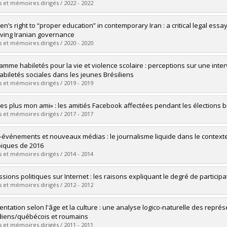
 et mémoires dirigés / 2022 - 2022
uate :
Monfared, Leila
ren’s right to “proper education” in contemporary Iran : a critical legal es
 :
Doctoral
ving Iranian governance
 :
Ph. D.
 et mémoires dirigés / 2020 - 2020
vers le document dans Papyrus
uate :
Bostani, Fateme
amme habiletés pour la vie et violence scolaire : perceptions sur une inte
 :
Doctoral
abiletés sociales dans les jeunes Brésiliens
 :
Ph. D.
 et mémoires dirigés / 2019 - 2019
vers le document dans Papyrus
uate :
Motta Carreiro, Camila
’es plus mon ami» : les amitiés Facebook affectées pendant les élections b
 :
Doctoral
 et mémoires dirigés / 2017 - 2017
 :
Ph. D.
vers le document dans Papyrus
uate :
Guimaraes Jorge de Lara, Mariana
événements et nouveaux médias : le journalisme liquide dans le context
 :
Master's
iques de 2016
 :
M. Sc.
 et mémoires dirigés / 2014 - 2014
vers le document dans Papyrus
uate :
Burg, Ana Paula
ssions politiques sur Internet : les raisons expliquant le degré de partici
 :
Master's
 et mémoires dirigés / 2012 - 2012
 :
M. Sc.
vers le document dans Papyrus
uate :
Truax, Frédéric
mentation selon l'âge et la culture : une analyse logico-naturelle des repr
 :
Master's
iens/québécois et roumains
 :
M. Sc.
 et mémoires dirigés / 2011 - 2011