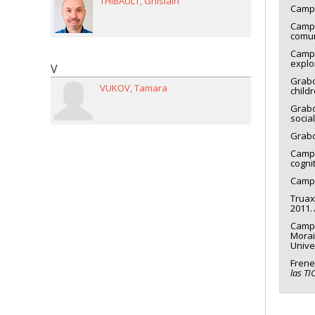
THIBAULT
Ghislain
Campo
Campo
comu
Campo
explo
V
Grabo
VUKOV
Tamara
child
Grabo
socia
Grabo
Campo
cogni
Campos
Truax
2011.
Campo
Morais
Unive
Frenet
las TI