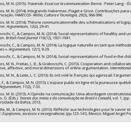
s, M. N. (2015).
Traversée. Essai sur la communication
. Berne : Peter Lang – É
s. M. N. (2014). Integrando Habermas, Piaget e Grize. Contribuições para um
nicação.
FAMECOS- Mídia, Cultura e Tecnologia, 20
(3), 966-996.
s. M. N. (2014). Théorie communicationnelle des schématisations et logiqu
rer.
Argumentum, 12
(2), 29-41.
vschi, C., & Campos, M. N. (2014). Social representations of healthy and
ren.
British Food Journal 116
(12), 1931-1941.
vschi, C., & Campos, M. N. (2014). La logique naturelle en tant que méthod
les ».
Argumentum, 12
(1), 9-29.
vschi, C., & Campos, M. N. (2014). Social representations of food in the chil
s, M. N., Freitas, L. B., & Grabovschi, C. (2013). Cooperation and collabora
tive, affective, and moral dimensions of online argumentation.
Internationa
, M. N., & Leite, L. C. (2013). Ils ont volé le français qui agonisait: l'argum
, F., & Campos, M. N. (2013). L'espace public en ligne et la jeuneusse québ
Argumentum, 11
(2), 7-33.
s. M. N. (2013). A Opinião na comunicação: Uma abordagem construtivista-críti
, O. (Éds.).
Teorias dos meios e da comunicação
no Brasil e Canadá
, vol. 1, (p
rsidade da Bahia, 2013.
te, M., & Campos, M. N. (2013). Réfléchir aux technologies pour le savoir et 
C: Espejismos, excessos
e incongruências
(pp.123-141). Mexico: Miguel Angel Po