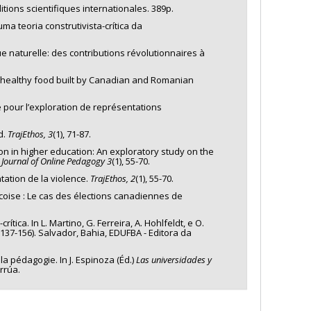
ditions scientifiques internationales. 389p.
a teoria construtivista-crítica da
e naturelle: des contributions révolutionnaires à
 unhealthy food built by Canadian and Romanian
e pour l’exploration de représentations
d.
TrajEthos,
3
(1), 71-87.
tion in higher education: An exploratory study on the
l Journal of Online Pedagogy 3
(1), 55-70.
entation de la violence.
TrajEthos, 2
(1), 55-70.
écoise : Le cas des élections canadiennes de
ca. In L. Martino, G. Ferreira, A. Hohlfeldt, e O.
p. 137-156). Salvador, Bahia, EDUFBA - Editora da
la pédagogie. In J. Espinoza (Éd.)
Las universidades y
rrúa.