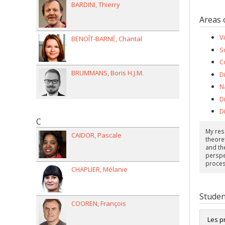
BARDINI
Thierry
Areas 
V
BENOÎT-BARNÉ
Chantal
S
C
BRUMMANS
Boris H.J.M.
D
N
D
D
C
My res
CAIDOR
Pascale
theore
and th
perspec
proces
CHAPLIER
Mélanie
Studen
COOREN
François
Les p