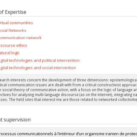
of Expertise
irtual communities
ocial Networks
ommunication network
iscourse ethics
atural logic
igital technologies and political intervention
igital technologies and social intervention
earch interests concern the development of three dimensions: epistemological
tical communication issues are dealt with from a critical constructivist approa
e social theory of communicative action, with a focus on the logic of language a
tives for analyzing multi-language discourse (as on the Internet), integrating na
ses. The field sites that interest me are those related to networked collectivit
t supervision
rocessus communicationnels à l’intérieur d’un organisme iranien de protec