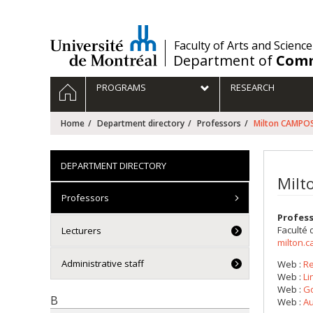
Passer
au
contenu
/
Faculty of Arts and Science
Department of
Comm
Navigation
HOME
PROGRAMS
RESEARCH
principale
Home
Department directory
Professors
Milton CAMPO
DEPARTMENT DIRECTORY
Milt
Professors
Profes
Faculté 
Lecturers
milton.
Administrative staff
Web :
R
Web :
Li
Web :
Go
B
Web :
Au