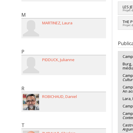
Lien 
LES J
Projet 
M
Lead 
THE 
MARTINEZ
Laura
Projet 
Fundi
Grant
Lead 
Public
P
Campo
PIDDUCK
Julianne
Burg,
médi
Campo
Cultu
Campos
R
An ac
ROBICHAUD
Daniel
Lara, 
Campo
Campo
Conte
T
Castro
Argum