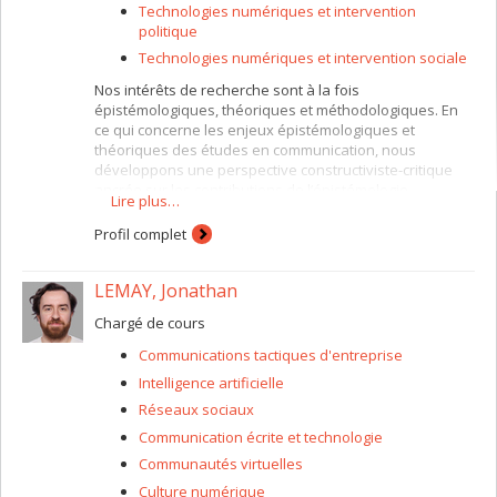
Technologies numériques et intervention
politique
Technologies numériques et intervention sociale
Nos intérêts de recherche sont à la fois
épistémologiques, théoriques et méthodologiques. En
ce qui concerne les enjeux épistémologiques et
théoriques des études en communication, nous
développons une perspective constructiviste-critique
ancrée sur les contributions de l’épistémologie
Lire plus…
génétique et de la théorie sociale de l’agir
communicationnel, ayant comme fondements la logique
Profil complet
du langage et l’éthique discursive Méthodologiquement,
nous adoptons des perspectives argumentatives visant
LEMAY, Jonathan
à analyser les discours multi-langagiers (comme ceux
d'Internet), intégrant la logique naturelle et les
Chargé de cours
processus de recherche-intervention sociale et
politique. Les terrains de recherche qui nous
Communications tactiques d'entreprise
intéressent sont ceux reliées aux collectivités en réseau
Intelligence artificielle
(communautés virtuelles, réseaux sociaux).
Réseaux sociaux
Communication écrite et technologie
Communautés virtuelles
Culture numérique