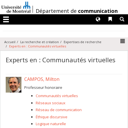
Passer
au
/
Département de
communication
contenu
Langues
Liens 
R
Menu
N
Accueil
La recherche et création
Expertises de recherche
Experts en : Communautés virtuelles
Experts en : Communautés virtuelles
CAMPOS, Milton
Professeur honoraire
Communautés virtuelles
Réseaux sociaux
Réseau de communication
Éthique discursive
Logique naturelle