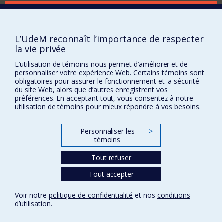
History of Science. His research on the imaginaries of
Comment soutenir le Département?
wireless technologies, the role of the concept of the
machine in media theories and the history of media
BESOIN D'AIDE?
theories has been published in journals such as
L’UdeM reconnaît l’importance de respecter
Configurations, VIEW, Canadian Literature, Canadian
Plan du site
la vie privée
Journal of Communication and Intermédialités. He is
Signaler une erreur
currently directing a Social Sciences and Humanities
L’utilisation de témoins nous permet d’améliorer et de
Research Council-funded research project and book
Accessibilité
personnaliser votre expérience Web. Certains témoins sont
project called "Look up ! A Media History of Aerial
obligatoires pour assurer le fonctionnement et la sécurité
Advertising" (2021-2025) on the history of aerial
FACULTÉ DES ARTS ET DES SCIENCES
du site Web, alors que d’autres enregistrent vos
advertising, examining the material infrastructures,
préférences. En acceptant tout, vous consentez à notre
theoretical models and popular reception of various
Nos départements et écoles
utilisation de témoins pour mieux répondre à vos besoins.
means of mass communication that use the sky as
Nos centres d'études
medium, frame or screen.
Personnaliser les
>
Nos programmes et cours
témoins
Tout refuser
Confidentialité
Tout accepter
Conditions d’utilisation
Paramètres des témoins
Voir notre
politique de confidentialité
et nos
conditions
Université de
Montréal
d’utilisation
.