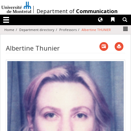
Passer
au
/
Department of
Communication
contenu
Langues
Liens 
R
Menu
N
Home
Department directory
Professors
Albertine THUNIER
Vcard
Imp
Albertine Thunier