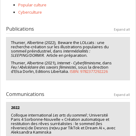
Popular culture
Cyberculture
Publications
Expand all
Thunier, Albertine (2022), Beware the LOLcats : une
recherche-création sur les illustrations populaires du
sommeil préindustriel, dans
Intermédialités :
SLEEPING/DORMIR
. Article en préparation.
Thunier, Albertine (2021),
Internet - Cyberf
éminisme
, dans
Feu ! Abécédaire des savoirs féministes
, sous la direction
d'Elsa Dorlin, Editions Libertalia.
ISBN: 9782377292226
Communications
Expand all
2022
Colloque international
Les arts du sommeil ;
Université
Paris 4 Sorbonne-Nouvelle « Création automatique et
restitution des rêves surréalistes : le sommeil (les
rêveries) de Desnos (re)vu par TikTok et Dream AI », avec
Aleksandra Kaminska