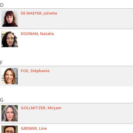
D
DE MAEYER
Juliette
DOONAN
Natalie
F
FOX
Stéphanie
G
GOLLMITZER
Mirjam
GRENIER
Line