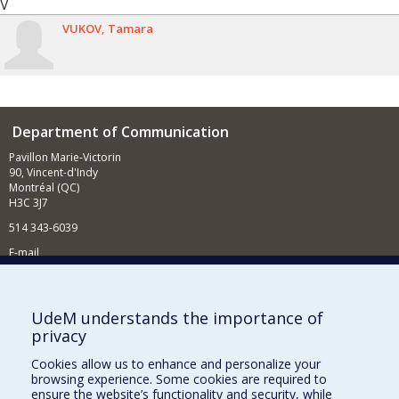
V
VUKOV
Tamara
Department of Communication
Pavillon Marie-Victorin
90, Vincent-d'Indy
Montréal (QC)
H3C 3J7
514 343-6039
E-mail
News and Activities (French)
Supporting the Department
UdeM understands the importance of
privacy
NEED HELP?
Cookies allow us to enhance and personalize your
Site map
browsing experience. Some cookies are required to
Report a problem
ensure the website’s functionality and security, while