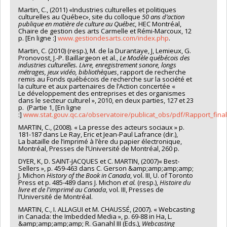
Martin, C., (2011) «Industries culturelles et politiques
culturelles au Québec», site du colloque
50 ans d’action
publique en matière de culture au Québec,
HEC Montréal,
Chaire de gestion des arts Carmelle et Rémi-Marcoux, 12
p. [En ligne :]
www.gestiondesarts.com/index.php
.
Martin, C. (2010) (resp.), M. de la Durantaye, J, Lemieux, G.
Pronovost, J.-P. Baillargeon et al.,
Le Modèle québécois des
industries culturelles. Livre, enregistrement sonore, longs
métrages, jeux vidéo, bibliothèques
, rapport de recherche
remis au Fonds québécois de recherche sur la société et
la culture et aux partenaires de l’Action concertée «
Le développement des entreprises et des organismes
dans le secteur culturel », 2010, en deux parties, 127 et 23
p. (Partie 1, [En ligne
:]
www.stat.gouv.qc.ca/observatoire/publicat_obs/pdf/
Rapport_fina
MARTIN, C., (2008). « La presse des acteurs sociaux » p.
181-187 dans Le Ray, Eric et Jean-Paul Lafrance (dir.),
La bataille de l’imprimé à l’ère du papier électronique,
Montréal, Presses de l’Université de Montréal, 260 p.
DYER, K, D. SAINT-JACQUES et C. MARTIN, (2007)« Best-
Sellers », p. 459-463 dans C. Gerson &amp;amp;amp;amp;
J. Michon
History of the Book in Canada
, vol. III, U. of Toronto
Press et p. 485-489 dans J. Michon
et
al.
(resp.),
Histoire du
livre et de l'imprimé au Canada
, vol. III, Presses de
l’Université de Montréal.
MARTIN, C., I. ALLAGUI et M. CHAUSSÉ, (2007). « Webcasting
in Canada: the Imbedded Media », p. 69-88 in Ha, L.
&amp;amp;amp;amp; R. Ganahl III (Eds.),
Webcasting