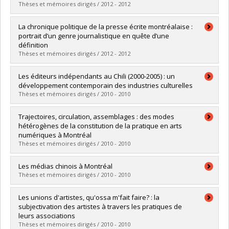
Diplôme obtenu :
M. Sc.
Thèses et mémoires dirigés / 2012 - 2012
Lien vers le document dans Papyrus
Diplômé(e) :
Allaire, Benoit
La chronique politique de la presse écrite montréalaise :
Cycle :
Doctorat
portrait d’un genre journalistique en quête d’une
Diplôme obtenu :
Ph. D.
définition
Lien vers le document dans Papyrus
Thèses et mémoires dirigés / 2012 - 2012
Diplômé(e) :
Poirier, Pénélope
Les éditeurs indépendants au Chili (2000-2005) : un
Cycle :
Maîtrise
développement contemporain des industries culturelles
Diplôme obtenu :
M. Sc.
Thèses et mémoires dirigés / 2010 - 2010
Lien vers le document dans Papyrus
Diplômé(e) :
Dominguez, Maria E.
Trajectoires, circulation, assemblages : des modes
Cycle :
Doctorat
hétérogènes de la constitution de la pratique en arts
Diplôme obtenu :
Ph. D.
numériques à Montréal
Lien vers le document dans Papyrus
Thèses et mémoires dirigés / 2010 - 2010
Diplômé(e) :
Charrieras, Damien
Les médias chinois à Montréal
Cycle :
Doctorat
Thèses et mémoires dirigés / 2010 - 2010
Diplôme obtenu :
Ph. D.
Lien vers le document dans Papyrus
Diplômé(e) :
Li, Yanhong
Les unions d'artistes, qu'ossa m'fait faire? : la
Cycle :
Maîtrise
subjectivation des artistes à travers les pratiques de
Diplôme obtenu :
M. Sc.
leurs associations
Lien vers le document dans Papyrus
Thèses et mémoires dirigés / 2010 - 2010