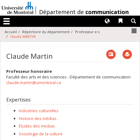
Passer
au
/
Département de
communication
contenu
Langues
Liens 
R
Menu
N
Accueil
Répertoire du département
Professeur·e·s
Claude MARTIN
Vcard
Imp
Claude Martin
Professeur honoraire
Faculté des arts et des sciences - Département de communication
claude.martin@umontreal.ca
Expertises
Industries culturelles
Histoire des médias
Études des medias
Sociologie de la culture