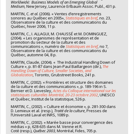
Worldwide: Business Models of an Emerging Global
Medium,
New Jersey, Laurence Erlbaum Assoc. Publ., 431 p.
MARTIN, C.
et al.
(2006). « Ventes d’enregistrements
sonores au Québec en 2005»,
Statistiques
en bref
,
no. 23,
Observatoire de la culture et des communications du
Québec, hiver 2006, 11 p.
MARTIN, C., I. ALLAGUI, M. CHAUSSÉ et M. DOMINGUEZ,
(2004). « Les organismes de représentation et de
promotion du secteur de la culture et des
communications », numéro de
Statistiques
en bref
,
no 7,
Observatoire de la culture et des communications du
Québec, automne 04, 8 p.
MARTIN, Claude, (2004). « The Industrial Handling Down of
Culture », p. 81-87 dans Jean-Paul Baillargeon (dir.),
The
Handling Down of Culture, Smaller
Societies, and
Globalization
,
Toronto, Grubstreet Books, 241 p.
MARTIN, C, (2002). « Frontières et structure des domaines
de la culture et des communications », p. 189-196 in S.
Bernier et D. Lievesley,
Actes du Colloque international sur les
statistiques culturelles
Montréal, 20-23 octobre 2002
, UNESCO
et Québec, Institut de la statistique, 526 p.
MARTIN, C., (2002). « Culture et économie »
,
p. 281-300 dans
D. Lemieux et al. (resp.),
Traité
de la culture
, Presses de
l’Université Laval et INRS, 1089 p.
MARTIN, C., (2002). « Marée basse pour convergence des
médias » p, 628-635 dans M. Venne et R.
Coté (resp.),
Québec 2003,
Montréal, Fides, 705 p.