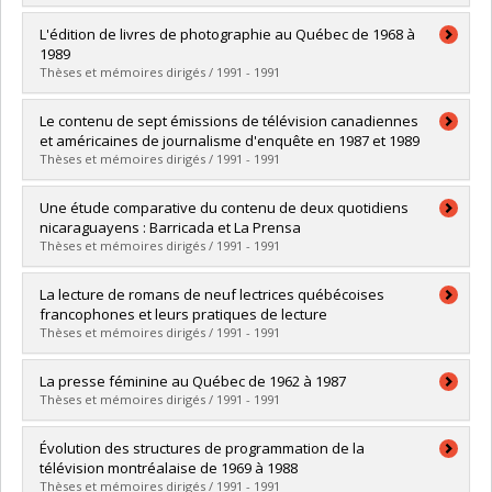
Lien vers le document dans Papyrus
Diplômé(e) :
Losier, Anne-Marie
L'édition de livres de photographie au Québec de 1968 à
Cycle :
Maîtrise
1989
Diplôme obtenu :
M. Sc.
Thèses et mémoires dirigés / 1991 - 1991
Lien vers le document dans Papyrus
Diplômé(e) :
Allaire, Benoît
Le contenu de sept émissions de télévision canadiennes
Cycle :
Maîtrise
et américaines de journalisme d'enquête en 1987 et 1989
Diplôme obtenu :
M. Sc.
Thèses et mémoires dirigés / 1991 - 1991
Lien vers le document dans Papyrus
Diplômé(e) :
Benoit, Claude
Une étude comparative du contenu de deux quotidiens
Cycle :
Maîtrise
nicaraguayens : Barricada et La Prensa
Diplôme obtenu :
M. Sc.
Thèses et mémoires dirigés / 1991 - 1991
Lien vers le document dans Papyrus
Diplômé(e) :
Vega Ortega, Alicia de la Concepción
La lecture de romans de neuf lectrices québécoises
Cycle :
Maîtrise
francophones et leurs pratiques de lecture
Diplôme obtenu :
M. Sc.
Thèses et mémoires dirigés / 1991 - 1991
Lien vers le document dans Papyrus
Diplômé(e) :
Cloutier, Alice
La presse féminine au Québec de 1962 à 1987
Cycle :
Maîtrise
Thèses et mémoires dirigés / 1991 - 1991
Diplôme obtenu :
M. Sc.
Lien vers le document dans Papyrus
Diplômé(e) :
Hébert, Louise
Évolution des structures de programmation de la
Cycle :
Maîtrise
télévision montréalaise de 1969 à 1988
Diplôme obtenu :
M. Sc.
Thèses et mémoires dirigés / 1991 - 1991