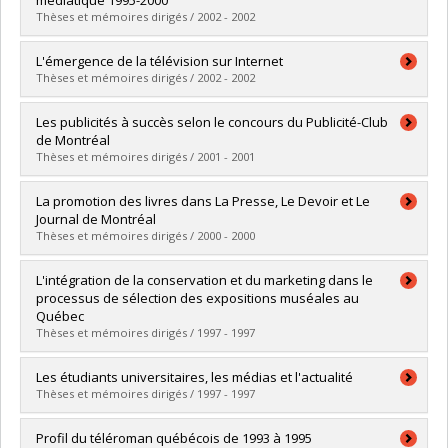
médiatique 1995-2000
Diplôme obtenu :
Ph. D.
Thèses et mémoires dirigés / 2002 - 2002
Lien vers le document dans Papyrus
Diplômé(e) :
Dominguez, María Eugenia
L'émergence de la télévision sur Internet
Cycle :
Maîtrise
Thèses et mémoires dirigés / 2002 - 2002
Diplôme obtenu :
M. Sc.
Lien vers le document dans Papyrus
Diplômé(e) :
Chaussé, Marylaine
Les publicités à succès selon le concours du Publicité-Club
Cycle :
Maîtrise
de Montréal
Diplôme obtenu :
M. Sc.
Thèses et mémoires dirigés / 2001 - 2001
Lien vers le document dans Papyrus
Diplômé(e) :
Allagui, Ilhem
La promotion des livres dans La Presse, Le Devoir et Le
Cycle :
Maîtrise
Journal de Montréal
Diplôme obtenu :
M. Sc.
Thèses et mémoires dirigés / 2000 - 2000
Lien vers le document dans Papyrus
Diplômé(e) :
Musoni, Bernard
L'intégration de la conservation et du marketing dans le
Cycle :
Maîtrise
processus de sélection des expositions muséales au
Diplôme obtenu :
M. Sc.
Québec
Lien vers le document dans Papyrus
Thèses et mémoires dirigés / 1997 - 1997
Diplômé(e) :
Parent, Simon-Yves
Les étudiants universitaires, les médias et l'actualité
Cycle :
Maîtrise
Thèses et mémoires dirigés / 1997 - 1997
Diplôme obtenu :
M. Sc.
Lien vers le document dans Papyrus
Diplômé(e) :
Thibeault, Julie
Profil du téléroman québécois de 1993 à 1995