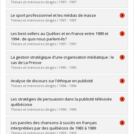
Cycle :
Maîtrise
Thèses et mémoires dirigés / 1997 - 1997
Diplôme obtenu :
M. Sc.
Lien vers le document dans Papyrus
Diplômé(e) :
Goudreau, Nathalie
Le sport professionnel et les médias de masse
Cycle :
Maîtrise
Thèses et mémoires dirigés / 1997 - 1997
Diplôme obtenu :
M. Sc.
Lien vers le document dans Papyrus
Diplômé(e) :
Merciari, Christian
Les best-sellers au Québec et en France entre 1989 et
Cycle :
Maîtrise
1994 : de quoi nous parlent-ils?
Diplôme obtenu :
M. Sc.
Thèses et mémoires dirigés / 1997 - 1997
Lien vers le document dans Papyrus
Diplômé(e) :
Riel, Nadine
La gestion stratégique d'une organisation médiatique : le
Cycle :
Maîtrise
cas de La Presse
Diplôme obtenu :
M. Sc.
Thèses et mémoires dirigés / 1995 - 1995
Lien vers le document dans Papyrus
Diplômé(e) :
Bassez, Élodie
Analyse de discours sur l'éthique en publicité
Cycle :
Maîtrise
Thèses et mémoires dirigés / 1994 - 1994
Diplôme obtenu :
M. Sc.
Lien vers le document dans Papyrus
Diplômé(e) :
Bergeron, Caroline
Les stratégies de persuasion dans la publicité télévisée
Cycle :
Maîtrise
québécoise
Diplôme obtenu :
M. Sc.
Thèses et mémoires dirigés / 1994 - 1994
Lien vers le document dans Papyrus
Diplômé(e) :
Giguère, David
Les paroles des chansons à succès en français
Cycle :
Maîtrise
interprétées par des québécois de 1983 à 1989
Diplôme obtenu :
M. Sc.
Thèses et mémoires dirigés / 1993 - 1993