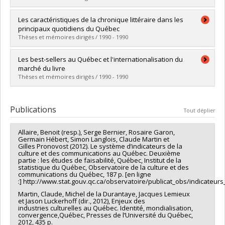
Lien vers le document dans Papyrus
Diplômé(e) :
Anbar, Frida
Les caractéristiques de la chronique littéraire dans les
Cycle :
Maîtrise
principaux quotidiens du Québec
Diplôme obtenu :
M. Sc.
Thèses et mémoires dirigés / 1990 - 1990
Lien vers le document dans Papyrus
Diplômé(e) :
Suissa, Lucie
Les best-sellers au Québec et l'internationalisation du
Cycle :
Maîtrise
marché du livre
Diplôme obtenu :
M. Sc.
Thèses et mémoires dirigés / 1990 - 1990
Lien vers le document dans Papyrus
Diplômé(e) :
Bonnassieux, Marie-Pierre
Cycle :
Maîtrise
Publications
Tout déplier
Diplôme obtenu :
M. Sc.
Lien vers le document dans Papyrus
Allaire, Benoit (resp.), Serge Bernier, Rosaire Garon,
Germain Hébert, Simon Langlois, Claude Martin et
Gilles Pronovost (2012). Le système d’indicateurs de la
culture et des communications au Québec. Deuxième
partie : les études de faisabilité, Québec, Institut de la
statistique du Québec, Observatoire de la culture et des
communications du Québec, 187 p. [en ligne
:] http://www.stat.gouv.qc.ca/observatoire/publicat_obs/indicateurs_
Martin, Claude, Michel de la Durantaye, Jacques Lemieux
et Jason Luckerhoff (dir., 2012), Enjeux des
industries culturelles au Québec. Identité, mondialisation,
convergence,Québec, Presses de l’Université du Québec,
2012, 435 p.