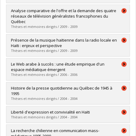
Diplômé(e) :
Gauthier, Maude
Analyse comparative de l'offre et la demande des quatre
Cycle :
Maîtrise
réseaux de télévision généralistes francophones du
Diplôme obtenu :
M. Sc.
Québec
Lien vers le document dans Papyrus
Thèses et mémoires dirigés / 2009 - 2009
Diplômé(e) :
Barrette, Dominique
Présence de la musique haïtienne dans la radio locale en
Cycle :
Maîtrise
Haïti : enjeux et perspective
Diplôme obtenu :
M. Sc.
Thèses et mémoires dirigés / 2009 - 2009
Lien vers le document dans Papyrus
Diplômé(e) :
Richemond, Edric Richard
Le Web arabe à succès : une étude empirique d'un
Cycle :
Maîtrise
espace médiatique émergent
Diplôme obtenu :
M. Sc.
Thèses et mémoires dirigés / 2006 - 2006
Lien vers le document dans Papyrus
Diplômé(e) :
Allagui, Ilhem
Histoire de la presse quotidienne au Québec de 1945 à
Cycle :
Doctorat
1995
Diplôme obtenu :
Ph. D.
Thèses et mémoires dirigés / 2004 - 2004
Lien vers le document dans Papyrus
Diplômé(e) :
Jacob, Louis
Liberté d'expression et convivialité en Haïti
Cycle :
Maîtrise
Thèses et mémoires dirigés / 2004 - 2004
Diplôme obtenu :
M. Sc.
Lien vers le document dans Papyrus
Diplômé(e) :
Antoine, Paul
La recherche chilienne en communication mass-
Cycle :
Doctorat