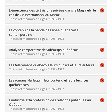
Lien vers le document dans Papyrus
Diplômé(e) :
Blain, Véronique
L'émergence des télévisions privées dans le Maghreb : le
Cycle :
Maîtrise
cas de 2M International au Maroc
Diplôme obtenu :
M. Sc.
Thèses et mémoires dirigés / 1993 - 1993
Lien vers le document dans Papyrus
Diplômé(e) :
Bouchaara, Taoufik
Le contenu de la bande dessinée québécoise
Cycle :
Maîtrise
contemporaine
Diplôme obtenu :
M. Sc.
Thèses et mémoires dirigés / 1993 - 1993
Lien vers le document dans Papyrus
Diplômé(e) :
Huard, Pierre
Analyse comparative de vidéoclips québécois
Cycle :
Maîtrise
Thèses et mémoires dirigés / 1993 - 1993
Diplôme obtenu :
M. Sc.
Lien vers le document dans Papyrus
Diplômé(e) :
Yelle, François
Les téléromans québécois leurs publics et leurs auteurs
Cycle :
Maîtrise
Thèses et mémoires dirigés / 1992 - 1992
Diplôme obtenu :
M. Sc.
Lien vers le document dans Papyrus
Diplômé(e) :
Lapointe, Anne
Les romans Harlequin, leur contenu et leurs lectrices
Cycle :
Maîtrise
québécoises
Diplôme obtenu :
M. Sc.
Thèses et mémoires dirigés / 1992 - 1992
Lien vers le document dans Papyrus
Diplômé(e) :
Deputter, Barbara Anne
L'industrie et la profession des relations publiques au
Cycle :
Maîtrise
Québec
Diplôme obtenu :
M. Sc.
Thèses et mémoires dirigés / 1992 - 1992