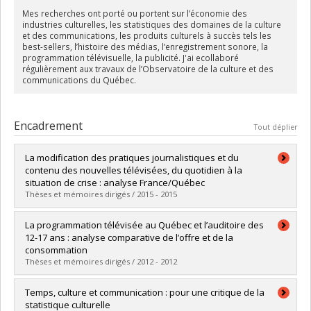
Mes recherches ont porté ou portent sur l’économie des
industries culturelles, les statistiques des domaines de la culture
et des communications, les produits culturels à succès tels les
best-sellers, l’histoire des médias, l’enregistrement sonore, la
programmation télévisuelle, la publicité. J'ai ecollaboré
régulièrement aux travaux de l’Observatoire de la culture et des
communications du Québec.
Encadrement
Tout déplier
La modification des pratiques journalistiques et du
contenu des nouvelles télévisées, du quotidien à la
situation de crise : analyse France/Québec
Thèses et mémoires dirigés / 2015 - 2015
Diplômé(e) :
Carignan, Marie-Eve
La programmation télévisée au Québec et l’auditoire des
Cycle :
Doctorat
12-17 ans : analyse comparative de l’offre et de la
Diplôme obtenu :
Ph. D.
consommation
Lien vers le document dans Papyrus
Thèses et mémoires dirigés / 2012 - 2012
Diplômé(e) :
Cloutier, Claudia
Temps, culture et communication : pour une critique de la
Cycle :
Maîtrise
statistique culturelle