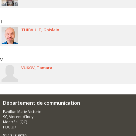
T
THIBAULT
Ghislain
V
VUKOV
Tamara
Département de communication
Pavillon Marie-Victorin
90, Vincent-d'Indy
Montréal (QC)
H3C 3J7
514 343-6039