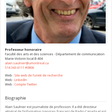
Professeur honoraire
Faculté des arts et des sciences - Département de communication
Marie-Victorin
local B-404
alain.saulnier@umontreal.ca
514 343-6111 #0806
Web :
Site web de l’unité de recherche
Web :
LinkedIn
Web :
Compte Twitter
Biographie
Alain Saulnier est journaliste de profession. Il a été directeur
général de l’information (services français) de Radio-Canada et est