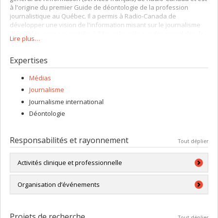
à l'origine du premier Guide de déontologie de la profession
journalistique au Québec. Il a permis à Radio-Canada de
développer une vision de l'information misant sur le journalisme
d'enquête, ce qui a contribué à lever le voile sur des scandales, la
Lire plus…
corruption, le financement occulte et d'autres sujets d'intérêt.
Expertises
Médias
Journalisme
Journalisme international
Déontologie
Responsabilités et rayonnement
Tout déplier
Activités clinique et professionnelle
Animation au Canal Savoir chaque année de plusieurs
Organisation d’événements
émissions télé pour le Fonds Graham Spry.
Voir
:
http://www.canalsavoir.tv/emission/avenirRC
Coordination au département de communication, de la
Conférence extraordinaire sur l’avenir de la diffusion,
Projets de recherche
Tout déplier