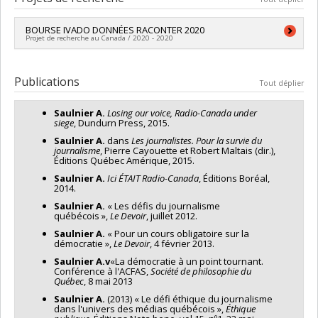
de la distribution, de la production et de la création
francophones à l’ère numérique (CEMAD),
Voir :
BOURSE IVADO DONNÉES RACONTER 2020
https://www.aqpm.ca/nouvelles-aqpm/716/visionnez-
Projet de recherche au Canada / 2020 - 2020
la-conference-cemad-en-integralite
Sources de financement :
SPIIE/Secrétariat des programmes
interorganismes à l’intention des établissements
Publications
Tout déplier
Programmes de subvention :
PVXXXXXX-Fonds d'excellence
en recherche Apogée Canada/Bourse
Saulnier A.
Losing our voice, Radio-Canada under
siege
, Dundurn Press, 2015.
Saulnier A.
dans
Les journalistes. Pour la survie du
journalisme
, Pierre Cayouette et Robert Maltais (dir.),
Éditions Québec Amérique, 2015.
Saulnier A.
Ici ÉTAIT Radio-Canada
, Éditions Boréal,
2014.
Saulnier A.
« Les défis du journalisme
québécois »,
Le Devoir
, juillet 2012.
Saulnier A.
« Pour un cours obligatoire sur la
démocratie »,
Le Devoir
, 4 février 2013.
Saulnier A.v
«La démocratie à un point tournant.
Conférence à l'ACFAS,
Société de philosophie du
Québec
, 8 mai 2013
Saulnier A.
(2013) « Le défi éthique du journalisme
dans l'univers des médias québécois »,
Éthique