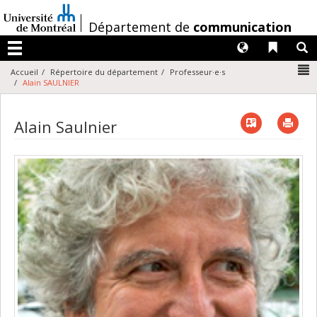
Passer
au
/
Département de
communication
contenu
Langues
Liens 
R
Menu
N
Accueil
Répertoire du département
Professeur·e·s
Alain SAULNIER
Vcard
Imp
Alain Saulnier