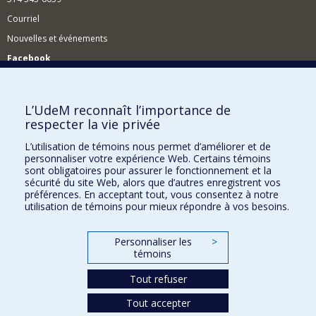
Courriel
Nouvelles et événements
Facebook
Réseau des diplômés (RDDCom)
Comment soutenir le Département?
L’UdeM reconnaît l’importance de
respecter la vie privée
BESOIN D'AIDE?
L’utilisation de témoins nous permet d’améliorer et de
Plan du site
personnaliser votre expérience Web. Certains témoins
Signaler une erreur
sont obligatoires pour assurer le fonctionnement et la
sécurité du site Web, alors que d’autres enregistrent vos
Accessibilité
préférences. En acceptant tout, vous consentez à notre
utilisation de témoins pour mieux répondre à vos besoins.
FACULTÉ DES ARTS ET DES SCIENCES
Nos départements et écoles
Personnaliser les
>
témoins
Nos centres d'études
Tout refuser
Nos programmes et cours
Tout accepter