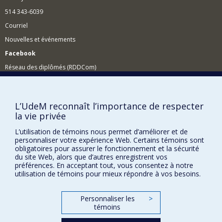
514 343-6039
Courriel
Nouvelles et événements
Facebook
Réseau des diplômés (RDDCom)
Comment soutenir le Département?
BESOIN D'AIDE?
L’UdeM reconnaît l’importance de respecter
la vie privée
Plan du site
Signaler une erreur
L’utilisation de témoins nous permet d’améliorer et de
personnaliser votre expérience Web. Certains témoins sont
Accessibilité
obligatoires pour assurer le fonctionnement et la sécurité
du site Web, alors que d’autres enregistrent vos
FACULTÉ DES ARTS ET DES SCIENCES
préférences. En acceptant tout, vous consentez à notre
utilisation de témoins pour mieux répondre à vos besoins.
Nos départements et écoles
Nos centres d'études
Personnaliser les
>
témoins
Nos programmes et cours