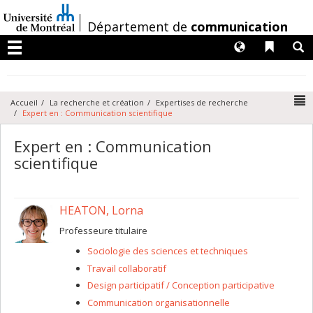
Passer
au
/
Département de
communication
contenu
Langues
Liens 
R
Menu
N
Accueil
La recherche et création
Expertises de recherche
Expert en : Communication scientifique
Expert en : Communication
scientifique
HEATON, Lorna
Professeure titulaire
Sociologie des sciences et techniques
Travail collaboratif
Design participatif / Conception participative
Communication organisationnelle