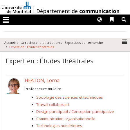
Passer
au
/
Département de
communication
contenu
Langues
Liens 
R
Menu
N
Accueil
La recherche et création
Expertises de recherche
Expert en : Études théâtrales
Expert en : Études théâtrales
HEATON, Lorna
Professeure titulaire
Sociologie des sciences et techniques
Travail collaboratif
Design participatif / Conception participative
Communication organisationnelle
Technologies numériques