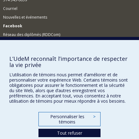
Courriel
Nouvelles et événements
Facebook
Réseau des diplômés (RDDCom)
Comment soutenir le Département?
BESOIN D'AIDE?
L’UdeM reconnaît l’importance de respecter
la vie privée
Plan du site
Signaler une erreur
L’utilisation de témoins nous permet d’améliorer et de
personnaliser votre expérience Web. Certains témoins sont
Accessibilité
obligatoires pour assurer le fonctionnement et la sécurité
du site Web, alors que d’autres enregistrent vos
FACULTÉ DES ARTS ET DES SCIENCES
préférences. En acceptant tout, vous consentez à notre
utilisation de témoins pour mieux répondre à vos besoins.
Nos départements et écoles
Nos centres d'études
Personnaliser les
>
témoins
Nos programmes et cours
Tout refuser