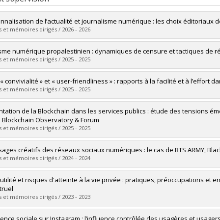
nnalisation de l’actualité et journalisme numérique : les choix éditoriaux 
 et mémoires dirigés / 2026 - 2026
uate :
Mandolini, Nicolas
isme numérique propalestinien : dynamiques de censure et tactiques de r
 :
Master's
 et mémoires dirigés / 2025 - 2025
 :
M.A.
vers le document dans Papyrus
uate :
Aouam, Adel
« convivialité » et « user-friendliness » : rapports à la facilité et à l’effort d
 :
Master's
 et mémoires dirigés / 2025 - 2025
 :
M. Sc.
vers le document dans Papyrus
uate :
Robin, Chanel
ntation de la Blockchain dans les services publics : étude des tensions ém
 :
Master's
 Blockchain Observatory & Forum
 :
M. Sc.
 et mémoires dirigés / 2025 - 2025
vers le document dans Papyrus
uate :
Ceinos Dumont, Marvin
sages créatifs des réseaux sociaux numériques : le cas de BTS ARMY, Blac
 :
Master's
 et mémoires dirigés / 2024 - 2024
 :
M.S.I.
vers le document dans Papyrus
uate :
Housseaux, Christopher
utilité et risques d'atteinte à la vie privée : pratiques, préoccupations et 
 :
Master's
ruel
 :
M. Sc.
 et mémoires dirigés / 2023 - 2023
vers le document dans Papyrus
uate :
Rudaz, Pauline
luence sociale sur Instagram : l’influence contrôlée des usagères et usager