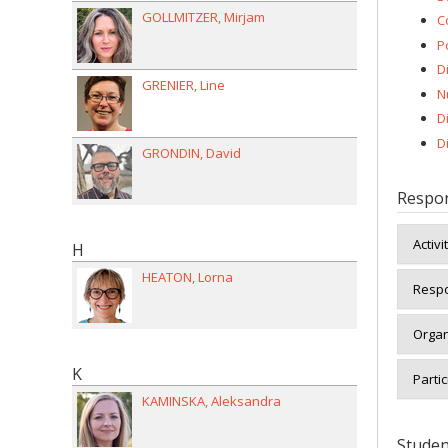
GOLLMITZER
Mirjam
C
P
D
GRENIER
Line
N
Di
D
GRONDIN
David
Respon
Activi
H
HEATON
Lorna
Respo
Organ
K
Partic
KAMINSKA
Aleksandra
Studen