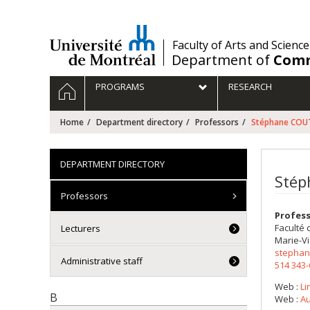
Passer
au
contenu
/
Faculty of Arts and Science
Department of
Comm
Navigation
HOME
PROGRAMS
RESEARCH
principale
Home
Department directory
Professors
Stéphane COU
DEPARTMENT DIRECTORY
Stép
Professors
Profes
Faculté 
Lecturers
Marie-Vi
stephan
Administrative staff
514 343
Web :
Li
B
Web :
Au