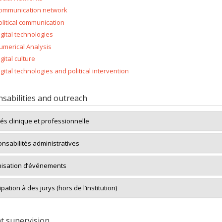
ommunication network
olitical communication
igital technologies
umerical Analysis
gital culture
igital technologies and political intervention
sabilities and outreach
tés clinique et professionnelle
nsabilités administratives
isation d’événements
ipation à des jurys (hors de l’institution)
t supervision