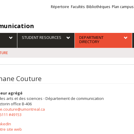
Liens
Répertoire
Facultés
Bibliothèques
Plan campus
externes
unication
STUDENT RESOURCES
DEPARTMENT
DIRECTORY
TURE
hane Couture
seur agrégé
des arts et des sciences - Département de communication
ctorin
office B-406
e.couture@umontreal.ca
-6111 #49153
nkedIn
tre site web