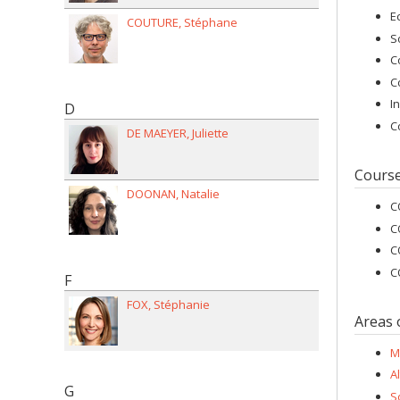
E
COUTURE
Stéphane
S
C
C
I
D
C
DE MAEYER
Juliette
Cours
DOONAN
Natalie
C
C
C
C
F
FOX
Stéphanie
Areas 
M
A
G
S