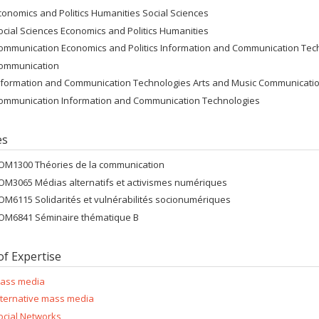
conomics and Politics Humanities Social Sciences
ocial Sciences Economics and Politics Humanities
ommunication Economics and Politics Information and Communication Tec
ommunication
nformation and Communication Technologies Arts and Music Communicati
ommunication Information and Communication Technologies
es
OM1300 Théories de la communication
OM3065 Médias alternatifs et activismes numériques
OM6115 Solidarités et vulnérabilités socionumériques
OM6841 Séminaire thématique B
of Expertise
ass media
lternative mass media
ocial Networks