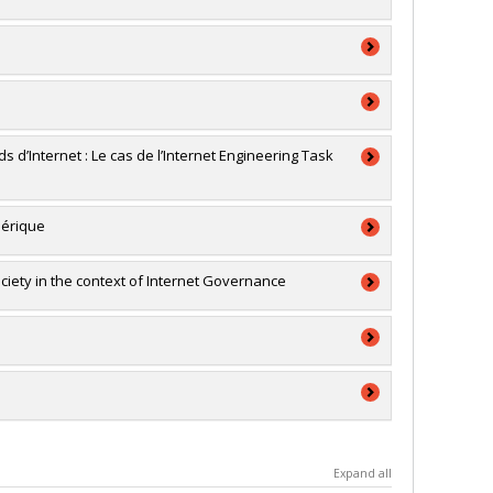
a
RSC)
ontemporains de la liberté d'expression
d’Internet : Le cas de l’Internet Engineering Task
arah Choukah
a
mérique
RSC)
ale
society in the context of Internet Governance
a
'exploration
a
Expand all