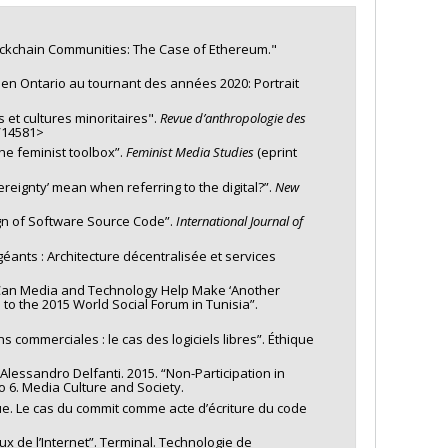
lockchain Communities: The Case of Ethereum."
en Ontario au tournant des années 2020: Portrait
 et cultures minoritaires".
Revue d’anthropologie des
c/14581>
he feminist toolbox”.
Feminist Media Studies
(eprint
reignty’ mean when referring to the digital?”.
New
ign of Software Source Code”.
International Journal of
ants : Architecture décentralisée et services
 “Can Media and Technology Help Make ‘Another
o the 2015 World Social Forum in Tunisia”.
commerciales : le cas des logiciels libres”. Éthique
lessandro Delfanti. 2015. “Non-Participation in
no 6. Media Culture and Society.
que. Le cas du commit comme acte d’écriture du code
x de l’Internet”. Terminal. Technologie de