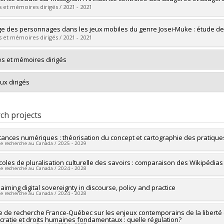
 :
Master's
 et mémoires dirigés / 2021 - 2021
 :
M. Sc.
vers le document dans Papyrus
uate :
Boucher, Samantha
ge des personnages dans les jeux mobiles du genre Josei-Muke : étude de 
 :
Master's
 et mémoires dirigés / 2021 - 2021
 :
M. Sc.
vers le document dans Papyrus
uate :
Gong, Manti
s et mémoires dirigés
 :
Master's
 :
M.A.
ux dirigés
vers le document dans Papyrus
ch projects
tances numériques : théorisation du concept et cartographie des pratique
de recherche au Canada / 2025 - 2029
researcher :
coles de pluralisation culturelle des savoirs : comparaison des Wikipédias
Stéphane Couture
de recherche au Canada / 2024 - 2028
searchers :
Guillaume Latzko-Toth
,
Sophie Toupin
ng sources:
CRSH/Conseil de recherches en sciences humaines du Canad
researcher :
laiming digital sovereignty in discourse, policy and practice
Nathalie Casemajor-Loustau
 programs:
PVXXXXXX-Subvention Savoir
de recherche au Canada / 2024 - 2028
searchers :
Stéphane Couture
ng sources:
CRSH/Conseil de recherches en sciences humaines du Canad
researcher :
e de recherche France-Québec sur les enjeux contemporains de la liberté d
Stéphane Couture
 programs:
PVXXXXXX-Subvention Savoir
ratie et droits humaines fondamentaux : quelle régulation?
searchers :
Mark Raymond
,
Jeremy Shtern
,
Sophie Toupin