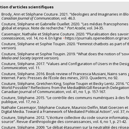
tion d'articles scientifiques
Brody, Ann et Stéphane Couture. 2021. "Ideologies and Imaginaries in B
Canadian Journal of Communication
, vol. 46.3.
Couture, Stéphane et Gabrielle Ouellet. 2020. "Les médias francophones 
global et enjeux. Note de recherche."
Port Acadie
, vol. 34-35.
Casemajor, Nathalie et Stéphane Couture. 2020. “Pluralisation des savoirs
connaissances,
vol. 14, no 4. En ligne
<
https://journals.openedition.org/ra
Couture, Stéphane et Sophie Toupin. 2020. “Feminist chatbots as part of t
version).
Couture, Stéphane et Sophie Toupin. 2019. “What does the notion of ‘sove
Media and Society
(eprint version).
Couture, Stéphane. 2017. “Values and Configuration of Users in the Des
Communication,
vol. 11.
Couture, Stéphane. 2016. Book review of Francesca Musiani, Nains sans gé
Internet. Paris: Presses de l’École des mines, 2013. Quaderni, no 92.
Couture, Stéphane, Gretchen King, Sophie Toupin et Becky Lentz. 2016.
World Possible’? Reflections from the Media@McGill Research Delegation t
Canadian Journal of Communication, vol. 41, no 1, p. 157-167.
Couture, Stéphane. 2015. “Le contrôle des communs numériques à des fins 
publique, vol. 17, no 2.
Nathalie Casemajor, Stéphane Couture, Mauricio Delfin, Matt Goerzen et A
Digital Media. Toward a Framework of Mediated Political Action”, vol. 37, 
Couture, Stéphane. 2012. “L’écriture collective du code source informati
source”. Revue d’anthropologie des connaissances, vol. 6, no 1, p. 21-42.
Couture, Stéphane. 2009. “Le débat étasunien sur la neutralité des réseau