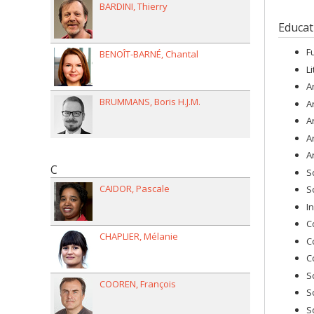
BARDINI
Thierry
Educat
F
BENOÎT-BARNÉ
Chantal
L
A
BRUMMANS
Boris H.J.M.
A
A
A
A
C
S
CAIDOR
Pascale
S
I
C
CHAPLIER
Mélanie
C
C
S
COOREN
François
S
S