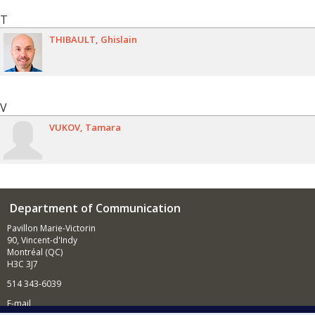
T
THIBAULT
Ghislain
V
VUKOV
Tamara
Department of Communication
Pavillon Marie-Victorin
90, Vincent-d'Indy
Montréal (QC)
H3C 3J7
514 343-6039
E-mail