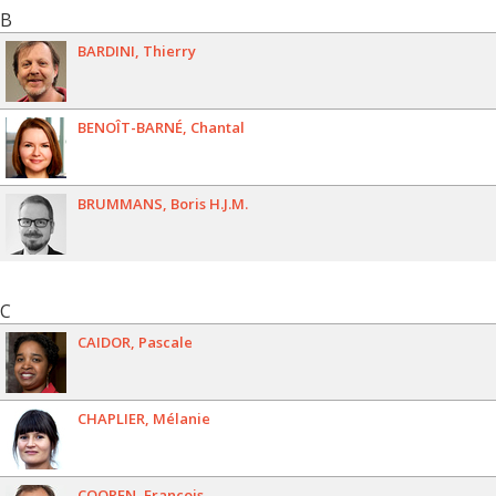
B
BARDINI
Thierry
BENOÎT-BARNÉ
Chantal
BRUMMANS
Boris H.J.M.
C
CAIDOR
Pascale
CHAPLIER
Mélanie
COOREN
François