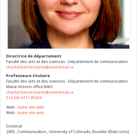
Directrice de département
Faculté des arts et des sciences - Département de communication
chantal.benoit-barne@umontreal.ca
Professeure titulaire
Faculté des arts et des sciences - Département de communication
Marie-Victorin
office B401
chantal.benoit-barne@umontreal.ca
514 343-6111 #5029
Web :
Autre site web
Web :
Autre site web
Doctorat
2003 , Communication , University of Colorado, Boulder (États-Unis)