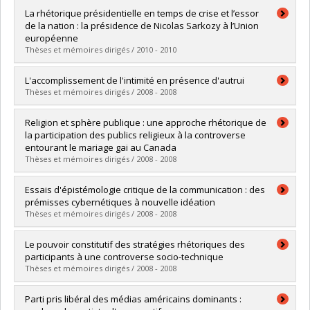
Graduate :
Gagné, Pascal
La rhétorique présidentielle en temps de crise et l’essor
Cycle :
Master's
de la nation : la présidence de Nicolas Sarkozy à l’Union
Grade :
M. Sc.
européenne
Lien vers le document dans Papyrus
Thèses et mémoires dirigés / 2010 - 2010
Graduate :
Bonneau, Ophélie
L'accomplissement de l'intimité en présence d'autrui
Cycle :
Master's
Thèses et mémoires dirigés / 2008 - 2008
Grade :
M. Sc.
Lien vers le document dans Papyrus
Graduate :
Pelletier, Émilie
Religion et sphère publique : une approche rhétorique de
Cycle :
Master's
la participation des publics religieux à la controverse
Grade :
M. Sc.
entourant le mariage gai au Canada
Lien vers le document dans Papyrus
Thèses et mémoires dirigés / 2008 - 2008
Graduate :
Basque, Joëlle
Essais d'épistémologie critique de la communication : des
Cycle :
Master's
prémisses cybernétiques à nouvelle idéation
Grade :
M. Sc.
Thèses et mémoires dirigés / 2008 - 2008
Lien vers le document dans Papyrus
Graduate :
Trudel, Dominique
Le pouvoir constitutif des stratégies rhétoriques des
Cycle :
Master's
participants à une controverse socio-technique
Grade :
M. Sc.
Thèses et mémoires dirigés / 2008 - 2008
Lien vers le document dans Papyrus
Graduate :
McDonald, James
Parti pris libéral des médias américains dominants :