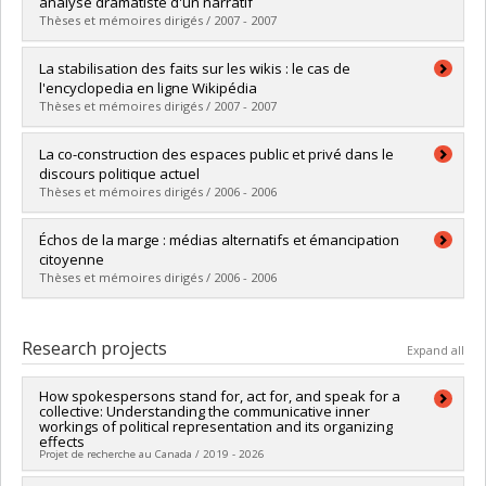
Cycle :
Master's
analyse dramatiste d'un narratif
Grade :
M. Sc.
Thèses et mémoires dirigés / 2007 - 2007
Lien vers le document dans Papyrus
Graduate :
Hinse, Geneviève
La stabilisation des faits sur les wikis : le cas de
Cycle :
Master's
l'encyclopedia en ligne Wikipédia
Grade :
M. Sc.
Thèses et mémoires dirigés / 2007 - 2007
Lien vers le document dans Papyrus
Graduate :
Bencherki, Nicolas
La co-construction des espaces public et privé dans le
Cycle :
Master's
discours politique actuel
Grade :
M. Sc.
Thèses et mémoires dirigés / 2006 - 2006
Lien vers le document dans Papyrus
Graduate :
Lapierre, Marie-Anne
Échos de la marge : médias alternatifs et émancipation
Cycle :
Master's
citoyenne
Grade :
M. Sc.
Thèses et mémoires dirigés / 2006 - 2006
Lien vers le document dans Papyrus
Graduate :
Mailloux-Béïque, Isabelle
Cycle :
Master's
Research projects
Expand all
Grade :
M. Sc.
Lien vers le document dans Papyrus
How spokespersons stand for, act for, and speak for a
collective: Understanding the communicative inner
workings of political representation and its organizing
effects
Projet de recherche au Canada / 2019 - 2026