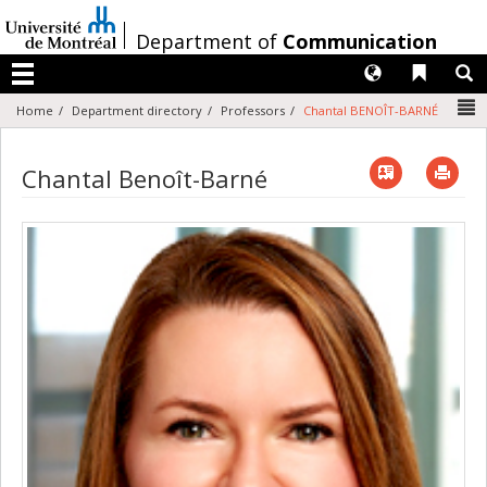
Passer
au
/
Department of
Communication
contenu
Langues
Liens 
R
Menu
N
Home
Department directory
Professors
Chantal BENOÎT-BARNÉ
Vcard
Imp
Chantal Benoît-Barné