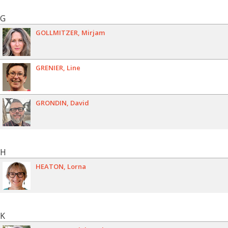
G
GOLLMITZER
Mirjam
GRENIER
Line
GRONDIN
David
H
HEATON
Lorna
K