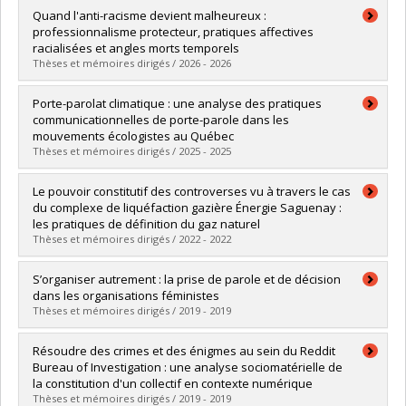
Graduate :
Hamon, Amandine
Quand l'anti-racisme devient malheureux :
Cycle :
Doctoral
professionnalisme protecteur, pratiques affectives
Grade :
Ph. D.
racialisées et angles morts temporels
Lien vers le document dans Papyrus
Thèses et mémoires dirigés / 2026 - 2026
Graduate :
Zoghlami, Khaoula
Porte-parolat climatique : une analyse des pratiques
Cycle :
Doctoral
communicationnelles de porte-parole dans les
Grade :
Ph. D.
mouvements écologistes au Québec
Lien vers le document dans Papyrus
Thèses et mémoires dirigés / 2025 - 2025
Graduate :
Vianou, Jonathan
Le pouvoir constitutif des controverses vu à travers le cas
Cycle :
Master's
du complexe de liquéfaction gazière Énergie Saguenay :
Grade :
M. Sc.
les pratiques de définition du gaz naturel
Lien vers le document dans Papyrus
Thèses et mémoires dirigés / 2022 - 2022
Graduate :
Bilodeau, Julie
S’organiser autrement : la prise de parole et de décision
Cycle :
Master's
dans les organisations féministes
Grade :
M. Sc.
Thèses et mémoires dirigés / 2019 - 2019
Lien vers le document dans Papyrus
Graduate :
Meunier, Véronique
Résoudre des crimes et des énigmes au sein du Reddit
Cycle :
Master's
Bureau of Investigation : une analyse sociomatérielle de
Grade :
M. Sc.
la constitution d'un collectif en contexte numérique
Lien vers le document dans Papyrus
Thèses et mémoires dirigés / 2019 - 2019