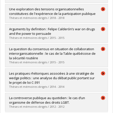
Graduate :
Myles, David
Une exploration des tensions organisationnelles
Cycle :
Doctoral
constitutives de l'expérience de la participation publique
Grade :
Ph. D.
Thèses et mémoires dirigés / 2018 - 2018
Lien vers le document dans Papyrus
Graduate :
Montreuil, Camille
Arguments by definition : Felipe Calderón’s war on drugs
Cycle :
Master's
and the power to persuade
Grade :
M. Sc.
Thèses et mémoires dirigés / 2015 - 2015
Lien vers le document dans Papyrus
Graduate :
Gutiérrez Bayardi, José Oswaldo
La question du consensus en situation de collaboration
Cycle :
Master's
interorganisationnelle : le cas de la Table québécoise de
Grade :
M. Sc.
la sécurité routière
Lien vers le document dans Papyrus
Thèses et mémoires dirigés / 2015 - 2015
Graduate :
Brodin, Stevan
Les pratiques rhétoriques associées à une stratégie de
Cycle :
Master's
wedge politics : une analyse du débat public portant sur
Grade :
M. Sc.
le projet de loi C-391
Lien vers le document dans Papyrus
Thèses et mémoires dirigés / 2014 - 2014
Graduate :
Groleau, Julie
La controverse publique au quotidien : le cas d’un
Cycle :
Master's
organisme de défense des droits LGBT.
Grade :
M. Sc.
Thèses et mémoires dirigés / 2012 - 2012
Lien vers le document dans Papyrus