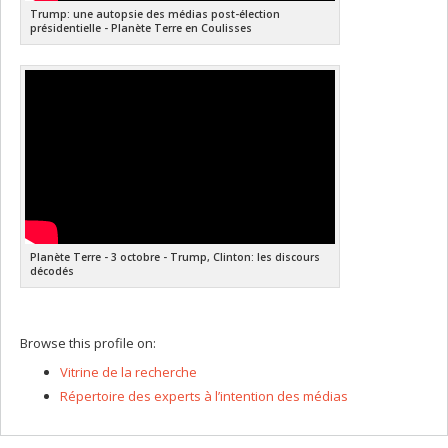
Trump: une autopsie des médias post-élection
présidentielle - Planète Terre en Coulisses
Planète Terre - 3 octobre - Trump, Clinton: les discours
décodés
Browse this profile on:
Vitrine de la recherche
Répertoire des experts à l’intention des médias