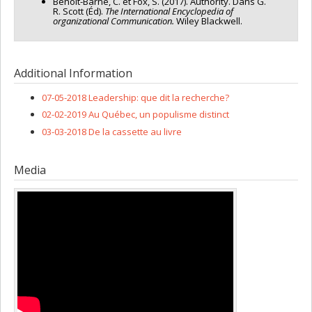
Benoit-Barné, C. et Fox, S. (2017). Authority. Dans G.
R. Scott (Éd).
The
International
Encyclopedia of
organizational Communication.
Wiley Blackwell.
Additional Information
07-05-2018 Leadership: que dit la recherche?
02-02-2019 Au Québec, un populisme distinct
03-03-2018 De la cassette au livre
Media