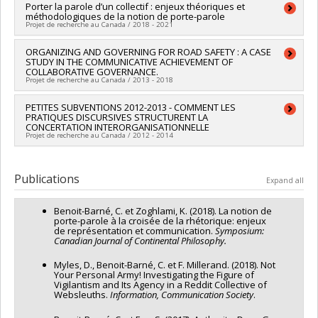
Lead researcher :
Porter la parole d’un collectif : enjeux théoriques et
Chantal Benoît-Barné
méthodologiques de la notion de porte-parole
Co-researchers :
Daniel Robichaud
Projet de recherche au Canada / 2018 - 2021
Funding sources:
CRSH/Conseil de recherches en sciences
humaines du Canada
Lead researcher :
ORGANIZING AND GOVERNING FOR ROAD SAFETY : A CASE
Chantal Benoît-Barné
Grant programs:
PVXXXXXX-Subvention Savoir
STUDY IN THE COMMUNICATIVE ACHIEVEMENT OF
Funding sources:
CRSH/Conseil de recherches en sciences
COLLABORATIVE GOVERNANCE.
humaines du Canada
Projet de recherche au Canada / 2013 - 2018
Grant programs:
PVX20020-Subvention institutionnelle du
CRSH - Subventions d'exploration
Lead researcher :
PETITES SUBVENTIONS 2012-2013 - COMMENT LES
Daniel Robichaud
PRATIQUES DISCURSIVES STRUCTURENT LA
Co-researchers :
Chantal Benoît-Barné
CONCERTATION INTERORGANISATIONNELLE
Funding sources:
CRSH/Conseil de recherches en sciences
Projet de recherche au Canada / 2012 - 2014
humaines du Canada
Grant programs:
PVXXXXXX-Subvention Savoir
Lead researcher :
Daniel Robichaud
Co-researchers :
Chantal Benoît-Barné
Publications
Expand all
Funding sources:
CRSH/Conseil de recherches en sciences
humaines du Canada
Benoit-Barné, C. et Zoghlami, K. (2018). La notion de
Grant programs:
PVX20020-Subvention institutionnelle du
porte-parole à la croisée de la rhétorique: enjeux
CRSH - Petites subventions
de représentation et communication.
Symposium:
Canadian Journal of Continental
Philosophy.
Myles, D., Benoit-Barné, C. et F. Millerand. (2018). Not
Your Personal Army! Investigating the Figure of
Vigilantism and Its Agency in a Reddit Collective of
Websleuths.
Information,
Communication Society
.