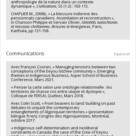
anthropologie de la nature dans un contexte
dynamique »,
Civilisations
, 55 (1-2) : 103-115.
CHAPLIER M., 2006b, « La blessure indienne des
pensionnats canadiens. Assimilation et reconstruction »,
in Chanson Philippe et Servais Olivier,
Identités autochtones
et missions chrétiennes. Brisures et émergences
, Paris,
Karthala, pp.131-158.
Communications
Expand all
Avec François Cooren, « Managing tensions between two
conceptions of the Eeyou Istchee community », Emerging
themes in Indigenous Business, Asper School of Business
Conference, Mars 2021.
« Penser la carte selon une ontologie relationnelle : les
territoires de chasse cris entre utopie et dystopie »,
Colloque de l’ERSAI, Québec, Mars 2018.
Avec Colin Scott, « From beavers to land: building on past
debates to unpack the contemporary
entanglements of Algonquian territories » (presentation
bilingue fr/en), Congrès des Algonquinistes, Montréal,
octobre 2017.
« Indigenous self-determination and neoliberal
constraints in Canada: the case of the Cree of Eeyou