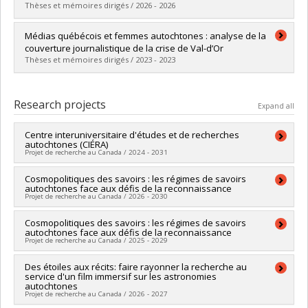
Thèses et mémoires dirigés / 2026 - 2026
Graduate :
Eloi, Rebecca
Médias québécois et femmes autochtones : analyse de la
Cycle :
Master's
couverture journalistique de la crise de Val-d’Or
Grade :
M.A.
Thèses et mémoires dirigés / 2023 - 2023
Lien vers le document dans Papyrus
Graduate :
Labelle, Suzy
Cycle :
Master's
Research projects
Expand all
Grade :
M. Sc.
Lien vers le document dans Papyrus
Centre interuniversitaire d'études et de recherches
autochtones (CIÉRA)
Projet de recherche au Canada / 2024 - 2031
Lead researcher :
Cosmopolitiques des savoirs : les régimes de savoirs
Geneviève Motard
autochtones face aux défis de la reconnaissance
Co-researchers :
Mélanie Chaplier
Projet de recherche au Canada / 2026 - 2030
Funding sources:
FRQSC/Fonds de recherche du Québec -
Société et culture (FQRSC)
Lead researcher :
Cosmopolitiques des savoirs : les régimes de savoirs
Robert Crépeau
Grant programs:
PV129894-(RG) Programme Regroupements
autochtones face aux défis de la reconnaissance
Co-researchers :
Marie-Pierre Bousquet
,
Christian Gates St-
stratégiques
Projet de recherche au Canada / 2025 - 2029
Pierre
,
Ingrid Hall
,
Mélanie Chaplier
,
Rossio Motta Ochoa
,
Claude Gélinas
,
Natacha Gagné
,
Sébastien Brodeur-Girard
,
Lead researcher :
Des étoiles aux récits: faire rayonner la recherche au
Robert Crépeau
Marie-Ève Bradette
,
Isabelle Bouchard
,
Magda Helena
service d'un film immersif sur les astronomies
Co-researchers :
Marie-Pierre Bousquet
,
Christian Gates St-
Dziubinska
,
Doris Farget
,
Benoit Éthier
,
Caroline Hotte
autochtones
Pierre
,
Ingrid Hall
,
Mélanie Chaplier
,
Rossio Motta Ochoa
Projet de recherche au Canada / 2026 - 2027
Funding sources:
FRQSC/Fonds de recherche du Québec -
Funding sources:
FRQSC/Fonds de recherche du Québec -