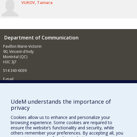
VUKOV
Tamara
Department of Communication
Pavillon Marie-Victorin
90, Vincent-d'Indy
Montréal (QC)
H3C 3J7
514 343-6039
E-mail
News and Activities (French)
Supporting the Department
UdeM understands the importance of
privacy
NEED HELP?
Cookies allow us to enhance and personalize your
Site map
browsing experience. Some cookies are required to
Report a problem
ensure the website’s functionality and security, while
others remember your preferences. By accepting all, you
Accessibility