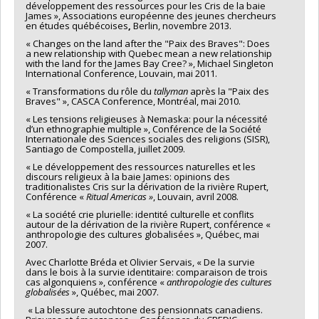
développement des ressources pour les Cris de la baie
James », Associations européenne des jeunes chercheurs
en études québécoises
,
Berlin, novembre 2013.
« Changes on the land after the "Paix des Braves": Does
a new relationship with Quebec mean a new relationship
with the land for the James Bay Cree? », Michael Singleton
International Conference, Louvain, mai 2011.
« Transformations du rôle du
tallyman
après la "Paix des
Braves" », CASCA Conference, Montréal, mai 2010.
« Les tensions religieuses à Nemaska: pour la nécessité
d’un ethnographie multiple », Conférence de la Société
Internationale des Sciences sociales des religions (SISR),
Santiago de Compostella, juillet 2009.
« Le développement des ressources naturelles et les
discours religieux à la baie James: opinions des
traditionalistes Cris sur la dérivation de la rivière Rupert,
Conférence «
Ritual Americas »
, Louvain, avril 2008.
« La société crie plurielle: identité culturelle et conflits
autour de la dérivation de la rivière Rupert, conférence «
anthropologie des cultures globalisées », Québec, mai
2007.
Avec Charlotte Bréda et Olivier Servais, « De la survie
dans le bois à la survie identitaire: comparaison de trois
cas algonquiens », conférence «
anthropologie des cultures
globalisées
», Québec, mai 2007.
« La blessure autochtone des pensionnats canadiens.