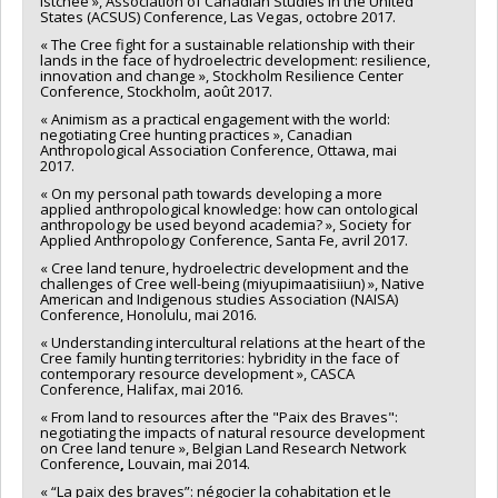
Istchee », Association of Canadian Studies in the United
States (ACSUS) Conference, Las Vegas, octobre 2017.
« The Cree fight for a sustainable relationship with their
lands in the face of hydroelectric development: resilience,
innovation and change », Stockholm Resilience Center
Conference, Stockholm, août 2017.
« Animism as a practical engagement with the world:
negotiating Cree hunting practices », Canadian
Anthropological Association Conference, Ottawa, mai
2017.
« On my personal path towards developing a more
applied anthropological knowledge: how can ontological
anthropology be used beyond academia? », Society for
Applied Anthropology Conference, Santa Fe, avril 2017.
« Cree land tenure, hydroelectric development and the
challenges of Cree well-being (miyupimaatisiiun) », Native
American and Indigenous studies Association (NAISA)
Conference, Honolulu, mai 2016.
« Understanding intercultural relations at the heart of the
Cree family hunting territories: hybridity in the face of
contemporary resource development », CASCA
Conference, Halifax, mai 2016.
« From land to resources after the "Paix des Braves":
negotiating the impacts of natural resource development
on Cree land tenure », Belgian Land Research Network
Conference
,
Louvain, mai 2014.
« “La paix des braves”: négocier la cohabitation et le