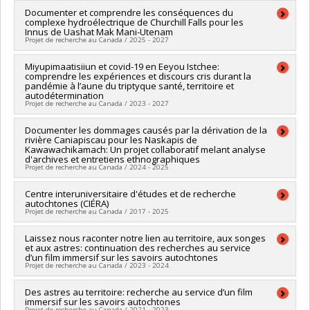
Société et culture (FQRSC)
Société et culture (FQRSC)
Lead researcher :
Documenter et comprendre les conséquences du
Mélanie Chaplier
Grant programs:
PVXXXXXX-(SE) Programme Soutien aux
Grant programs:
PVXXXXXX-(SE) Programme Soutien aux
complexe hydroélectrique de Churchill Falls pour les
Co-researchers :
Laurie Rousseau-Nepton
équipes de recherche - Stade de développement :
Innus de Uashat Mak Mani-Utenam
équipes de recherche - Stade de développement :
Funding sources:
CRSH/Conseil de recherches en sciences
Renouvellement
Projet de recherche au Canada / 2025 - 2027
Renouvellement
humaines du Canada
Grant programs:
PV152160-Subvention Connexion
Lead researcher :
Miyupimaatisiiun et covid-19 en Eeyou Istchee:
Mélanie Chaplier
comprendre les expériences et discours cris durant la
Funding sources:
CRSH/Conseil de recherches en sciences
pandémie à l’aune du triptyque santé, territoire et
humaines du Canada
autodétermination
Grant programs:
PVXXXXXX-Subvention d'engagement
Projet de recherche au Canada / 2023 - 2027
partenarial
Lead researcher :
Documenter les dommages causés par la dérivation de la
Mélanie Chaplier
rivière Caniapiscau pour les Naskapis de
Funding sources:
FRQSC/Fonds de recherche du Québec -
Kawawachikamach: Un projet collaboratif melant analyse
Société et culture (FQRSC)
d'archives et entretiens ethnographiques
Grant programs:
PV113813-(NP) Soutien à la recherche pour la
Projet de recherche au Canada / 2024 - 2025
relève professorale
Lead researcher :
Centre interuniversitaire d'études et de recherche
Mélanie Chaplier
autochtones (CIÉRA)
Funding sources:
MITACS Inc.
Projet de recherche au Canada / 2017 - 2025
Grant programs:
PVXXXXXX-Stage Accélération Québec -
MITACS
Lead researcher :
Laissez nous raconter notre lien au territoire, aux songes
Geneviève Motard
,
Thierry Rodon
et aux astres: continuation des recherches au service
Co-researchers :
Marie-Pierre Bousquet
,
Christian Gates St-
d’un film immersif sur les savoirs autochtones
Pierre
,
Mélanie Chaplier
Projet de recherche au Canada / 2023 - 2024
Funding sources:
FRQSC/Fonds de recherche du Québec -
Société et culture (FQRSC)
Lead researcher :
Des astres au territoire: recherche au service d’un film
Mélanie Chaplier
Grant programs:
PV129894-(RG) Programme Regroupements
immersif sur les savoirs autochtones
Funding sources:
MITACS Inc.
Projet de recherche au Canada / 2021 - 2023