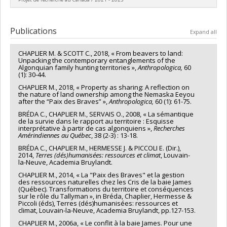
stratégiques
Grant programs:
PVXXXXXX-Stage Accélération Québec -
MITACS
Lead researcher :
Mélanie Chaplier
Funding sources:
MITACS Inc.
Publications
Expand all
Grant programs:
PVXXXXXX-Stage Accélération Québec -
MITACS
CHAPLIER M. & SCOTT C., 2018, « From beavers to land:
Unpacking the contemporary entanglements of the
Algonquian family hunting territories »,
Anthropologica,
60
(1): 30-44.
CHAPLIER M., 2018, « Property as sharing: A reflection on
the nature of land ownership among the Nemaska Eeyou
after the “Paix des Braves” »,
Anthropologica,
60 (1): 61-75.
BRÉDA C., CHAPLIER M., SERVAIS O., 2008, « La sémantique
de la survie dans le rapport au territoire : Esquisse
interprétative à partir de cas algonquiens »,
Recherches
Amérindiennes au Québec
, 38 (2-3) : 13-18.
BRÉDA C., CHAPLIER M., HERMESSE J. & PICCOLI E. (Dir.),
2014,
Terres (dés)humanisées: ressources et climat
, Louvain-
la-Neuve, Academia Bruylandt.
CHAPLIER M., 2014, « La "Paix des Braves" et la gestion
des ressources naturelles chez les Cris de la baie James
(Québec). Transformations du territoire et conséquences
sur le rôle du Tallyman », in Bréda, Chaplier, Hermesse &
Piccoli (éds), Terres (dés)humanisées: ressources et
climat, Louvain-la-Neuve, Academia Bruylandt, pp.127-153.
CHAPLIER M., 2006a, « Le conflit à la baie James. Pour une