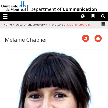
Passer
au
/
Department of
Communication
contenu
Langues
Liens 
R
Menu
N
Home
Department directory
Professors
Mélanie CHAPLIER
Vcard
Imp
Mélanie Chaplier