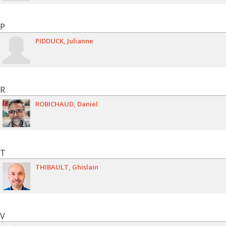
P
PIDDUCK
Julianne
R
ROBICHAUD
Daniel
T
THIBAULT
Ghislain
V