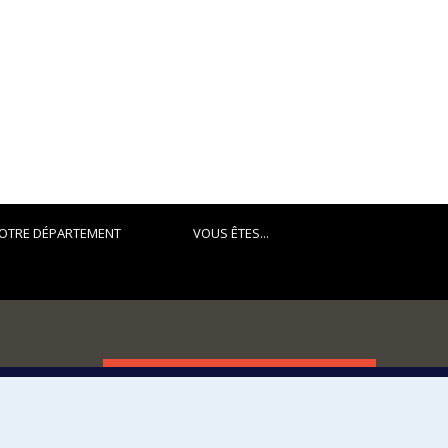
OTRE DÉPARTEMENT
VOUS ÊTES...
FACULTÉ DES ARTS ET DES SCIENCES
Nos départements et écoles
Nos centres d'études