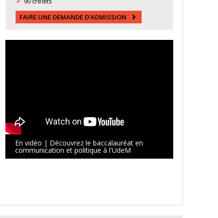
90 crédits
FAIRE UNE DEMANDE D’ADMISSION
En vidéo | Découvrez le baccalauréat en
communication et politique à l'UdeM