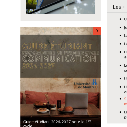
Les +
U
J
L
L
D
a
L
s
U
U
o
S
m
L
p
er
Guide étudiant 2026-2027 pour le 1
cycle