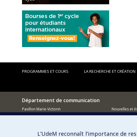
PROGRAMMES ET COURS
LA RECHERCHE ET CRÉATION
Département de communication
Pavillon Marie-Victorin
Nouvelles et 
90, Vincent-d'Indy
Facebook
Montréal (QC)
H3C 3J7
Réseau des d
L’UdeM reconnaît l’importance de resp
514 343-6039