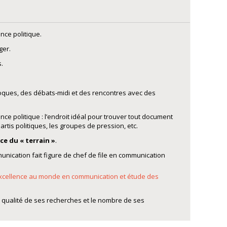
nce politique.
ger.
.
loques, des débats-midi et des rencontres avec des
e politique : l’endroit idéal pour trouver tout document
rtis politiques, les groupes de pression, etc.
ce du « terrain »
.
nication fait figure de chef de file en communication
r excellence au monde en communication et étude des
 qualité de ses recherches et le nombre de ses