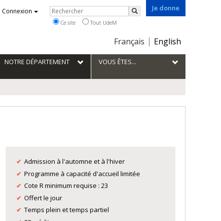
Je donne
Rechercher
Connexion
Rechercher
Ce site
Tout UdeM
Choix
Français
English
de
la
NOTRE DÉPARTEMENT
VOUS ÊTES...
langue
Admission à l'automne et à l'hiver
Programme à capacité d'accueil limitée
Cote R minimum requise : 23
Offert le jour
Temps plein et temps partiel