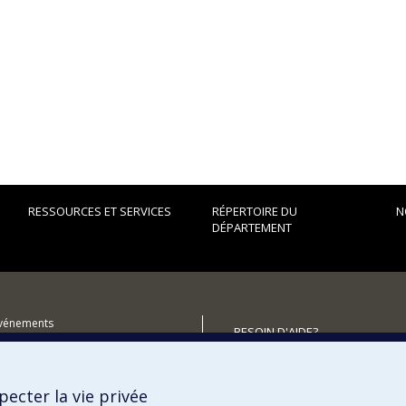
RESSOURCES ET SERVICES
RÉPERTOIRE DU
N
DÉPARTEMENT
événements
BESOIN D'AIDE?
Plan du site
iplômés (RDDCom)
Signaler une erreur
ecter la vie privée