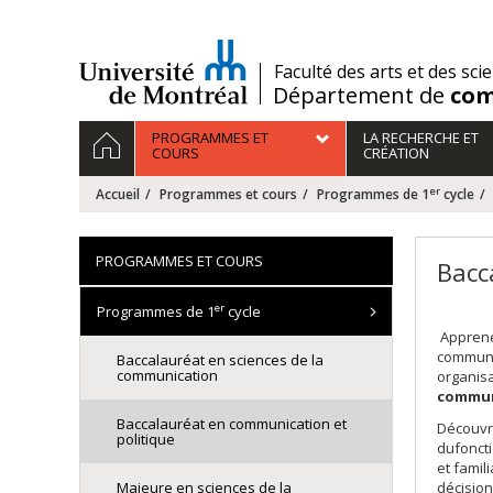
Passer
au
contenu
/
Faculté des arts et des sci
Département de
com
Navigation
ACCUEIL
PROGRAMMES ET
LA RECHERCHE ET
principale
COURS
CRÉATION
er
Accueil
Programmes et cours
Programmes de 1
cycle
PROGRAMMES ET COURS
Bacc
er
Programmes de 1
cycle
Apprene
communi
Baccalauréat en sciences de la
communication
organisa
commun
Baccalauréat en communication et
Découvre
politique
dufonct
et famil
Majeure en sciences de la
décision