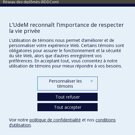
Réseau des diplômés (RDDCom)
Comment soutenir le Département?
BESOIN D'AIDE?
L’UdeM reconnaît l’importance de respecter
la vie privée
Plan du site
L’utilisation de témoins nous permet d’améliorer et de
Signaler une erreur
personnaliser votre expérience Web. Certains témoins sont
Accessibilité
obligatoires pour assurer le fonctionnement et la sécurité
du site Web, alors que d’autres enregistrent vos
FACULTÉ DES ARTS ET DES SCIENCES
préférences. En acceptant tout, vous consentez à notre
utilisation de témoins pour mieux répondre à vos besoins.
Nos départements et écoles
Nos centres d'études
Personnaliser les
>
témoins
Nos programmes et cours
Tout refuser
Tout accepter
Confidentialité
Conditions d’utilisation
Voir notre
politique de confidentialité
et nos
conditions
Paramètres des témoins
d’utilisation
.
Université de
Montréal