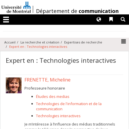
Passer
au
/
Département de
communication
contenu
Langues
Liens 
R
Menu
N
Accueil
La recherche et création
Expertises de recherche
Expert en : Technologies interactives
Expert en : Technologies interactives
FRENETTE, Micheline
Professeure honoraire
Études des medias
Technologies de l'information et de la
communication
Technologies interactives
Je m’intéresse à l’influence des médias traditionnels