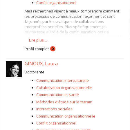
Conflit organisationnel
Mes recherches visent à mieux comprendre comment
les processus de communication façonnent et sont
façonnés par les pratiques de collaborations
interprofessionnelles. Plus spécifiquement, je
m’intéresse au rôle de la communication lors de
collaborations interprofessionnelles en soins de santé,
Lire plus…
et ce, tant en soins de première ligne qu’en soins
hospitaliers. J’observe plus particulièrement comment
Profil complet
les collaborateurs définissent des situations de soins et
comment ces derniers naviguent à travers les multiples
GINOUX, Laura
définitions qui émergent simultanément des différentes
épistémologies professionnelles, de statut
Doctorante
organisationnel et institutionnel, et des liens avec les
patients. Je m’intéresse également au rôle du patient ou
Communication interculturelle
du client dans le contexte des soins collaboratifs.
Collaboration organisationnelle
Communication et santé
Méthodes d'étude sur le terrain
Interactions sociales
Communication organisationnelle
Conflit organisationnel