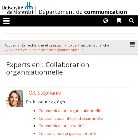
Passer
au
/
Département de
communication
contenu
Langues
Liens 
R
Menu
N
Accueil
La recherche et création
Expertises de recherche
Experts en : Collaboration organisationnelle
Experts en : Collaboration
organisationnelle
FOX, Stéphanie
Professeure agrégée
Communication organisationnelle
Collaboration interprofessionnelle
Communication et santé
Collaboration organisationnelle