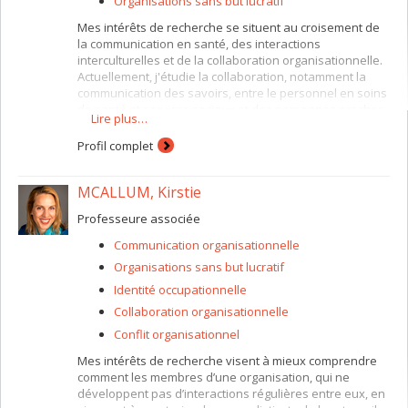
Organisations sans but lucratif
Mes intérêts de recherche se situent au croisement de
la communication en santé, des interactions
interculturelles et de la collaboration organisationnelle.
Actuellement, j'étudie la collaboration, notamment la
communication des savoirs, entre le personnel en soins
de santé et services sociaux et des personnes proches
Lire plus…
aidantes issues de groupes ethnoculturels minoritaires
qui prennent soin de personnes âgées. Je m'intéresse
Profil complet
également à la gestion des émotions, au conflit
organisationnel et au leadership dans des contextes de
MCALLUM, Kirstie
soins de santé et des organisations à but non lucratif.
Mes recherches s'intègrent dans une méthodologie
Professeure associée
qualitative et je développe des approches
collaboratives basées sur les intérêts des
Communication organisationnelle
communautés.
Organisations sans but lucratif
Identité occupationnelle
Collaboration organisationnelle
Conflit organisationnel
Mes intérêts de recherche visent à mieux comprendre
comment les membres d’une organisation, qui ne
développent pas d’interactions régulières entre eux, en