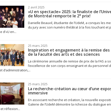
2 avril 2025
«U en spectacle» 2025: la finaliste de l’Univ
e
de Montréal remporte le 2
prix!
Danielle Beauvil, étudiante de l’UdeM, a conquis les 
du jury avec son numéro théâtral à la fois touchant et 
le d’«U en...
25 mars 2025
Inspiration et engagement à la remise des 
de la Faculté des arts et des sciences
La cérémonie annuelle de remise de prix de la FAS a so
l’excellence de son corps enseignant et du personnel 
t d’administration,...
25 mars 2025
La recherche-création au cœur d’une expos
immersive
En associant recherche et création, la nouvelle expositi
Galerie de l’UdeM démontre la richesse du dialogue en
et réflexion...