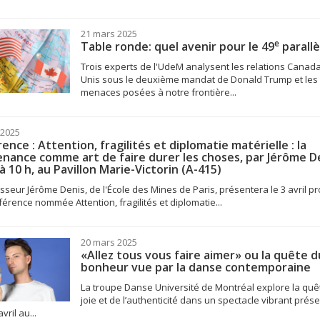
21 mars 2025
e
Table ronde: quel avenir pour le 49
parallè
Trois experts de l'UdeM analysent les relations Canada
Unis sous le deuxième mandat de Donald Trump et les
menaces posées à notre frontière...
 2025
ence : Attention, fragilités et diplomatie matérielle : la
nance comme art de faire durer les choses, par Jérôme De
 à 10 h, au Pavillon Marie-Victorin (A-415)
sseur Jérôme Denis, de l'École des Mines de Paris, présentera le 3 avril p
érence nommée Attention, fragilités et diplomatie...
20 mars 2025
«Allez tous vous faire aimer» ou la quête d
bonheur vue par la danse contemporaine
La troupe Danse Université de Montréal explore la quê
joie et de l’authenticité dans un spectacle vibrant prése
avril au...