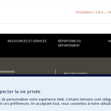
Précédent
1
2
3
4
…
14
RESSOURCES ET SERVICES
RÉPERTOIRE DU
N
DÉPARTEMENT
événements
BESOIN D'AIDE?
Plan du site
iplômés (RDDCom)
Signaler une erreur
ecter la vie privée
utenir le Département?
Accessibilité
t de personnaliser votre expérience Web. Certains témoins sont oblig
ent vos préférences. En acceptant tout, vous consentez à notre utili