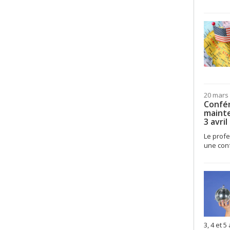
20 mars
Confér
mainte
3 avril
Le profe
une conf
3, 4 et 5 