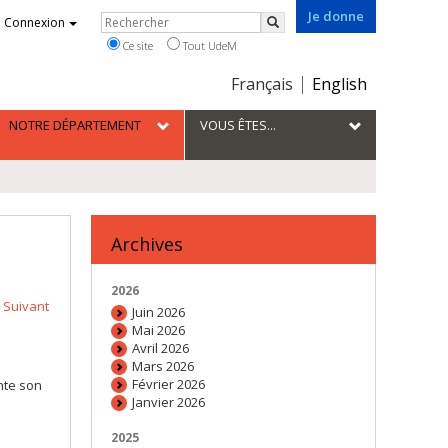
Je donne
Rechercher
Connexion
Rechercher
Ce site
Tout UdeM
Choix
Français
English
de
la
NOTRE DÉPARTEMENT
VOUS ÊTES...
langue
Archives
2026
Suivant
Juin 2026
Mai 2026
Avril 2026
Mars 2026
Février 2026
nte son
Janvier 2026
e
2025