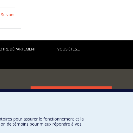
Suivant
OTRE DÉPARTEMENT
VOUS ÊTES...
FACULTÉ DES ARTS ET DES SCIENCES
Nos départements et écoles
Nos centres d'études
atoires pour assurer le fonctionnement et la
Nos programmes et cours
sation de témoins pour mieux répondre à vos