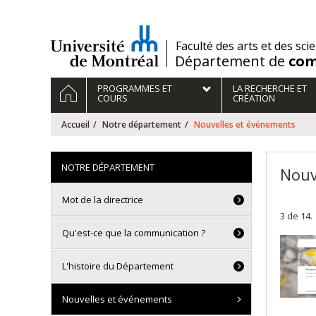
Passer
au
contenu
/
Faculté des arts et des sci
Département de
com
Navigation
ACCUEIL
PROGRAMMES ET
LA RECHERCHE ET
principale
COURS
CRÉATION
Accueil
Notre département
Nouvelles et événements
NOTRE DÉPARTEMENT
Nouv
Mot de la directrice
3 de 14.
Qu'est-ce que la communication ?
L'histoire du Département
Nouvelles et événements