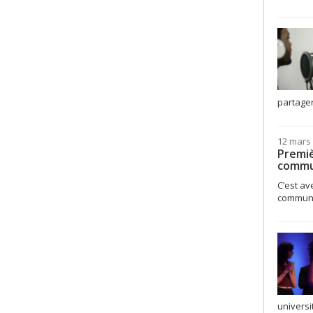
partager
12 mars
Premiè
commun
C’est a
communic
universi