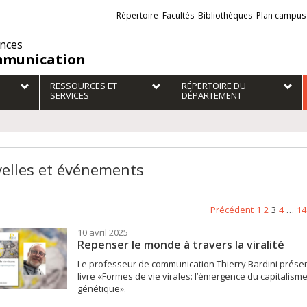
Liens
Répertoire
Facultés
Bibliothèques
Plan campus
externes
ences
munication
RESSOURCES ET
RÉPERTOIRE DU
SERVICES
DÉPARTEMENT
elles et événements
Précédent
1
2
3
4
…
14
10 avril 2025
Repenser le monde à travers la viralité
Le professeur de communication Thierry Bardini prése
livre «Formes de vie virales: l’émergence du capitalism
génétique».