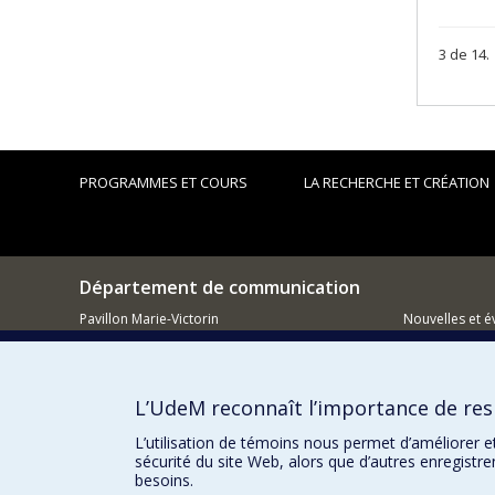
3 de 14.
PROGRAMMES ET COURS
LA RECHERCHE ET CRÉATION
Département de communication
Pavillon Marie-Victorin
Nouvelles et 
90, Vincent-d'Indy
Facebook
Montréal (QC)
H3C 3J7
Réseau des d
L’UdeM reconnaît l’importance de resp
514 343-6039
Comment so
Courriel
L’utilisation de témoins nous permet d’améliorer e
sécurité du site Web, alors que d’autres enregistr
besoins.